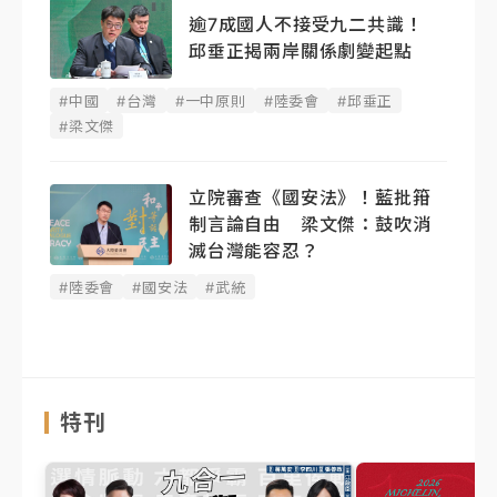
逾7成國人不接受九二共識！
邱垂正揭兩岸關係劇變起點
#中國
#台灣
#一中原則
#陸委會
#邱垂正
#梁文傑
立院審查《國安法》！藍批箝
制言論自由 梁文傑：鼓吹消
滅台灣能容忍？
#陸委會
#國安法
#武統
特刊