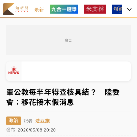
最新
父親節玩樂園！六福村今明2天「爸爸免費」 遠雄海洋
買1送1
廣告
中颱白海豚環流掠北海！今明防劇烈降雨 東部高溫飆
38度
周末精選｜
慈濟遭詐10億完整始末曝！律師掮客大玩兩
NEWS
面手法 郭台銘、蔡英文成關鍵
本周爆款短影音｜
柯文哲帶電子手鐶拄拐杖現身／周玉
軍公教每半年得查核具結？ 陸委
蔻蔡玉真開撕爆料
會：移花接木假消息
周末精選｜
跨境網購族注意！EZ Way若改由政府委
▲
任 預算難關如何解？
▼
法亞施
政治
記者
蔣萬安的建中同學！47歲法律學霸戰桃園 公開上任首
發布
2026/05/08 20:20
要3件事