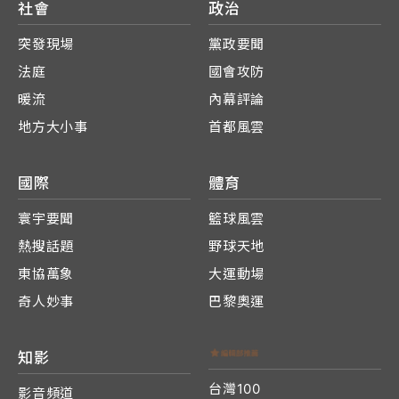
社會
政治
突發現場
黨政要聞
法庭
國會攻防
暖流
內幕評論
地方大小事
首都風雲
國際
體育
寰宇要聞
籃球風雲
熱搜話題
野球天地
東協萬象
大運動場
奇人妙事
巴黎奧運
知影
台灣100
影音頻道