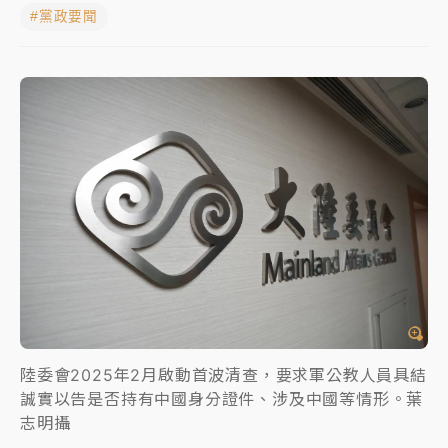
#黨政要聞
父親節玩樂園！六福村今明2天「爸爸免費」 遠雄海洋
買1送1
中颱白海豚環流掠北海！今明防劇烈降雨 東部高溫飆
38度
周末精選｜
慈濟遭詐10億完整始末曝！律師掮客大玩兩
面手法 郭台銘、蔡英文成關鍵
本周爆款短影音｜
柯文哲帶電子手鐶拄拐杖現身／周玉
蔻蔡玉真開撕爆料
周末精選｜
跨境網購族注意！EZ Way若改由政府委
任 預算難關如何解？
蔣萬安的建中同學！47歲法律學霸戰桃園 公開上任首
要3件事
陸委會2025年2月啟動首波清查，要求軍公教人員具結
誠實以告是否持有中國身分證件、涉及中國等情形。葉
志明攝