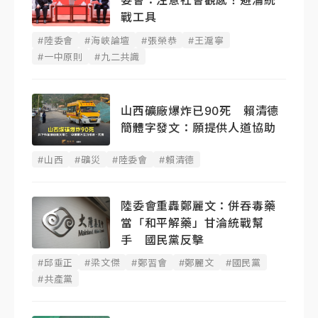
委會：注意社會觀感！避淪統
戰工具
#陸委會
#海峽論壇
#張榮恭
#王滬寧
#一中原則
#九二共識
山西礦廠爆炸已90死 賴清德
簡體字發文：願提供人道協助
#山西
#礦災
#陸委會
#賴清德
陸委會重轟鄭麗文：併吞毒藥
當「和平解藥」甘淪統戰幫
手 國民黨反擊
#邱垂正
#梁文傑
#鄭習會
#鄭麗文
#國民黨
#共產黨