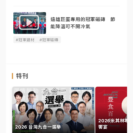
遠雄巨蛋專用的冠軍磁磚 節
能降溫可不開冷氣
#冠軍建材
#冠軍磁磚
特刊
2026米其林專
2026 台灣九合一選舉
饗宴