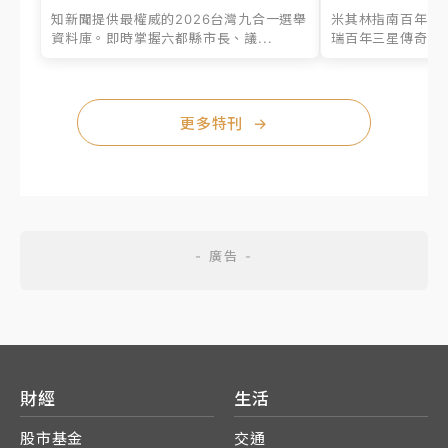
知新聞提供最權威的2026台灣九合一選舉
米其林指南百年之
資料庫。即時掌握六都縣市長、議...
瑞百年三星傳奇、台
更多特刊
→
財經
生活
股市基金
交通