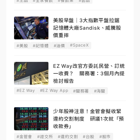
#王品
#全家餐飲
#餐飲業
#雲品
美股早盤｜3大指數平盤拉鋸
記憶體大廠Sandisk、威騰股
價重摔
#SpaceX
#美股
#記憶體
#油價
EZ Way改官方委託民營、訂統
一收費？ 關務署：3個月內提
檢討報告
#EZ Way
#EZ Way App
#關務署
#海關
少年股神注意！金管會擬收緊
違約交割制度 研議1次就「預
收款券」
#金管會
#證交所
#違約交割
#台股
#股市