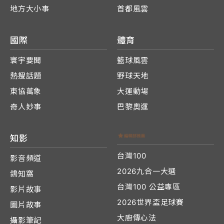
地方大小事
首都風雲
國際
體育
寰宇要聞
籃球風雲
熱搜話題
野球天地
東協萬象
大運動場
奇人妙事
巴黎奧運
知影
台灣100
影音頻道
2026九合一大選
鴿知窩
台灣100 公益專區
影片故事
2026世界盃足球賽
圖片故事
大廚傳心法
攝影筆記