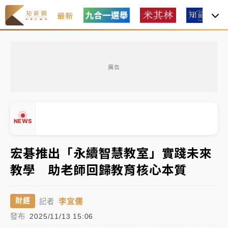
最新
女律師陳昱瑄詐慈濟10億！黃金158kg遭查扣畫面曝光
廣告
暑假過三周才推「E宿新北打卡趣」！抽獎程序複雜 觀
旅局回應了
中信慈善基金會想增加董事人數！辜仲諒向法院聲請遭
NEWS
駁 理由曝光
故宮《龍藏經》特展第2檔！今線上預約開賣一度塞車
宏碁推出「永續智慧教室」實踐未來
周六起展出延長至晚上7時
教學 助老師回歸教育核心本質
台東農業處長涉圖利渡假村！東檢抗告成功 今重開羈
▲
押庭
▼
李宜儒
財經
記者
父親節泡湯了！中颱白海豚雨彈轟3天 「紅到發紫」降
發布
2025/11/13 15:06
雨熱區曝