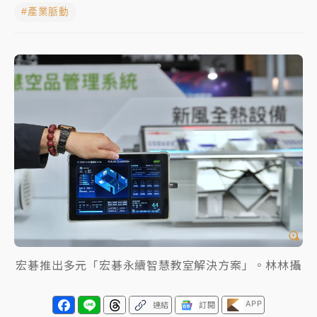
#產業脈動
女律師陳昱瑄詐慈濟10億！黃金158kg遭查扣畫面曝光
暑假過三周才推「E宿新北打卡趣」！抽獎程序複雜 觀
旅局回應了
中信慈善基金會想增加董事人數！辜仲諒向法院聲請遭
駁 理由曝光
故宮《龍藏經》特展第2檔！今線上預約開賣一度塞車
周六起展出延長至晚上7時
台東農業處長涉圖利渡假村！東檢抗告成功 今重開羈
押庭
父親節泡湯了！中颱白海豚雨彈轟3天 「紅到發紫」降
雨熱區曝
宏碁推出多元「宏碁永續智慧教室解決方案」。林林攝
APP
連結
訂閱