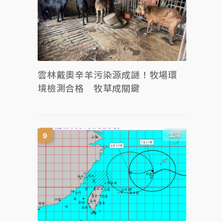
雲林戴奧辛羊污染源成謎！牧場環
境檢測合格 牧草成關鍵
生活