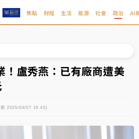
焦點
財經
生活
能源
社會
政治
AI
扣畫面曝光
序複雜 觀旅局回應了
院聲請遭駁 理由曝光
一度塞車 周六起展出延長至晚上7時
業！盧秀燕：已有廠商遭美
今重開羈押庭
光
到發紫」降雨熱區曝
扣畫面曝光
新 2025/04/07 18:43)
序複雜 觀旅局回應了
院聲請遭駁 理由曝光