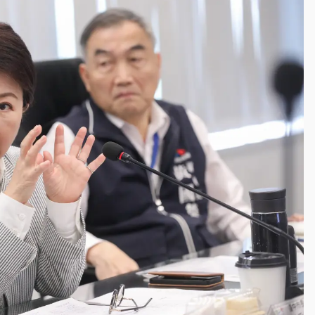
一度塞車 周六起展出延長至晚上7時
今重開羈押庭
到發紫」降雨熱區曝