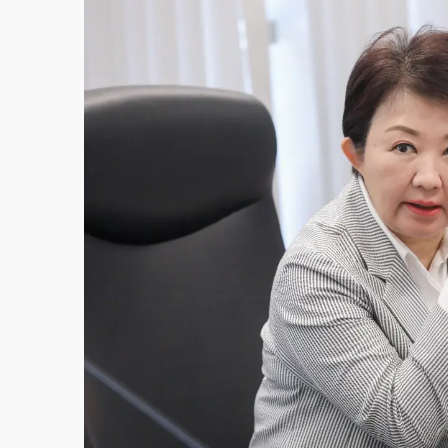
故宮《龍藏經》特展第2檔！今線上預約開賣
台東農業處長涉圖利渡假村！東檢抗告成功 
父親節泡湯了！中颱白海豚雨彈轟3天 「紅