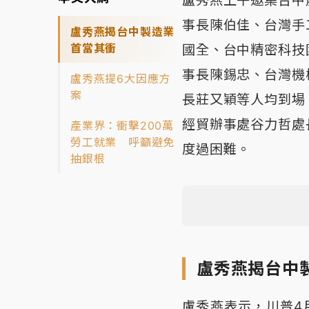
盧秀燕上午邀集台中
事長陳伯佳、台灣手
盧秀燕揭台中製造業
首當其衝
國全、台中精密科技
事長陳錫忠、台灣機
盧秀燕提6大因應方
案
長莊又穎等人均到場
經貿辦事處谷力哲處
產業界：衝擊200萬
勞工就業 呼籲避免
度過困難。
抽銀根
盧秀燕揭台中
盧秀燕表示，川普4