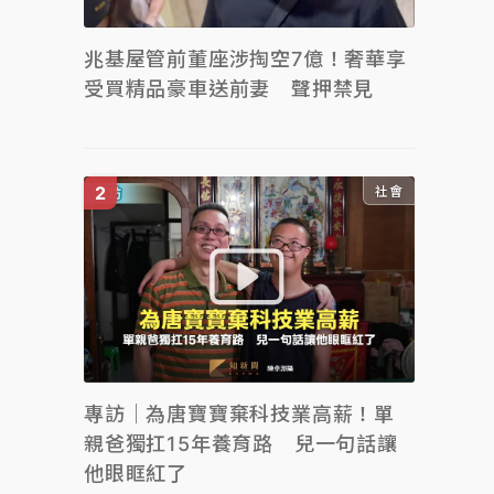
兆基屋管前董座涉掏空7億！奢華享
受買精品豪車送前妻 聲押禁見
社會
專訪｜為唐寶寶棄科技業高薪！單
親爸獨扛15年養育路 兒一句話讓
他眼眶紅了