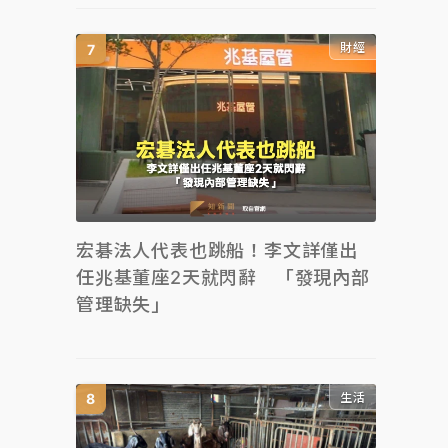
財經
宏碁法人代表也跳船！李文詳僅出
任兆基董座2天就閃辭 「發現內部
管理缺失」
生活