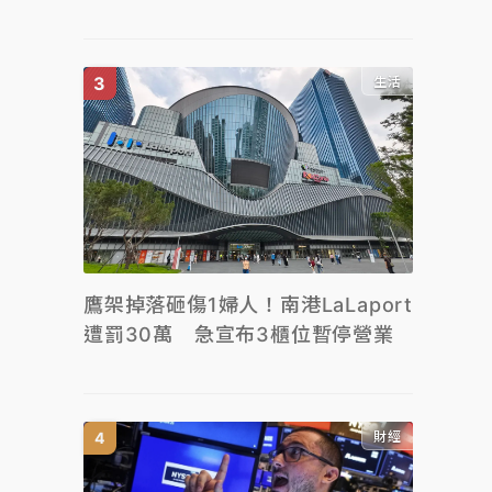
生活
鷹架掉落砸傷1婦人！南港LaLaport
遭罰30萬 急宣布3櫃位暫停營業
財經