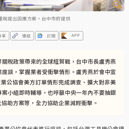
%重稅提出因應方案。台中市府提供
APP
分享
連結
訂閱
等關稅政策帶來的全球經貿戰，台中市長盧秀燕
業座談，掌握業者受衝擊情形。盧秀燕於會中宣
產業公協會美方訂單情形完成調查、擴大對非美
專案小組即時輔導，也呼籲中央一年內不要抽銀
元協助方案等，全力協助企業減輕衝擊。