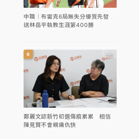
中職｜布雷克6局無失分優質先發
送林岳平執教生涯第400勝
政治
鄭麗文認新竹初選傷痕累累 相信
陳見賢不會親痛仇快