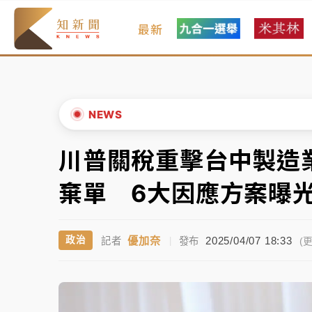
最新
女律師陳昱瑄詐慈濟10億！黃金158kg遭查
暑假過三周才推「E宿新北打卡趣」！抽獎程
中信慈善基金會想增加董事人數！辜仲諒向法
NEWS
故宮《龍藏經》特展第2檔！今線上預約開賣
川普關稅重擊台中製造
▲
台東農業處長涉圖利渡假村！東檢抗告成功 
▼
棄單 6大因應方案曝
父親節泡湯了！中颱白海豚雨彈轟3天 「紅
優加奈
2025/04/07 18:33
政治
記者
|
發布
女律師陳昱瑄詐慈濟10億！黃金158kg遭查
(更
暑假過三周才推「E宿新北打卡趣」！抽獎程
中信慈善基金會想增加董事人數！辜仲諒向法