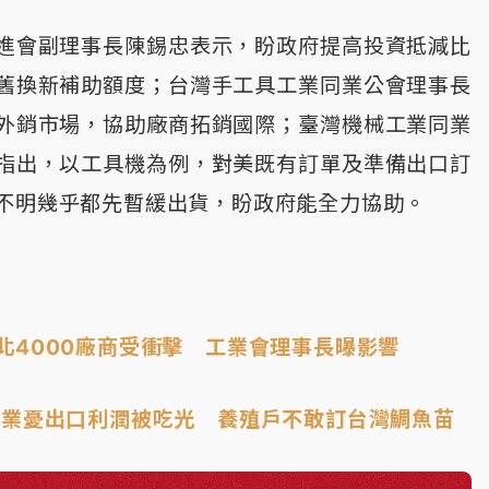
進會副理事長陳錫忠表示，盼政府提高投資抵減比
舊換新補助額度；台灣手工具工業同業公會理事長
外銷市場，協助廠商拓銷國際；臺灣機械工業同業
指出，以工具機為例，對美既有訂單及準備出口訂
不明幾乎都先暫緩出貨，盼政府能全力協助。
北4000廠商受衝擊 工業會理事長曝影響
花業憂出口利潤被吃光 養殖戶不敢訂台灣鯛魚苗