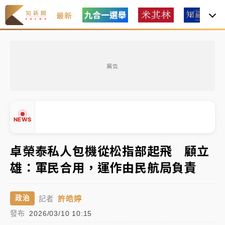
最新
女律師陳昱瑄詐慈濟10億！黃金158kg遭查扣畫面曝光
廣告
暑假過三周才推「E宿新北打卡趣」！抽獎程序複雜 觀
旅局回應了
中信慈善基金會想增加董事人數！辜仲諒向法院聲請遭
NEWS
駁 理由曝光
故宮《龍藏經》特展第2檔！今線上預約開賣一度塞車
卓榮泰私人包機從松指部起飛 顧立
周六起展出延長至晚上7時
雄：軍民合用，運作由民航局負責
台東農業處長涉圖利渡假村！東檢抗告成功 今重開羈
▲
押庭
▼
許皓婷
政治
記者
父親節泡湯了！中颱白海豚雨彈轟3天 「紅到發紫」降
發布
2026/03/10 10:15
雨熱區曝