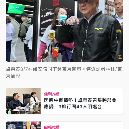
卓榮泰3/7在維安陪同下赴東京巨蛋。特派記者林林/東
京攝影
編輯推薦
因應中東情勢！卓榮泰召集跨部會
應變 3旅行團43人明返台
編輯推薦