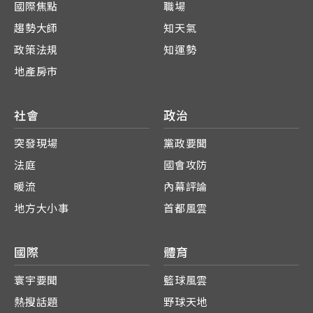
國際焦點
職場
趨勢大師
知天氣
政策法規
知運勢
地產房市
社會
政治
突發現場
黨政要聞
法庭
國會攻防
暖流
內幕評論
地方大小事
首都風雲
國際
體育
寰宇要聞
籃球風雲
熱搜話題
野球天地