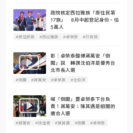
政院核定西拉雅族「原住民第
17族」 8月中起登記身份、估
5萬人
#原住民族
#西拉雅族
#卓榮泰
#行政院
影｜卓榮泰酸爆蔣萬安「倒
閣」說 轉讚沈伯洋是優秀台
北市長人選
#倒閣
#蔣萬安
#卓榮泰
#沈伯洋
喊「倒閣」要卓榮泰下台負
責！蔣萬安：陳其邁是組閣的
適合人選
#蔣萬安
#徐佳青
#陳其邁
#倒閣
#卓榮泰