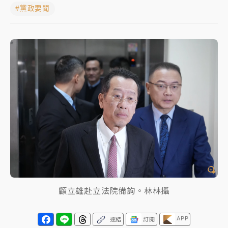
#黨政要聞
女律師陳昱瑄詐慈濟10億！黃金158kg遭查扣畫面曝光
暑假過三周才推「E宿新北打卡趣」！抽獎程序複雜 觀
旅局回應了
中信慈善基金會想增加董事人數！辜仲諒向法院聲請遭
駁 理由曝光
故宮《龍藏經》特展第2檔！今線上預約開賣一度塞車
周六起展出延長至晚上7時
台東農業處長涉圖利渡假村！東檢抗告成功 今重開羈
押庭
父親節泡湯了！中颱白海豚雨彈轟3天 「紅到發紫」降
雨熱區曝
顧立雄赴立法院備詢。林林攝
APP
連結
訂閱