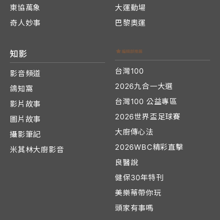
東協萬象
大運動場
奇人妙事
巴黎奧運
知影
台灣100
影音頻道
2026九合一大選
鴿知窩
台灣100 公益專區
影片故事
2026世界盃足球賽
圖片故事
大廚傳心法
攝影筆記
2026WBC精彩直擊
米其林大廚影音
良醫說
健保30年特刊
美樂蒂帶你玩
頭家有事嗎