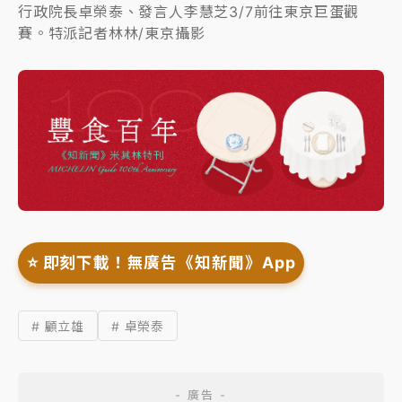
行政院長卓榮泰、發言人李慧芝3/7前往東京巨蛋觀
賽。特派記者林林/東京攝影
⭐️ 即刻下載！無廣告《知新聞》App
# 顧立雄
# 卓榮泰