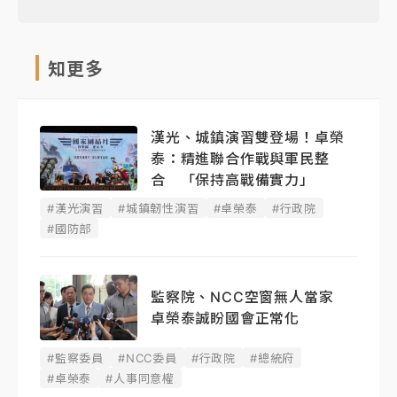
知更多
漢光、城鎮演習雙登場！卓榮
泰：精進聯合作戰與軍民整
合 「保持高戰備實力」
#漢光演習
#城鎮韌性演習
#卓榮泰
#行政院
#國防部
監察院、NCC空窗無人當家
卓榮泰誠盼國會正常化
#監察委員
#NCC委員
#行政院
#總統府
#卓榮泰
#人事同意權