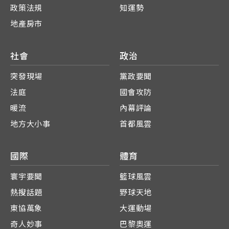
政策法規
知運勢
地產房市
社會
政治
突發現場
黨政要聞
法庭
國會攻防
暖流
內幕評論
地方大小事
首都風雲
國際
體育
寰宇要聞
籃球風雲
熱搜話題
野球天地
東協萬象
大運動場
奇人妙事
巴黎奧運