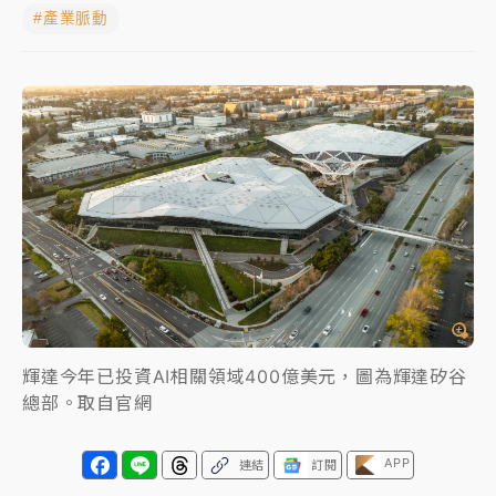
#產業脈動
父親節玩樂園！六福村今明2天「爸爸免費」 遠雄海洋
買1送1
中颱白海豚環流掠北海！今明防劇烈降雨 東部高溫飆
38度
周末精選｜
慈濟遭詐10億完整始末曝！律師掮客大玩兩
面手法 郭台銘、蔡英文成關鍵
本周爆款短影音｜
柯文哲帶電子手鐶拄拐杖現身／周玉
蔻蔡玉真開撕爆料
周末精選｜
跨境網購族注意！EZ Way若改由政府委
任 預算難關如何解？
輝達今年已投資AI相關領域400億美元，圖為輝達矽谷
蔣萬安的建中同學！47歲法律學霸戰桃園 公開上任首
總部。取自官網
要3件事
APP
連結
訂閱