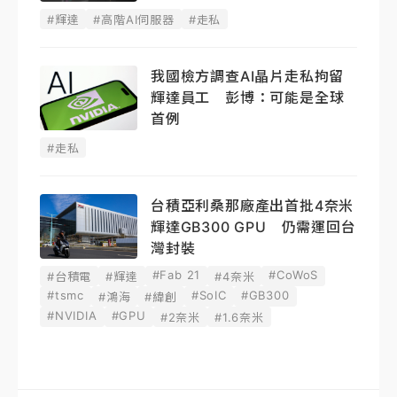
#輝達
#高階AI伺服器
#走私
我國檢方調查AI晶片走私拘留
輝達員工 彭博：可能是全球
首例
#走私
台積亞利桑那廠產出首批4奈米
輝達GB300 GPU 仍需運回台
灣封裝
#Fab 21
#CoWoS
#台積電
#輝達
#4奈米
#tsmc
#SoIC
#GB300
#鴻海
#緯創
#NVIDIA
#GPU
#2奈米
#1.6奈米