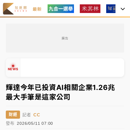
最新
父親節玩樂園！六福村今明2天「爸爸免費」 遠雄海洋
買1送1
廣告
中颱白海豚環流掠北海！今明防劇烈降雨 東部高溫飆
38度
周末精選｜
慈濟遭詐10億完整始末曝！律師掮客大玩兩
NEWS
面手法 郭台銘、蔡英文成關鍵
本周爆款短影音｜
柯文哲帶電子手鐶拄拐杖現身／周玉
輝達今年已投資AI相關企業1.26兆
蔻蔡玉真開撕爆料
最大手筆是這家公司
▲
周末精選｜
跨境網購族注意！EZ Way若改由政府委
▼
任 預算難關如何解？
CC
財經
記者
蔣萬安的建中同學！47歲法律學霸戰桃園 公開上任首
發布
2026/05/11 07:00
要3件事