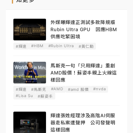
外媒曝輝達正測試多款降規版
Rubin Ultra GPU 因應HBM
供應吃緊困境
#HBM
#Rubin Ultra
#輝達
#黃仁勳
馬斯克一句「只用輝達」重創
AMD股價！蘇姿丰親上火線這
樣回應
#AMD
#nvda
#輝達
#馬斯克
#amd 股價
#Lisa Su
#蘇姿丰
輝達張姓經理涉及高階AI伺服
器走私案遭聲押 公司發聲明
這樣回應