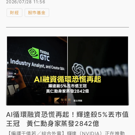
2026/07/28 11:56
4.99%、AMD殺5.17%、Sanbdisk跌11.02%、SK海力
財經
股市基金
士跌7.47%，連半導體設備龍頭ASML也大跌5.8%。
AI循環融資恐慌再起！輝達殺5%丟市值
王冠 黃仁勳身家蒸發2842億
【編譯于倩若／綜合外電】輝達（NVIDIA）正在推動