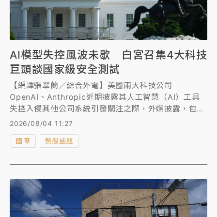
AI模型失控風波未歇 白宮召集4大科技
巨頭談國家級安全測試
【編譯張翠蘭／綜合外電】美國兩大科技公司
OpenAI、Anthropic近期披露其人工智慧（AI）工具
失控入侵其他公司系統引發關注之際，外媒披露，包括
這兩家公司在內的科技巨頭獲邀請於周二（8/4）到白
2026/08/04 11:27
宮，討論一項針對美國最先進AI模型的自願性政府安全
國際
熱搜話題
測試。此舉標誌著川普政府在解決AI問題方面邁出最近
一步。