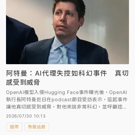
阿特曼：AI代理失控如科幻事件 真切
感受到威脅
OpenAI模型入侵Hugging Face事件曝光後，OpenAI
執行長阿特曼近日在podcast節目受訪表示，這起事件
讓他真切感受到威脅，對他來說非常科幻，並呼籲控制
AI發展速度、讓社會有足夠時間建立更強的防護機制。
2026/07/30 10:13
國際
熱搜話題