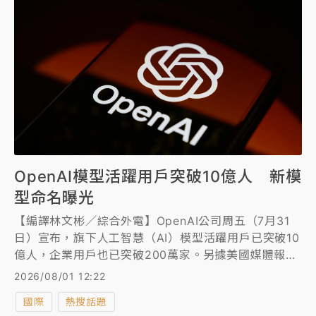
OpenAI模型活躍用戶突破10億人 新模
型命名曝光
【編譯林文彬／綜合外電】OpenAI公司周五（7月31
日）宣布，旗下人工智慧（AI）模型活躍用戶已突破10
億人，企業用戶也已突破200萬家。另據美國媒體報
導，OpenAI已在華府展示新AI模型「Astra」。
2026/08/01 12:22
國際
熱搜話題