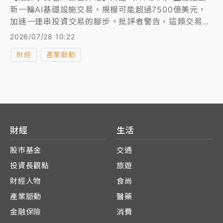
新一輪AI基礎設施交易，規模可能超過7500億美元，
加速一連串投資交易的腳步。批評者警告，這類交易正
在人為推高整個產業的需求與估值。有報導指出，輝達
2026/07/28 10:22
正洽談為OpenAI提供2500億美元融資擔保，以租用與
財經
產業脈動
美國一項資料中心計畫相關的運算能力。此消息再次引
發市場對「循環融資」的疑慮，也就是供應商同時也是
客戶主要投資人的一種安排，賣方基本上就是在出資給
自己的客戶，然後客戶再回頭購買它們的產品，而輝達
與OpenAI之間的情況，基本上就是這樣。 循環融資疑
慮再起，衝擊輝達股價周一收盤重挫4.99%至196.51美
元，遭當日股價上漲1.17%的蘋果超車，丟了市值王
財經
生活
冠。
股市基金
交通
投資長觀點
旅遊
財經人物
食尚
產業脈動
醫藥
金融保險
消費