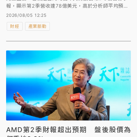
報，顯示第2季營收達78億美元，高於分析師平均預估
的68.1億美元；每股虧損9美分，也優於分析師預估的
2026/08/05 12:25
每股虧損24美分。不過，其第2季資本支出大增至約
財經
產業脈動
184億美元，拖累其股價於盤後交易一度下殺9%。 在
公布上市後首份財報後，投資人接下來將迎來另一項重
大考驗。周四起，多達9.12億股由員工及其他IPO前股
東持有的股票，將解除閉鎖期，可正式出售。
AMD第2季財報超出預期 盤後股價為