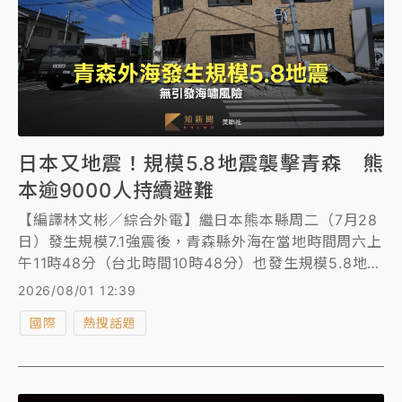
日本又地震！規模5.8地震襲擊青森 熊
本逾9000人持續避難
【編譯林文彬／綜合外電】繼日本熊本縣周二（7月28
日）發生規模7.1強震後，青森縣外海在當地時間周六上
午11時48分（台北時間10時48分）也發生規模5.8地
震，最大震度4，震源深度80公里。
2026/08/01 12:39
國際
熱搜話題