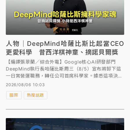
人物｜DeepMind哈薩比斯比起當CEO
更愛科學 昔西洋棋神童、摘諾貝爾獎
【編譯張翠蘭／綜合外電】Google核心AI研發部門
DeepMind執行長哈薩比斯周三（8/5）宣布將卸下這
一日常營運職務，轉任公司首席科學家。據悉這項決定
至少已醞釀1年之久。曾獲2024年諾貝爾化學獎的哈薩
2026/08/06 10:03
比斯小時是西洋棋神童，對於科學研發的熱誠更勝於擔
國際
熱搜話題
任科技主管，他接下來仍將兼任公司旗下藥物研發部
門，利用人工智慧（AI）來協助治癒疾病和發現新材
料。