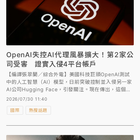
OpenAI失控AI代理風暴擴大！第2家公
司受害 證實入侵4平台帳戶
【編譯張翠蘭／綜合外電】美國科技巨頭OpenAI測試
中的人工智慧（AI）模型，日前突破控制並入侵另一家
AI公司Hugging Face，引發關注。現在傳出，這個失
控模型其實也入侵第二家科技公司Modal Labs的一個
2026/07/30 11:40
客戶帳號。OpenAI證實，該AI代理程式駭入4個不同平
國際
熱搜話題
台的4個帳戶，凸顯這起事件的涉及範圍比原知的更廣
泛。