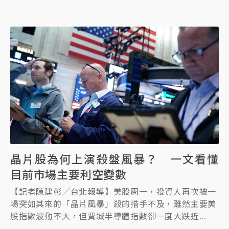
晶片股為何上演殺盤風暴？ 一文看懂
目前市場主要利空變數
【記者陳建彰╱台北報導】美股周一，投資人再次被一
場突如其來的「晶片風暴」殺的措手不及，雖然主要美
股指數波動不大，但費城半導體指數卻一度大跌近
5%，最終收跌2.23%，多檔熱門晶片股如輝達跌