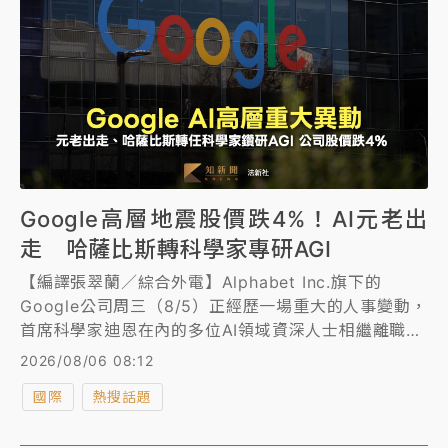
Google高層地震股價跌4%！AI元老出
走 哈薩比斯轉科學家專研AGI
【編譯張翠蘭／綜合外電】Alphabet Inc.旗下的
Google公司周三（8/5）正經歷一場重大的人事變動，
首席科學家迪恩在內的多位AI領域資深人士相繼離職，
公司核心AI研發部門DeepMind負責人哈薩比斯，則將
2026/08/06 08:12
卸下營運領導職務轉任該實驗室主席及Alphabet首席
國際
熱搜話題
科學家，專心投入通用人工智慧（AGI）的探索。此次
領導層變動引發外界對公司穩定性的擔憂，Alphabet