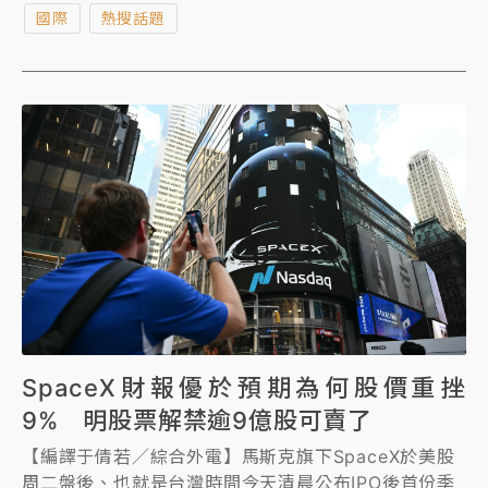
國際
熱搜話題
SpaceX財報優於預期為何股價重挫
9% 明股票解禁逾9億股可賣了
【編譯于倩若／綜合外電】馬斯克旗下SpaceX於美股
周二盤後、也就是台灣時間今天清晨公布IPO後首份季