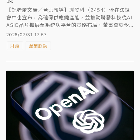
【記者蕭文康／台北報導】聯發科（2454）今在法說
會中也宣布，為確保供應鏈產能，並推動聯發科技從AI
ASIC晶片擴展至系統與平台的策略布局，董事會於今
核准一項總額50億美元的彈性融資預算案，提供靈活的
2026/07/31 17:57
框架，讓聯發科技在必要時快速取得資金支持的彈性，
財經
產業脈動
協助聯發科技在龐大資料中心商機中的長期成長。