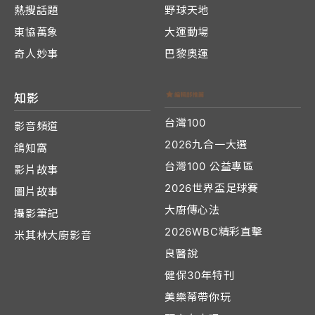
熱搜話題
野球天地
東協萬象
大運動場
奇人妙事
巴黎奧運
知影
台灣100
影音頻道
2026九合一大選
鴿知窩
台灣100 公益專區
影片故事
2026世界盃足球賽
圖片故事
大廚傳心法
攝影筆記
2026WBC精彩直擊
米其林大廚影音
良醫說
健保30年特刊
美樂蒂帶你玩