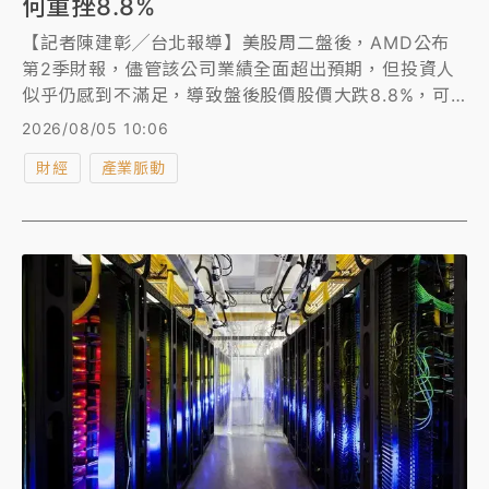
何重挫8.8%
【記者陳建彰╱台北報導】美股周二盤後，AMD公布
第2季財報，儘管該公司業績全面超出預期，但投資人
似乎仍感到不滿足，導致盤後股價股價大跌8.8%，可
能因為公司資本支出規模遠超過市場預期，或是第3季
2026/08/05 10:06
展望未達到激進投資人的預期有關。
財經
產業脈動