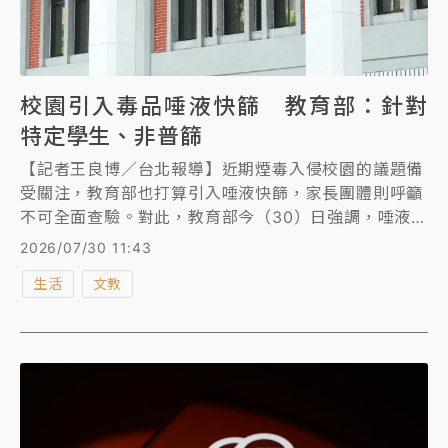
校園引入毒品唾液快篩 教育部：針對
特定學生、非普篩
【記者王良博／台北報導】近期煙毒入侵校園的議題備
受關注，教育部也打算引入唾液快篩，家長團體則呼籲
不可全面查驗。對此，教育部今（30）日強調，唾液快
篩從未規劃普篩，不會對全校學生進行全面採驗，只會
2026/07/30 11:43
針對曾有違反毒品法規、已有具體事實認為可能施用毒
生活
文教
品等5類特定個案，一般學生不是篩檢對象。