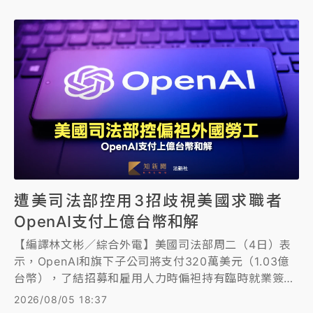
股價下跌4%。
遭美司法部控用3招歧視美國求職者
OpenAI支付上億台幣和解
【編譯林文彬／綜合外電】美國司法部周二（4日）表
示，OpenAI和旗下子公司將支付320萬美元（1.03億
台幣），了結招募和雇用人力時偏袒持有臨時就業簽證
外國勞工，歧視美國求職者的指控。
2026/08/05 18:37