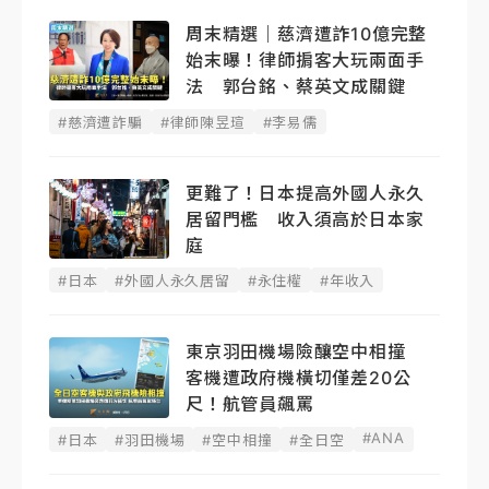
周末精選｜慈濟遭詐10億完整
始末曝！律師掮客大玩兩面手
法 郭台銘、蔡英文成關鍵
#慈濟遭詐騙
#律師陳昱瑄
#李易儒
更難了！日本提高外國人永久
居留門檻 收入須高於日本家
庭
#日本
#外國人永久居留
#永住權
#年收入
東京羽田機場險釀空中相撞
客機遭政府機橫切僅差20公
尺！航管員飆罵
#ANA
#日本
#羽田機場
#空中相撞
#全日空