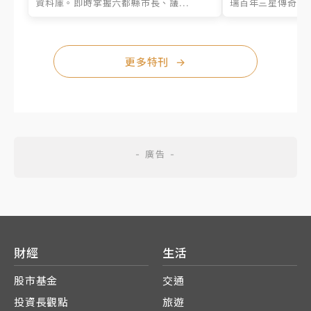
資料庫。即時掌握六都縣市長、議...
瑞百年三星傳奇、台
更多特刊
→
財經
生活
股市基金
交通
投資長觀點
旅遊