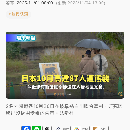
發布
2025/11/01 08:00
(更新 2025/11/04 13:00)
中颱白海豚進逼！台北喜來登圍籬傾倒砸傷人 民權西
#熱搜話題
路鷹架倒塌壓2車
有片｜
白海豚暴風圈逼近！新北淡水赫見龍捲風 榕樹
連根拔起
中颱白海豚風雨來了！中部以北防豪雨 今晚、明天影
響最劇烈
白海豚逼近！北市水門只出不進 未移置車輛最高罰
4800＋拖吊費
2名外國遊客10月26日在岐阜縣白川鄉合掌村，研究因
熊出沒封閉步道的告示。法新社
APP
連結
訂閱