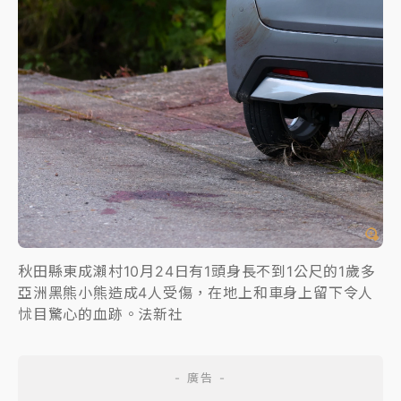
秋田縣東成瀨村10月24日有1頭身長不到1公尺的1歲多
亞洲黑熊小熊造成4人受傷，在地上和車身上留下令人
怵目驚心的血跡。法新社