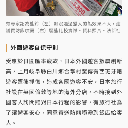
有專家認為熊鈴（左）對沒遇過獵人的熊效果不大，建
議買防熊噴霧（右）驅熊比較實際。資料照片。法新社
外國遊客自保守則
受惠於日圓匯率疲軟，日本外國遊客數屢創新
高，上月岐阜縣白川鄉合掌村驚傳有西班牙籍
遊客遭熊抓傷，造成各國遊客不安，日本旅行
社設在英國倫敦等地的海外分店，不時接到外
國客人詢問熊對日本行程的影響，有旅行社為
了讓遊客安心，同意寄送防熊噴霧到飯店給客
人。