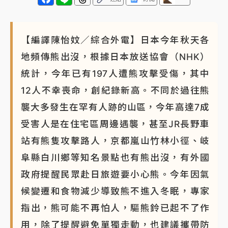
【編譯陳怡妏／綜合外電】日本今年秋天各
地頻傳熊出沒，根據日本放送協會（NHK）
統計，今年已有197人遭熊攻擊受傷，其中
12人不幸喪命，創紀錄新高。不同於過往熊
襲大多發生在罕有人跡的山區，今年高達7成
受害人是在住宅區周邊遇襲，甚至JR長野車
站有熊隻攻擊路人，京都嵐山竹林小徑、岐
阜縣白川鄉等知名景點也有熊出沒，有外國
政府提醒民眾赴日旅遊要小心熊。今年因氣
候變遷和食物減少導致熊不進入冬眠，專家
指出，熊可能不再怕人，驅熊鈴已起不了作
用，除了提醒避免單獨走動，也建議攜帶防