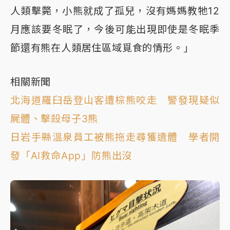
人類擊斃，小熊就成了孤兒，沒有媽媽教牠12
月應該要冬眠了，今後可能出現即使是冬眠季
節還有熊在人類居住區域覓食的情形。」
相關新聞
北海道羅臼岳登山客遭棕熊咬走 警發現疑似
屍體、擊殺母子3熊
日岩手縣溫泉員工被熊拖走尋獲遺體 學者開
發「AI救命App」防熊出沒