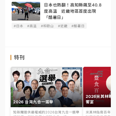
日本也熱翻！高知縣飆至40.8
度高溫 近畿地區首度出現
「酷暑日」
#日本
#高溫
#和歌山
#近畿
#酷暑日
特刊
2026米其林專
2026 台灣九合一選舉
饗宴
知新聞提供最權威的2026台灣九合一選舉
米其林指南百年之