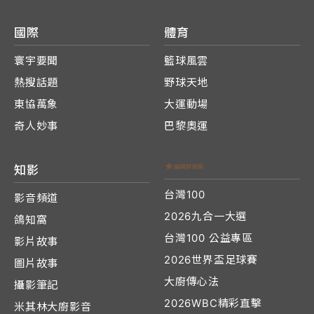
國際
體育
寰宇要聞
籃球風雲
熱搜話題
野球天地
東協萬象
大運動場
奇人妙事
巴黎奧運
知影
台灣100
影音頻道
2026九合一大選
鴿知窩
台灣100 公益專區
影片故事
2026世界盃足球賽
圖片故事
大廚傳心法
攝影筆記
2026WBC精彩直擊
米其林大廚影音