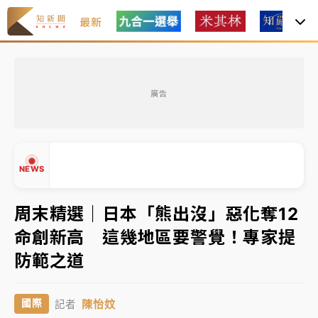
最新
油價持續凍漲！ 中油宣布下周一汽柴油價格維持不變
廣告
中颱白海豚進逼！台北喜來登圍籬傾倒砸傷人 民權西
路鷹架倒塌壓2車
有片｜
白海豚暴風圈逼近！新北淡水赫見龍捲風 榕樹
NEWS
連根拔起
中颱白海豚風雨來了！中部以北防豪雨 今晚、明天影
周末精選｜日本「熊出沒」惡化奪12
響最劇烈
命創新高 這幾地區要警覺！專家提
白海豚逼近！北市水門只出不進 未移置車輛最高罰
▲
防範之道
4800＋拖吊費
▼
油價持續凍漲！ 中油宣布下周一汽柴油價格維持不變
陳怡妏
國際
記者