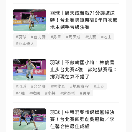
羽球｜周天成苦戰71分鐘遭逆
轉！台北賽男單時隔8年再次無
地主選手晉級決賽
#羽球
#台北賽
#男單
#周天成
#決賽
#地主
#沖本優大
羽球｜不敵韓國小將！林俊易
止步台北賽4強 談地獄賽程：
撐到現在算不錯了
#羽球
#台北賽
#林俊易
#地獄賽程
#止步
#4強
#韓國
#小將
#俞泰彬
#男單
羽球｜中租混雙情侶檔無緣決
賽！台北賽四強創吳冠勳／李
佳馨合拍最佳成績