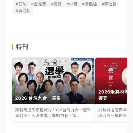
#羽球
#台北賽
#混雙
#中租
#情侶檔
#李佳馨
#吳冠勳
特刊
2026米其林專
2026 台灣九合一選舉
饗宴
知新聞提供最權威的2026台灣九合一選舉
米其林指南百年之
資料庫。即時掌握六都縣市長、議...
瑞百年三星傳奇、台