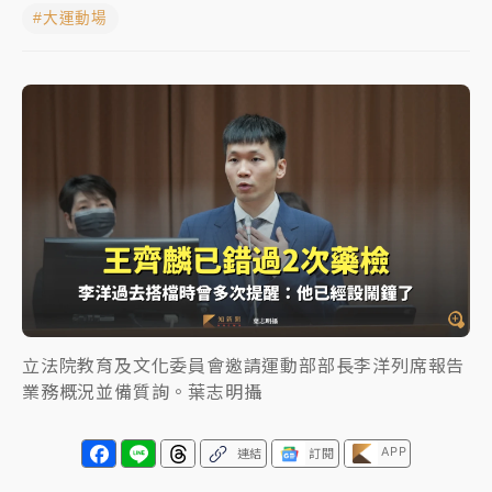
#大運動場
女律師陳昱瑄詐慈濟10億！黃金158kg遭查扣畫面曝光
暑假過三周才推「E宿新北打卡趣」！抽獎程序複雜 觀
旅局回應了
中信慈善基金會想增加董事人數！辜仲諒向法院聲請遭
駁 理由曝光
故宮《龍藏經》特展第2檔！今線上預約開賣一度塞車
周六起展出延長至晚上7時
台東農業處長涉圖利渡假村！東檢抗告成功 今重開羈
押庭
立法院教育及文化委員會邀請運動部部長李洋列席報告
父親節泡湯了！中颱白海豚雨彈轟3天 「紅到發紫」降
業務概況並備質詢。葉志明攝
雨熱區曝
APP
連結
訂閱