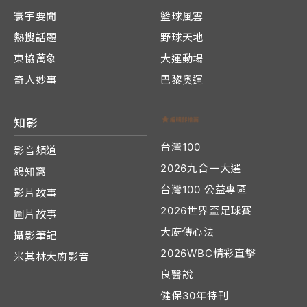
寰宇要聞
籃球風雲
熱搜話題
野球天地
東協萬象
大運動場
奇人妙事
巴黎奧運
知影
台灣100
影音頻道
2026九合一大選
鴿知窩
台灣100 公益專區
影片故事
2026世界盃足球賽
圖片故事
大廚傳心法
攝影筆記
2026WBC精彩直擊
米其林大廚影音
良醫說
健保30年特刊