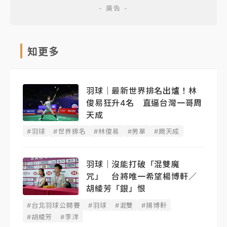
知更多
羽球｜最新世界排名出爐！林
俊易狂升4名 直逼台灣一哥周
天成
#羽球
#世界排名
#林俊易
#男單
#周天成
羽球｜沒能打破「混雙魔
咒」 台將唯一希望楊博軒／
胡綾芳「銀」恨
#台北羽球公開賽
#羽球
#混雙
#揚博軒
#胡綾芳
#李洋