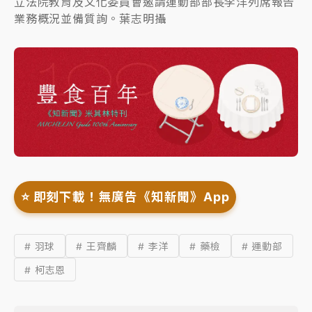
立法院教育及文化委員會邀請運動部部長李洋列席報告
業務概況並備質詢。葉志明攝
⭐️ 即刻下載！無廣告《知新聞》App
# 羽球
# 王齊麟
# 李洋
# 藥檢
# 運動部
# 柯志恩