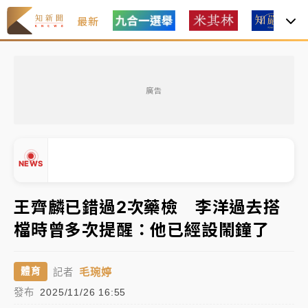
最新
女律師陳昱瑄詐慈濟10億！黃金158kg遭查扣畫面曝光
廣告
暑假過三周才推「E宿新北打卡趣」！抽獎程序複雜 觀
旅局回應了
中信慈善基金會想增加董事人數！辜仲諒向法院聲請遭
NEWS
駁 理由曝光
故宮《龍藏經》特展第2檔！今線上預約開賣一度塞車
王齊麟已錯過2次藥檢 李洋過去搭
周六起展出延長至晚上7時
檔時曾多次提醒：他已經設鬧鐘了
台東農業處長涉圖利渡假村！東檢抗告成功 今重開羈
▲
押庭
▼
毛琬婷
體育
記者
父親節泡湯了！中颱白海豚雨彈轟3天 「紅到發紫」降
發布
2025/11/26 16:55
雨熱區曝