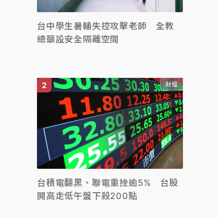
台中學生暑輔失控攻擊老師 全教
總籲設安全隔離空間
財經
台積電翻黑、聯電重挫逾5% 台股
開高走低午盤下殺200點