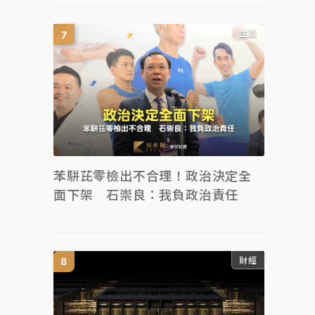
生活
苯駢芘零檢出不合理！政治決定全
面下架 石崇良：我負政治責任
財經