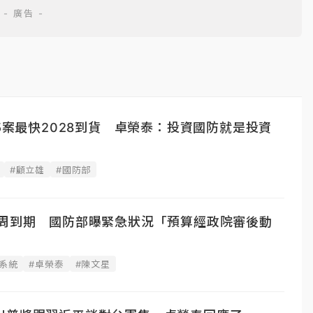
砲5案最快2028到貨 卓榮泰：投資國防就是投資
#顧立雄
#國防部
2周到期 國防部曝緊急狀況「預算經政院審後動
系統
#卓榮泰
#陳文星