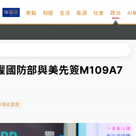
焦點
財經
生活
能源
社會
政治
AI
扣畫面曝光
序複雜 觀旅局回應了
院聲請遭駁 理由曝光
一度塞車 周六起展出延長至晚上7時
國防部與美先簽M109A7
今重開羈押庭
到發紫」降雨熱區曝
#黨政要聞
扣畫面曝光
序複雜 觀旅局回應了
院聲請遭駁 理由曝光