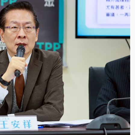
一度塞車 周六起展出延長至晚上7時
今重開羈押庭
到發紫」降雨熱區曝