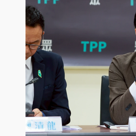
故宮《龍藏經》特展第2檔！今線上預約開賣
台東農業處長涉圖利渡假村！東檢抗告成功 
父親節泡湯了！中颱白海豚雨彈轟3天 「紅