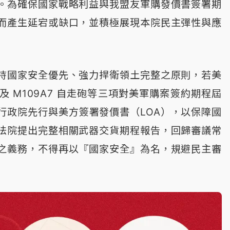
。為確保國家戰略利益與我盟友軍購發價書簽署期
而產生延宕或缺口，並積極展現本院民主彈性與應
持國家安全優先、強力捍衛領土完整之原則，若美
 M109A7 自走砲等三項對美軍購案簽約期程屆
行政院先行與美方簽署發價書（LOA），以保障國
法院提出完整相關武器交貨期程報告，回歸審議常
之義務，不得再以『國家安全』為名，規避民主審