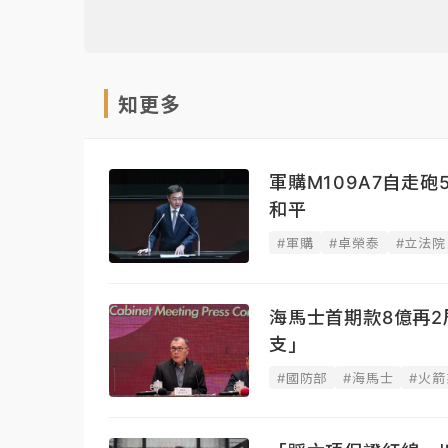
知更多
軍購M109A7自走
和平
#軍購
#卓榮泰
#立法院
海馬士首期款8億再
支」
#國防部
#海馬士
#火箭