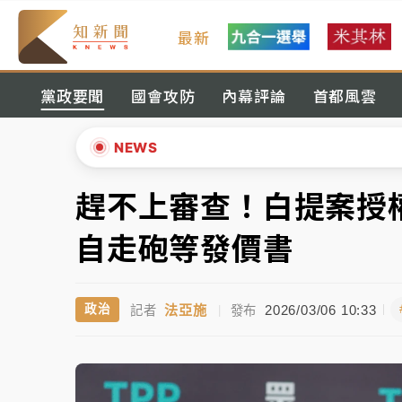
最新
女律師陳昱瑄詐慈濟10億！黃金158kg遭查
黨政要聞
國會攻防
內幕評論
首都風雲
暑假過三周才推「E宿新北打卡趣」！抽獎程
中信慈善基金會想增加董事人數！辜仲諒向法
NEWS
故宮《龍藏經》特展第2檔！今線上預約開賣
趕不上審查！白提案授權
▲
台東農業處長涉圖利渡假村！東檢抗告成功 
▼
自走砲等發價書
父親節泡湯了！中颱白海豚雨彈轟3天 「紅
法亞施
2026/03/06 10:33
政治
記者
|
發布
女律師陳昱瑄詐慈濟10億！黃金158kg遭查
暑假過三周才推「E宿新北打卡趣」！抽獎程
中信慈善基金會想增加董事人數！辜仲諒向法