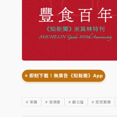
⭐️ 即刻下載！無廣告《知新聞》App
# 軍購
# 發價書
# 顧立雄
# 民眾黨團