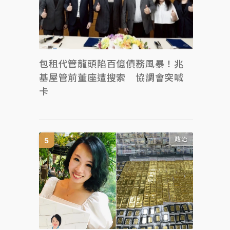
包租代管龍頭陷百億債務風暴！兆
基屋管前董座遭搜索 協調會突喊
卡
政治