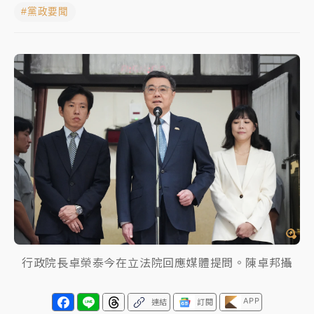
#黨政要聞
女律師陳昱瑄詐慈濟10億！黃金158kg遭查扣畫面曝光
暑假過三周才推「E宿新北打卡趣」！抽獎程序複雜 觀
旅局回應了
中信慈善基金會想增加董事人數！辜仲諒向法院聲請遭
駁 理由曝光
故宮《龍藏經》特展第2檔！今線上預約開賣一度塞車
周六起展出延長至晚上7時
台東農業處長涉圖利渡假村！東檢抗告成功 今重開羈
押庭
父親節泡湯了！中颱白海豚雨彈轟3天 「紅到發紫」降
雨熱區曝
行政院長卓榮泰今在立法院回應媒體提問。陳卓邦攝
APP
連結
訂閱