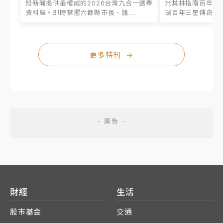
知新聞提供最權威的2026台灣九合一選舉
米其林指南百年之
資料庫。即時掌握六都縣市長、議...
瑞百年三星傳奇、台
更多特刊
→
財經
生活
股市基金
交通