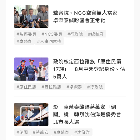
監察院、NCC空窗無人當家
卓榮泰誠盼國會正常化
#監察委員
#NCC委員
#行政院
#總統府
#卓榮泰
#人事同意權
政院核定西拉雅族「原住民第
17族」 8月中起登記身份、估
5萬人
#原住民族
#西拉雅族
#卓榮泰
#行政院
影｜卓榮泰酸爆蔣萬安「倒
閣」說 轉讚沈伯洋是優秀台
北市長人選
#倒閣
#蔣萬安
#卓榮泰
#沈伯洋