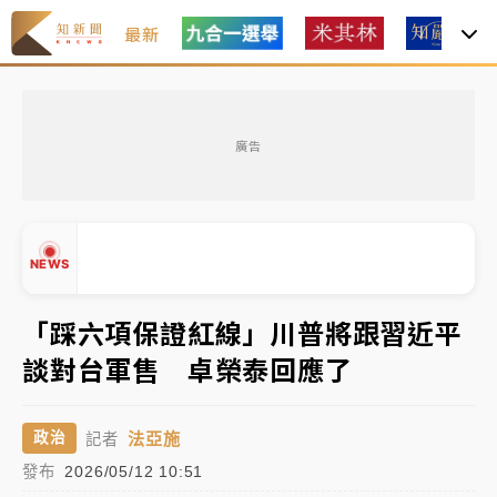
最新
女律師陳昱瑄詐慈濟10億！黃金158kg遭查扣畫面曝光
廣告
暑假過三周才推「E宿新北打卡趣」！抽獎程序複雜 觀
旅局回應了
中信慈善基金會想增加董事人數！辜仲諒向法院聲請遭
NEWS
駁 理由曝光
故宮《龍藏經》特展第2檔！今線上預約開賣一度塞車
「踩六項保證紅線」川普將跟習近平
周六起展出延長至晚上7時
談對台軍售 卓榮泰回應了
台東農業處長涉圖利渡假村！東檢抗告成功 今重開羈
▲
押庭
▼
法亞施
政治
記者
父親節泡湯了！中颱白海豚雨彈轟3天 「紅到發紫」降
發布
2026/05/12 10:51
雨熱區曝