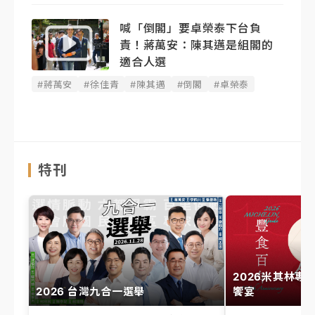
喊「倒閣」要卓榮泰下台負
責！蔣萬安：陳其邁是組閣的
適合人選
#蔣萬安
#徐佳青
#陳其邁
#倒閣
#卓榮泰
特刊
2026米其林專
2026 台灣九合一選舉
饗宴