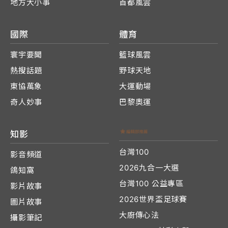
地方大小事
首都風雲
國際
體育
寰宇要聞
籃球風雲
熱搜話題
野球天地
東協萬象
大運動場
奇人妙事
巴黎奧運
知影
台灣100
影音頻道
2026九合一大選
鴿知窩
台灣100 公益專區
影片故事
2026世界盃足球賽
圖片故事
大廚傳心法
攝影筆記