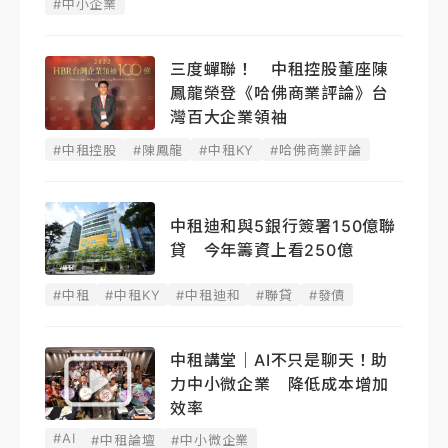
#中小企業
三度蟬聯！ 中租控股董座陳
鳳龍榮登《哈佛商業評論》台
灣百大企業領袖
#中租控股
#陳鳳龍
#中租KY
#哈佛商業評論
中租迪和與5銀行簽署150億聯
貸 今年籌資上看250億
#中租
#中租KY
#中租迪和
#聯貸
#發債
中租講堂｜AI不只是聊天！助
力中小微企業 降低成本增加
效率
#AI
#中租論壇
#中小微企業