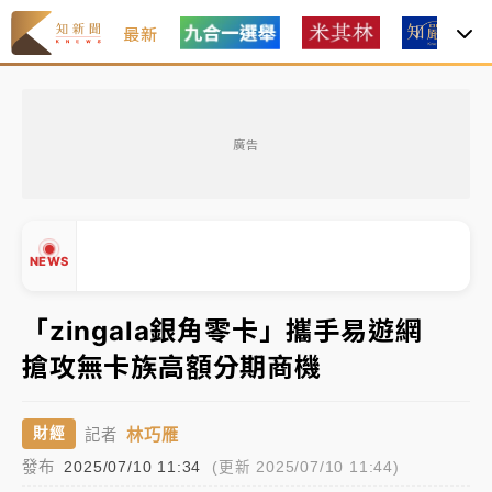
最新
中租控股7月營收創今年新高 前7月獲利成長6%
廣告
獨家｜
和欣客運總裁逝世！少東涉洗錢遭收押 戴手銬
腳鐐提前奔靈堂畫面曝
處置制度大變革！ 證交所今起縮短股票「關禁閉」天
NEWS
數與撮合時間
才續任就飛美國大學面試 清大校長高為元致歉：機會
「zingala銀角零卡」攜手易遊網
到來時引起我的好奇
搶攻無卡族高額分期商機
白海豚颱風解除海警 西南風來了！4縣市大雨特報、各
▲
地午後雷雨
▼
林巧雁
財經
記者
分析｜
7月營收甫首破單月9000億元下半年續旺指
發布
2025/07/10 11:34
(更新 2025/07/10 11:44)
標？ 鴻海本週法說法人關注的四大重點