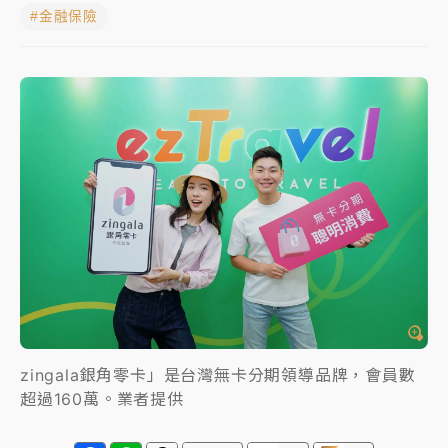
#金融保險
NBA｜
傳奇名帥驚傳離世！曾以「瘋狂籃球」震撼聯
盟 兩大愛徒向他致
中租控股7月營收創今年新高 前7月獲利成長6%
獨家｜
和欣客運總裁逝世！少東涉洗錢遭收押 戴手銬
腳鐐提前奔靈堂畫面曝
處置制度大變革！ 證交所今起縮短股票「關禁閉」天
數與撮合時間
才續任就飛美國大學面試 清大校長高為元致歉：機會
到來時引起我的好奇
白海豚颱風解除海警 西南風來了！4縣市大雨特報、各
地午後雷雨
zingala銀角零卡」是台灣無卡分期領導品牌，會員數
超過160萬。業者提供
分析｜
7月營收甫首破單月9000億元下半年續旺指
標？ 鴻海本週法說法人關注的四大重點