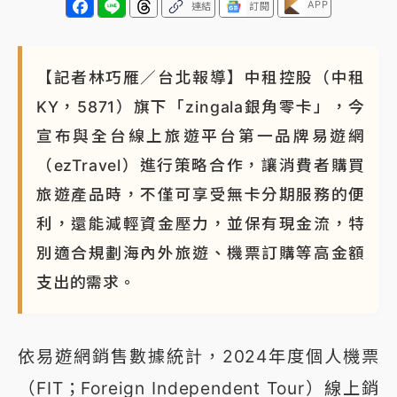
APP
連結
訂閱
NBA｜
傳奇名帥驚傳離世！曾以「瘋狂籃球」震撼聯
盟 兩大愛徒向他致
【記者林巧雁／台北報導】中租控股（中租
KY，5871）旗下「zingala銀角零卡」，今
宣布與全台線上旅遊平台第一品牌易遊網
（ezTravel）進行策略合作，讓消費者購買
旅遊產品時，不僅可享受無卡分期服務的便
利，還能減輕資金壓力，並保有現金流，特
別適合規劃海內外旅遊、機票訂購等高金額
支出的需求。
依易遊網銷售數據統計，2024年度個人機票
（FIT；Foreign Independent Tour）線上銷