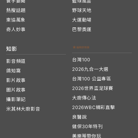
寰宇要聞
籃球風雲
熱搜話題
野球天地
東協萬象
大運動場
奇人妙事
巴黎奧運
知影
台灣100
影音頻道
2026九合一大選
鴿知窩
台灣100 公益專區
影片故事
2026世界盃足球賽
圖片故事
大廚傳心法
攝影筆記
2026WBC精彩直擊
米其林大廚影音
良醫說
健保30年特刊
美樂蒂帶你玩