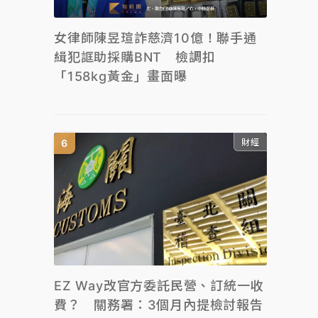
女律師陳昱瑄詐慈濟10億！聯手通
緝犯誆助採購BNT 檢調扣
「158kg黃金」畫面曝
財經
EZ Way改官方委託民營、訂統一收
費？ 關務署：3個月內提檢討報告