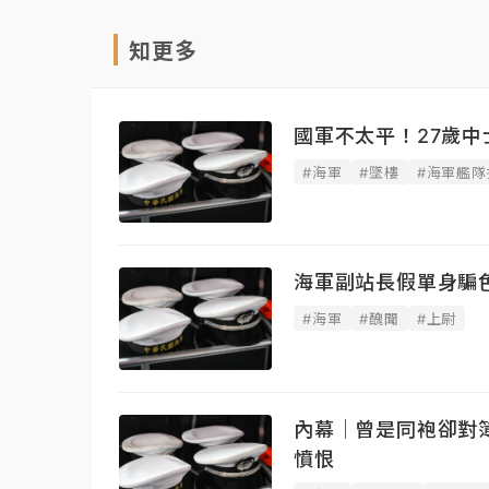
知更多
國軍不太平！27歲中
#海軍
#墜樓
#海軍艦隊
海軍副站長假單身騙
#海軍
#醜聞
#上尉
內幕｜曾是同袍卻對
憤恨