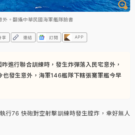
意外。翻攝中華民國海軍艦隊臉書
APP
分享
連結
訂閱
國昨進行聯合訓練時，發生炸彈落入民宅意外，
今也發生意外，海軍146艦隊下轄張騫軍艦今早
執行76 快砲對空射擊訓練時發生膛炸，幸好無人