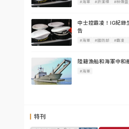
#海軍
#許濱樺
#林傳盛
中士控霸凌！IG紀
告
#海軍
#國防部
#霸凌
陸籍漁船和海軍中和
#海軍
特刊