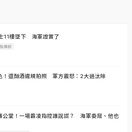
士11樓墜下 海軍證實了
指揮部
色！還酗酒違規拍照 軍方震怒：2大過汰除
簿公堂！一場霸凌指控誰說謊？ 海軍委屈、他也