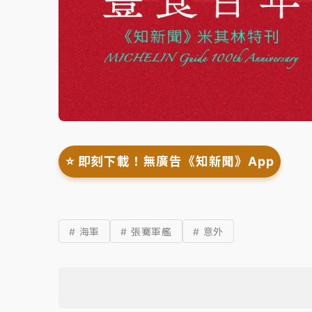
⭐️ 即刻下載！無廣告《知新聞》App
# 海軍
# 張騫軍艦
# 意外