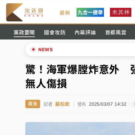
最新
女律師陳昱瑄詐慈濟10億！黃金158kg遭查
黨政要聞
國會攻防
內幕評論
首都風雲
暑假過三周才推「E宿新北打卡趣」！抽獎程
中信慈善基金會想增加董事人數！辜仲諒向法
NEWS
故宮《龍藏經》特展第2檔！今線上預約開賣
驚！海軍爆膛炸意外 
▲
台東農業處長涉圖利渡假村！東檢抗告成功 
▼
無人傷損
父親節泡湯了！中颱白海豚雨彈轟3天 「紅
蘇柏銓
2025/03/07 14:32
政治
記者
|
發布
女律師陳昱瑄詐慈濟10億！黃金158kg遭查
暑假過三周才推「E宿新北打卡趣」！抽獎程
中信慈善基金會想增加董事人數！辜仲諒向法