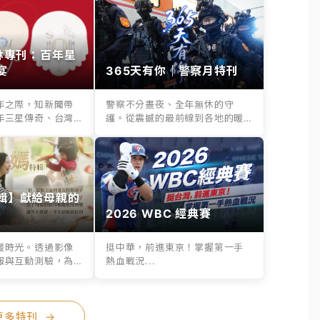
其林專刊：百年星
宴
365天有你｜警察月特刊
年之際，知新聞帶
警察不分晝夜、全年無休的守
年三星傳奇、台灣
護。從震撼的最前線到各地的暖
..
心救援，365天...
輯】獻給母親的
2026 WBC 經典賽
暖時光。透過影像
挺中華，前進東京！掌握第一手
報與互動測驗，為
熱血戰況...
..
更多特刊
→