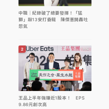
中職｜紀錄破了總要發揮！「猛
獅」敲13安打昏龍 陳傑憲開轟吐
怨氣
財經
王品上半年強賺近1股本！ EPS
9.86元創次高