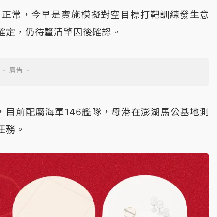
都正常，今早是實施模擬對空目標打靶訓練發生意
確定，仍待釐清肇因後確認。
，目前配屬海軍146艦隊，母港在澎湖馬公基地測
任務。