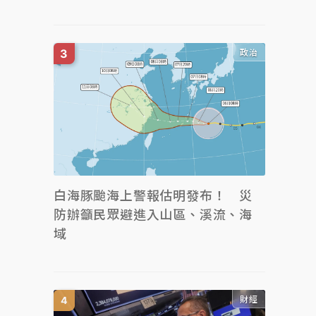
政治
白海豚颱海上警報估明發布！ 災
防辦籲民眾避進入山區、溪流、海
域
財經