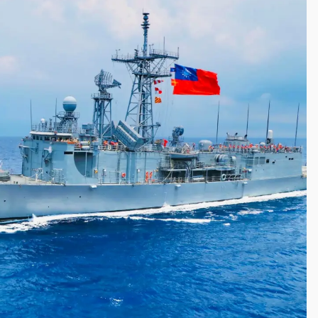
一度塞車 周六起展出延長至晚上7時
今重開羈押庭
到發紫」降雨熱區曝