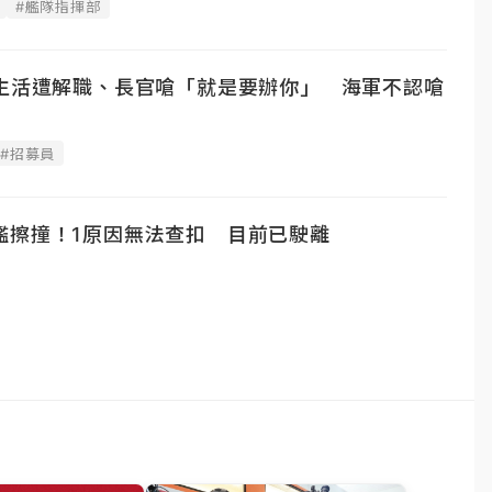
#艦隊指揮部
錄生活遭解職、長官嗆「就是要辦你」 海軍不認嗆
#招募員
艦擦撞！1原因無法查扣 目前已駛離