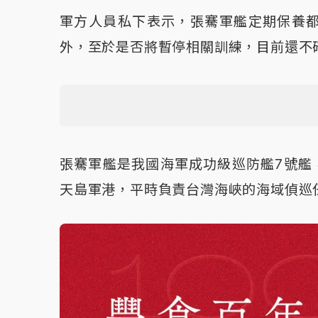
軍方人員私下表示，張騫軍艦定期保養
外，至於是否將暫停相關訓練，目前還不
張騫軍艦是我國海軍成功級巡防艦7號艦
天島軍港，平時負責台灣海峽的海域偵巡