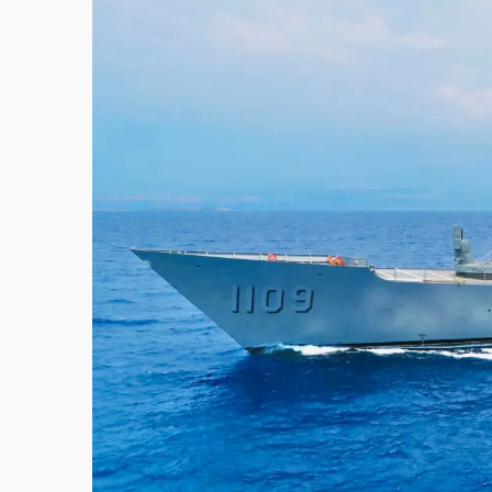
故宮《龍藏經》特展第2檔！今線上預約開賣
台東農業處長涉圖利渡假村！東檢抗告成功 
父親節泡湯了！中颱白海豚雨彈轟3天 「紅