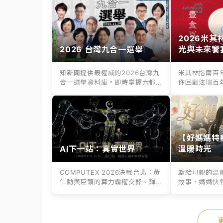
2026米
2026 台灣九合一選舉
光與未來饗
知新聞提供最權威的2026台灣九
米其林指南百
合一選舉資料庫。即時掌握六都
你回顧法瑞百
縣市長、議...
百年老店滋味，.
【好媽媽特
AI下一站：真實世界
溫暖時光
COMPUTEX 2026決戰台北：黃
獻給母親的溫
仁勳與巨頭的算力霸權交鋒。輝
故事、媽媽快
達G...
媽媽挑選專屬好.