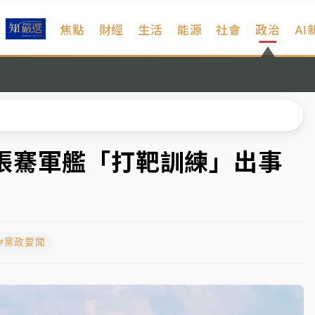
焦點
財經
生活
能源
社會
政治
AI
扣畫面曝光
序複雜 觀旅局回應了
院聲請遭駁 理由曝光
一度塞車 周六起展出延長至晚上7時
張騫軍艦「打靶訓練」出事
今重開羈押庭
到發紫」降雨熱區曝
#黨政要聞
扣畫面曝光
序複雜 觀旅局回應了
院聲請遭駁 理由曝光