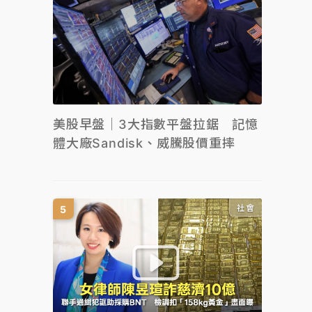
美股早盤｜3大指數平盤拉鋸 記憶
體大廠Sandisk、威騰股價重摔
社會