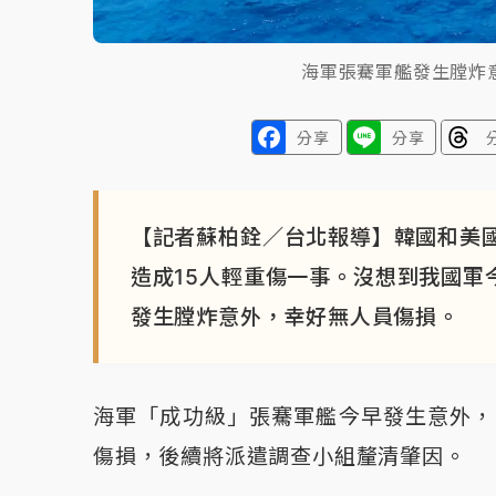
海軍張騫軍艦發生膛炸
分享
分享
【記者蘇柏銓／台北報導】韓國和美
造成15人輕重傷一事。沒想到我國軍
發生膛炸意外，幸好無人員傷損。
海軍「成功級」張騫軍艦今早發生意外，
傷損，後續將派遣調查小組釐清肇因。