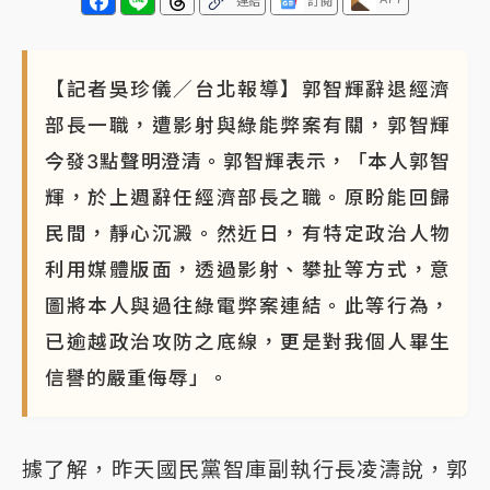
連結
訂閱
【記者吳珍儀／台北報導】郭智輝辭退經濟
部長一職，遭影射與綠能弊案有關，郭智輝
今發3點聲明澄清。郭智輝表示，「本人郭智
輝，於上週辭任經濟部長之職。原盼能回歸
民間，靜心沉澱。然近日，有特定政治人物
利用媒體版面，透過影射、攀扯等方式，意
圖將本人與過往綠電弊案連結。此等行為，
已逾越政治攻防之底線，更是對我個人畢生
信譽的嚴重侮辱」。
據了解，昨天國民黨智庫副執行長凌濤說，郭