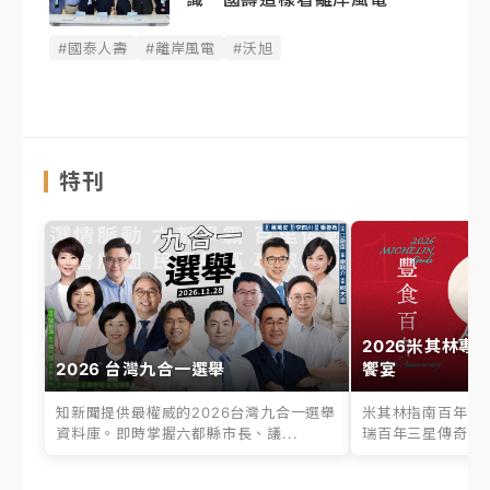
#國泰人壽
#離岸風電
#沃旭
特刊
2026米其林專
2026 台灣九合一選舉
饗宴
知新聞提供最權威的2026台灣九合一選舉
米其林指南百年之
資料庫。即時掌握六都縣市長、議...
瑞百年三星傳奇、台