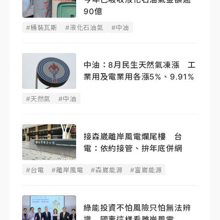
90億
#桶裝瓦斯
#液化石油氣
#中油
中油：8月民生天然氣凍漲 工
業用及電業用各漲5%、9.91%
#天然氣
#中油
接森崴離岸風電爛尾樓 台
電：依約接管、拚年底併網
#台電
#離岸風電
#森崴能源
#富崴能源
綠能投資不怕風險只怕無法辨
識 國壽這樣看離岸風電