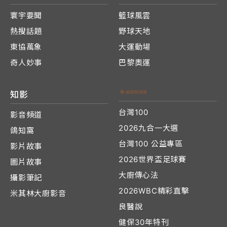
寰宇要聞
籃球風雲
熱搜話題
野球天地
東協萬象
大運動場
奇人妙事
巴黎奧運
知影
台灣100
影音頻道
2026九合一大選
鴿知窩
台灣100 公益專區
影片故事
2026世界盃足球賽
圖片故事
大廚傳心法
攝影筆記
2026WBC精彩直擊
米其林大廚影音
良醫說
健保30年特刊