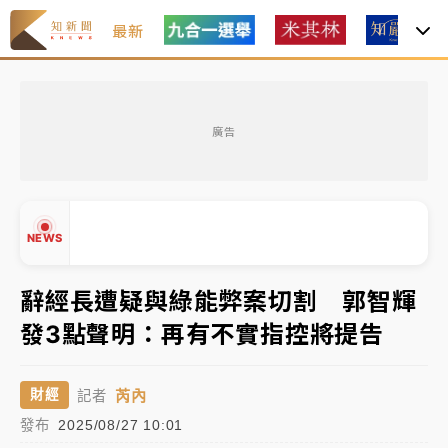
最新
女律師陳昱瑄詐慈濟10億！黃金158kg遭查扣畫面曝光
廣告
暑假過三周才推「E宿新北打卡趣」！抽獎程序複雜 觀
旅局回應了
中信慈善基金會想增加董事人數！辜仲諒向法院聲請遭
NEWS
駁 理由曝光
故宮《龍藏經》特展第2檔！今線上預約開賣一度塞車
辭經長遭疑與綠能弊案切割 郭智輝
周六起展出延長至晚上7時
發3點聲明：再有不實指控將提告
台東農業處長涉圖利渡假村！東檢抗告成功 今重開羈
▲
押庭
▼
芮內
財經
記者
父親節泡湯了！中颱白海豚雨彈轟3天 「紅到發紫」降
發布
2025/08/27 10:01
雨熱區曝