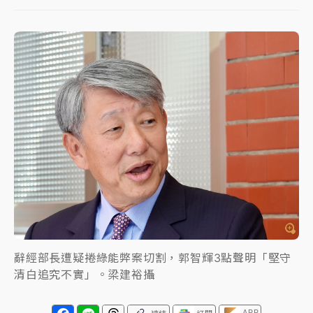
女律師陳昱瑄詐慈濟10億！黃金158kg遭查扣畫面曝光
暑假過三周才推「E宿新北打卡趣」！抽獎程序複雜 觀
旅局回應了
中信慈善基金會想增加董事人數！辜仲諒向法院聲請遭
駁 理由曝光
故宮《龍藏經》特展第2檔！今線上預約開賣一度塞車
周六起展出延長至晚上7時
台東農業處長涉圖利渡假村！東檢抗告成功 今重開羈
押庭
父親節泡湯了！中颱白海豚雨彈轟3天 「紅到發紫」降
辭經部長遭疑捲綠能弊案切割，郭智輝3點聲明「堅守
雨熱區曝
清白追究不實」。梁建裕攝
APP