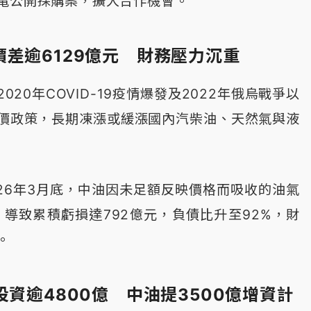
電公開採購案，擴大合作機會。
差逾6129億元 財務壓力沉重
20年COVID-19疫情爆發及2022年俄烏戰爭以
價政策，長期凍漲或緩漲國內汽柴油、天然氣與液
026年3月底，中油因未足額反映價格而吸收的油氣
，導致累積虧損達792億元，負債比升至92%，財
。
投資逾4800億 中油提3500億增資計