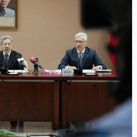
塔、雨棚砸落毀車