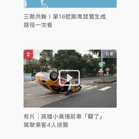
三颱共舞！第16號颱風琵鷺生成
路徑一次看
社會
有片｜高雄小黃撞前車「翻了」
駕駛乘客4人送醫