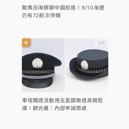
颱風白海豚朝中國前進！8/10海運
仍有72航次停開
生活
車埕鐵道活動用五星國徽道具帽惹
議！觀光署：內部申誡懲處