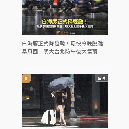
白海豚正式降輕颱！最快今晚脫離
暴風圈 明大台北防午後大雷雨
生活