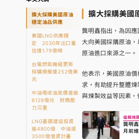
擴大採購美國
擴大採購美國原油
穩定油品供應
龔明鑫指出，為因應
美國LNG供應穩
大向美國採購原油，
定 2030年出口量
估達1.79億噸
原油進口來源之一。
台電燃氣機組更新
採購規模達252億美
他表示，美國原油價
元
求，有助提升整體煉
中油吸收油氣價差逾
與煉製效益等因素，
6129億元 財務壓
力沉重
編輯推
LNG基礎建設投資
龔明鑫
逾4800億 中油提
月前維
3500億增資計畫