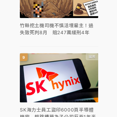
竹縣挖土機司機不慎活埋雇主！過
失致死判8月 賠247萬緩刑4年
國際
SK海力士員工盜印6000頁半導體
機密 想跳槽華為子公司反吞1年半