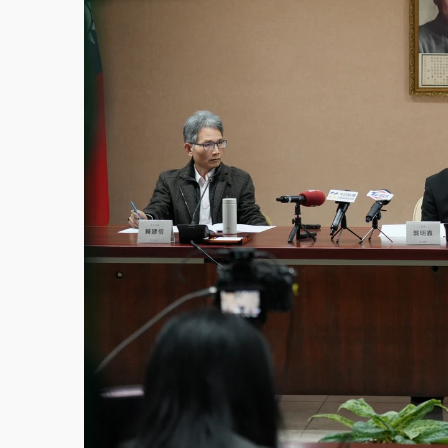
白海豚挾豪雨狂炸新北！時雨量破百毫米 水