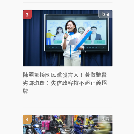
政治
陳麗娜接國民黨發言人！黃敬雅轟
劣跡斑斑：失信政客撐不起正義招
牌
生活