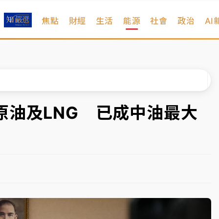
焦點
財經
生活
能源
社會
政治
AI
%居冠
日媒感嘆「好事多磨」
波動率降至2個月低
宜揭這類災損最多
原油及LNG 已成中油最大
塔、雨棚砸落毀車
%居冠
日媒感嘆「好事多磨」
波動率降至2個月低
宜揭這類災損最多