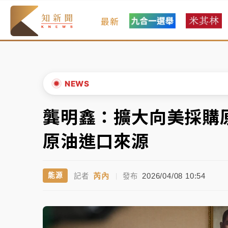
最新
金控第2季海外曝險破31兆創高 日本年增45
日職｜
林安可狀態正好卻因左膝疼痛下二軍 
韓股最壞時期已過？大摩估去槓桿完成逾半 
NEWS
「白海豚」雨炸新北！通報109件災情 侯友
龔明鑫：擴大向美採購
▲
白海豚挾豪雨狂炸新北！時雨量破百毫米 水
▼
原油進口來源
金控第2季海外曝險破31兆創高 日本年增45
芮內
2026/04/08 10:54
能源
記者
|
發布
日職｜
林安可狀態正好卻因左膝疼痛下二軍 
韓股最壞時期已過？大摩估去槓桿完成逾半 
「白海豚」雨炸新北！通報109件災情 侯友