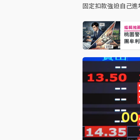
固定扣款強迫自己進
編輯推
桃園警
團牟利