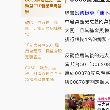
動型ETF新星黑馬暴
衝
臉書
投資粉專「要不
中最具歷史意義的莫過
破除「怕買貴」迷
思 定期定額紀律進
大關，且其基金規模已
場
排行榜後4名的總和
「元大台灣50」狠
甩台積電 穩坐台股
反觀位居其後的元大高
定額霸主
富邦台50（006
0050「吸金」猛
惠於00878配息明
烈 月湧百億資金各
項指標稱霸市場
與00878定期定額
編輯推
威力彩
快出面