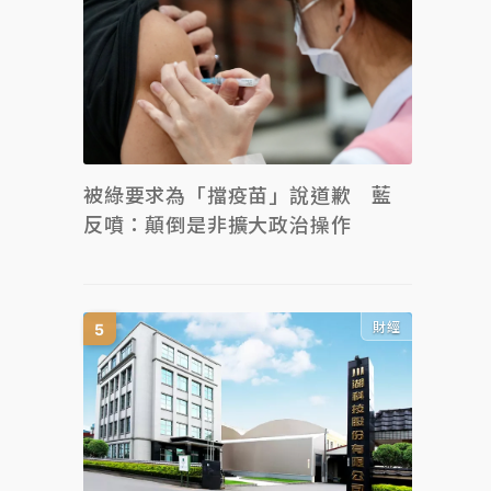
被綠要求為「擋疫苗」說道歉 藍
反噴：顛倒是非擴大政治操作
財經