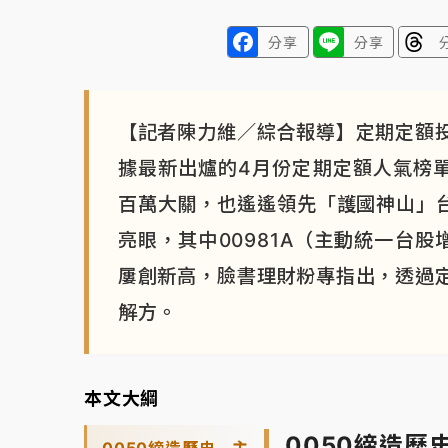
分享
分享
【記者陳力維／綜合報導】定期定額
據最新出爐的4月份定期定額人氣榜單
百萬大關，也遙遙領先「護國神山」台
亮眼，其中00981A（主動統一台
屢創新高，臉書理財粉專指出，透過
解方。
本文大綱
0050締造歷
0050締造歷史 主