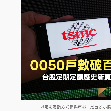
故宮《龍藏經》特展第2檔！今線上預約開賣
台東農業處長涉圖利渡假村！東檢抗告成功 
父親節泡湯了！中颱白海豚雨彈轟3天 「紅
以定期定額方式參與市場，是台股小