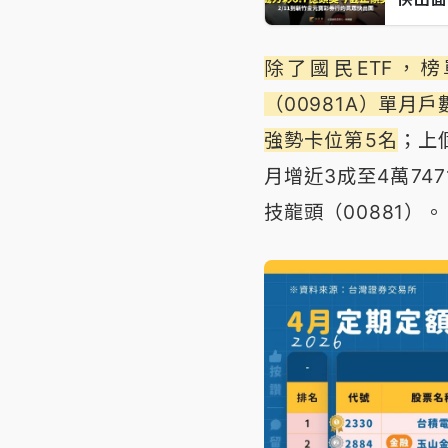
除了國民ETF，
（00981A）單月
強勢卡位第5名
；上
月增近3成至4萬74
技龍頭（00881）。