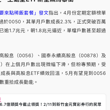
要來點稀飯套餐」發文
指出，4月份定期定額榜單
於0050，其單月戶數成長2.3%，正式突破百萬
逾1.7兆元，朝1.8兆元逼近，單檔戶數甚至超過
。
股息（0056）、國泰永續高股息（00878）及
208）在上個月戶數出現微幅下滑，但粉專預期，受
顯成長與高股息ETF績效回溫，5月有望見到0056
人數重拾成長動能。
薦
6.7億頭獎今截止領獎！2/11到新竹金元寶彩券行的民眾