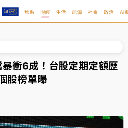
焦點
財經
生活
能源
社會
政治
AI
扣畫面曝光
序複雜 觀旅局回應了
院聲請遭駁 理由曝光
一度塞車 周六起展出延長至晚上7時
檔暴衝6成！台股定期定額歷
今重開羈押庭
與個股榜單曝
到發紫」降雨熱區曝
扣畫面曝光
序複雜 觀旅局回應了
院聲請遭駁 理由曝光