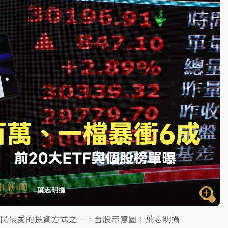
一度塞車 周六起展出延長至晚上7時
今重開羈押庭
到發紫」降雨熱區曝
股民最愛的投資方式之一。台股示意圖，葉志明攝