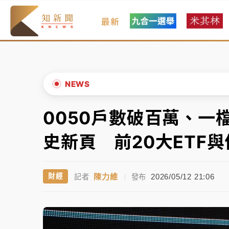
最新
女律師陳昱瑄詐慈濟10億！黃金158kg遭查
暑假過三周才推「E宿新北打卡趣」！抽獎程
中信慈善基金會想增加董事人數！辜仲諒向法
NEWS
故宮《龍藏經》特展第2檔！今線上預約開賣
0050戶數破百萬、一
▲
台東農業處長涉圖利渡假村！東檢抗告成功 
▼
史新頁 前20大ETF
父親節泡湯了！中颱白海豚雨彈轟3天 「紅
陳力維
2026/05/12 21:06
財經
記者
|
發布
女律師陳昱瑄詐慈濟10億！黃金158kg遭查
暑假過三周才推「E宿新北打卡趣」！抽獎程
中信慈善基金會想增加董事人數！辜仲諒向法