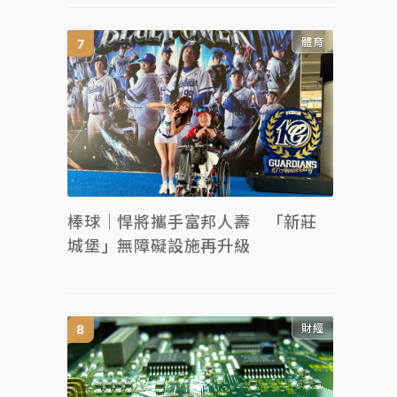
體育
棒球｜悍將攜手富邦人壽 「新莊
城堡」無障礙設施再升級
財經