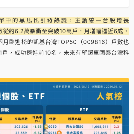
榜單中的黑馬也引發熱議，主動統一台股增長
戶數從約6.2萬暴衝至突破10萬戶，月增幅逼近6成，
個月剛進榜的凱基台灣TOP50（009816）戶數也
71戶，成功擠進前10名，未來有望超車國泰台灣科