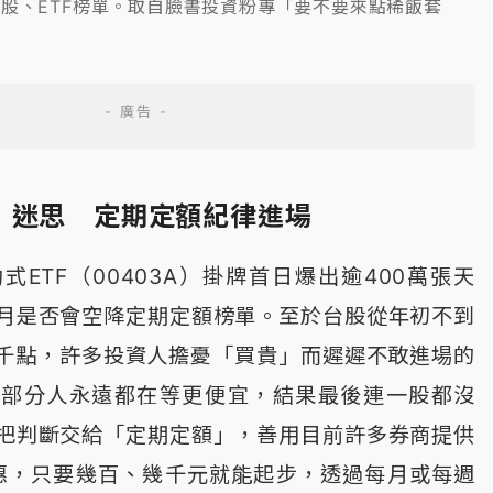
股、ETF榜單。取自臉書投資粉專「要不要來點稀飯套
」迷思 定期定額紀律進場
ETF（00403A）掛牌首日爆出逾400萬張天
月是否會空降定期定額榜單。至於台股從年初不到
2千點，許多投資人擔憂「買貴」而遲遲不敢進場的
大部分人永遠都在等更便宜，結果最後連一股都沒
把判斷交給「定期定額」，善用目前許多券商提供
惠，只要幾百、幾千元就能起步，透過每月或每週