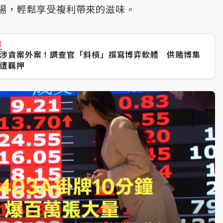
場，輕鬆享受複利帶來的滋味。
薦
涉貪案外案！調查官「斜槓」撰寫博弈軟體 供賭博集
遭羈押