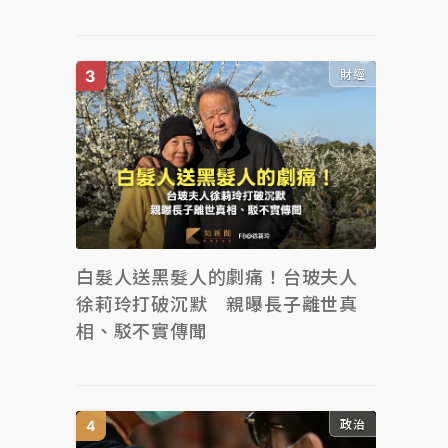
財經
白髮人送黑髮人的劇痛！台玻夫人
徐莉玲打破沉默 親曝長子離世真
相、駁不實傳聞
政治