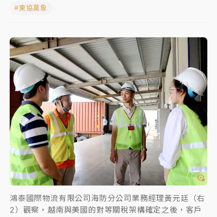
#東協萬象
女律師陳昱瑄詐慈濟10億！黃金158kg遭查扣畫面曝光
暑假過三周才推「E宿新北打卡趣」！抽獎程序複雜 觀
旅局回應了
中信慈善基金會想增加董事人數！辜仲諒向法院聲請遭
駁 理由曝光
故宮《龍藏經》特展第2檔！今線上預約開賣一度塞車
周六起展出延長至晚上7時
台東農業處長涉圖利渡假村！東檢抗告成功 今重開羈
押庭
父親節泡湯了！中颱白海豚雨彈轟3天 「紅到發紫」降
雨熱區曝
鴻泰國際物流有限公司海防分公司業務經理黃元廷（右
2）觀察，越南與美國的對等關稅架構確定之後，客戶