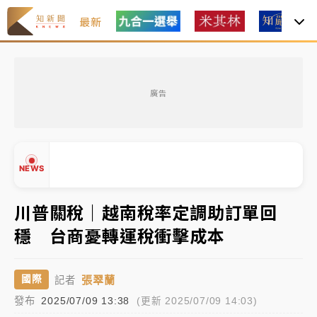
最新
女律師陳昱瑄詐慈濟10億！黃金158kg遭查扣畫面曝光
廣告
暑假過三周才推「E宿新北打卡趣」！抽獎程序複雜 觀
旅局回應了
中信慈善基金會想增加董事人數！辜仲諒向法院聲請遭
NEWS
駁 理由曝光
故宮《龍藏經》特展第2檔！今線上預約開賣一度塞車
川普關稅｜越南稅率定調助訂單回
周六起展出延長至晚上7時
穩 台商憂轉運稅衝擊成本
台東農業處長涉圖利渡假村！東檢抗告成功 今重開羈
▲
押庭
▼
張翠蘭
國際
記者
父親節泡湯了！中颱白海豚雨彈轟3天 「紅到發紫」降
發布
2025/07/09 13:38
(更新 2025/07/09 14:03)
雨熱區曝