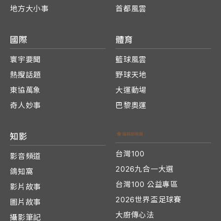
地方大小事
首都風雲
國際
體育
寰宇要聞
籃球風雲
熱搜話題
野球天地
東協萬象
大運動場
奇人妙事
巴黎奧運
知影
台灣100
影音頻道
2026九合一大選
鴿知窩
台灣100 公益專區
影片故事
2026世界盃足球賽
圖片故事
大廚傳心法
攝影筆記