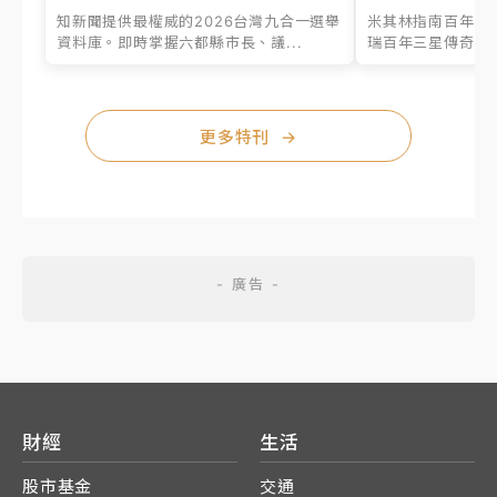
知新聞提供最權威的2026台灣九合一選舉
米其林指南百年之
資料庫。即時掌握六都縣市長、議...
瑞百年三星傳奇、台
更多特刊
→
財經
生活
股市基金
交通