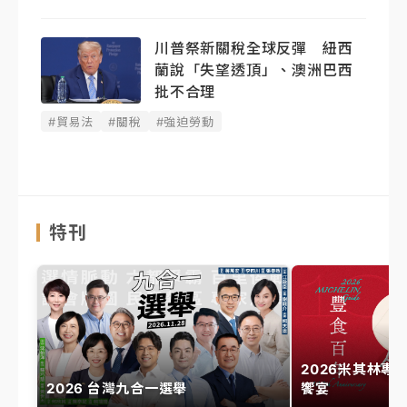
川普祭新關稅全球反彈 紐西
蘭說「失望透頂」、澳洲巴西
批不合理
#貿易法
#關稅
#強迫勞動
特刊
2026米其林專
2026 台灣九合一選舉
饗宴