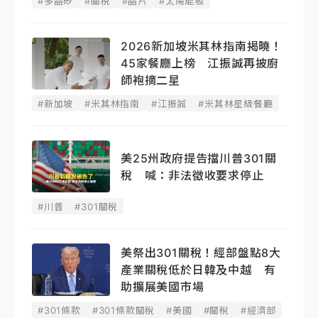
#多晶矽
#關稅
#晶片
#太陽能板
2026新加坡米其林指南揭曉！
45家餐廳上榜 江振誠再披廚
師袍摘二星
#新加坡
#米其林指南
#江振誠
#米其林星級餐廳
美25州政府提告擋川普301關
稅 喊：非法徵收要求停止
#川普
#301關稅
美祭出301關稅！經部盤點8大
產業關稅低於日韓及中越 有
助擴展美國市場
#301條款
#301條款關稅
#美國
#關稅
#經濟部