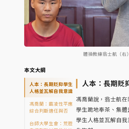
體操教練翁士航（右
本文大綱
人本：長期貶
人本：長期貶抑學生
人格並瓦解自我意識
馮喬蘭說，翁士航在
馮喬蘭：霸凌性平應
學生跪地奉茶、集體
綜合判斷適任與否
學生人格並瓦解自我
台師大學生會：荒腔