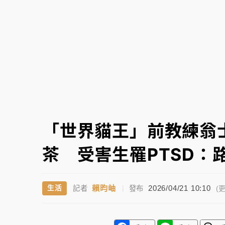
父親節泡湯了！中颱白海豚雨彈轟3天 「紅
「世界貓王」前教練翁
茶 受害生罹PTSD：
賴昀岫
2026/04/21 10:10
生活
記者
|
發布
(更