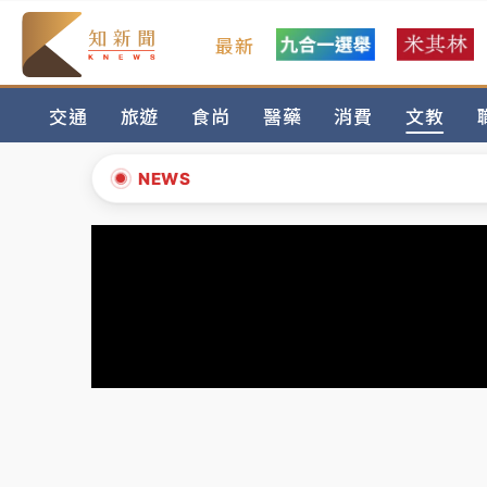
最新
台積電殺35元、台股跌近300點 被動元件
交通
旅遊
食尚
醫藥
消費
文教
中信慈善基金會想增加董事人數！辜仲諒向法
故宮《龍藏經》特展第2檔！今線上預約開賣
NEWS
台東農業處長涉圖利渡假村！東檢抗告成功 
▲
父親節泡湯了！中颱白海豚雨彈轟3天 「紅
▼
台積電殺35元、台股跌近300點 被動元件
中信慈善基金會想增加董事人數！辜仲諒向法
故宮《龍藏經》特展第2檔！今線上預約開賣
台東農業處長涉圖利渡假村！東檢抗告成功 