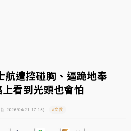
到發紫」降雨熱區曝
士航遭控碰胸、逼跪地奉
路上看到光頭也會怕
#文教
新 2026/04/21 17:15)