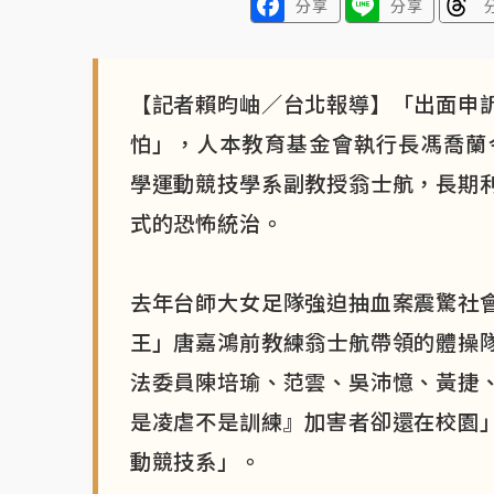
分享
分享
【記者賴昀岫／台北報導】「出面申
怕」，人本教育基金會執行長馮喬蘭
學運動競技學系副教授翁士航，長期
式的恐怖統治。
去年台師大女足隊強迫抽血案震驚社
王」唐嘉鴻前教練翁士航帶領的體操
法委員陳培瑜、范雲、吳沛憶、黃捷
是凌虐不是訓練』加害者卻還在校園
動競技系」。