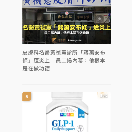
皮膚科名醫黃禎憲診所「蔣萬安布
條」遭炎上 員工揭內幕：他根本
是在做功德
財經