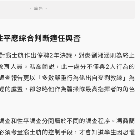
性平應綜合判斷適任與否
對翁士航作出停聘2年決議，對麥劉湘涵則為終止
教育人員。馮喬蘭說，此一處分不僅與2人行為的
調查報告更以「多數嚴重行為係出自麥劉教練」為
輕的處置，卻忽略他作為體操隊最高指揮者的角色
調查和性平調查分開屬於不同的調查程序。馮喬蘭
必須考量翁士航的控制手段，才會知道學生因恐懼