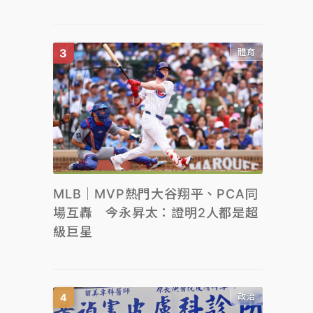
體育
MLB｜MVP熱門大谷翔平、PCA同
場互轟 今永昇太：證明2人都是超
級巨星
政治