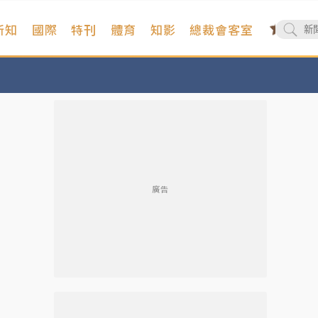
新知
國際
特刊
體育
知影
總裁會客室
廣告