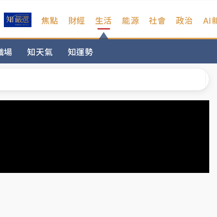
焦點
財經
生活
能源
社會
政治
AI
、低軌衛星及載板皆走弱
職場
知天氣
知運勢
院聲請遭駁 理由曝光
一度塞車 周六起展出延長至晚上7時
今重開羈押庭
到發紫」降雨熱區曝
、低軌衛星及載板皆走弱
院聲請遭駁 理由曝光
一度塞車 周六起展出延長至晚上7時
今重開羈押庭