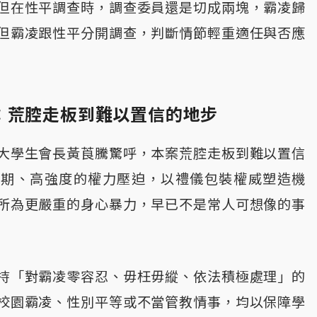
但在性平調查時，調查委員還是切成兩塊，霸凌歸
但霸凌跟性平分開調查，判斷情節輕重適任與否應
：荒腔走板到難以置信的地步
大學生會長黃莨騰驚呼，本案荒腔走板到難以置信
長期、高強度的權力壓迫，以禮儀包裝權威塑造機
所為更嚴重的身心暴力，早已不是常人可想像的事
持「對霸凌零容忍、毋枉毋縱、依法積極處理」的
校園霸凌、性別平等或不當管教情事，均以保障學