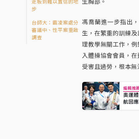
生胸部。
走板到難以置信的地
步
馮喬蘭進一步指出
台師大：霸凌案處分
審議中、性平案重啟
生，在繁重的訓練及
調查
理教學無關工作，例
入體操協會會員，在
受害且過勞，根本無
編輯推
奧運體
航回應