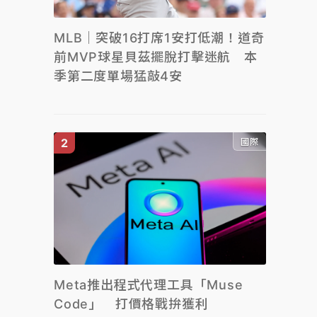
MLB｜突破16打席1安打低潮！道奇
前MVP球星貝茲擺脫打擊迷航 本
季第二度單場猛敲4安
國際
Meta推出程式代理工具「Muse
Code」 打價格戰拚獲利