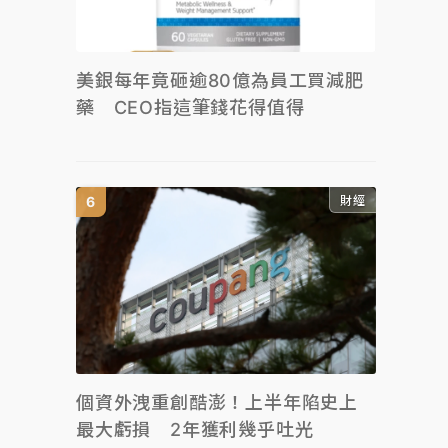
美銀每年竟砸逾80億為員工買減肥
藥 CEO指這筆錢花得值得
財經
個資外洩重創酷澎！上半年陷史上
最大虧損 2年獲利幾乎吐光