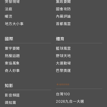
突發現場
黨政要聞
法庭
國會攻防
暖流
內幕評論
地方大小事
首都風雲
國際
體育
寰宇要聞
籃球風雲
熱搜話題
野球天地
東協萬象
大運動場
奇人妙事
巴黎奧運
知影
台灣100
影音頻道
2026九合一大選
鴿知窩