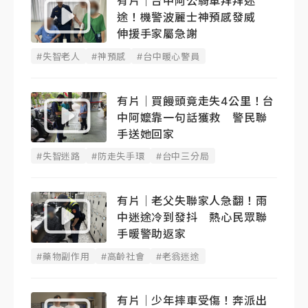
有片｜台中阿公騎車拜拜迷
途！機警波麗士神預感發威
伸援手家屬急謝
#失智老人
#神預感
#台中暖心警員
有片｜買饅頭竟走失4公里！台
中阿嬤靠一句話獲救 警民聯
手送她回家
#失智迷路
#防走失手環
#台中三分局
有片｜老父失聯家人急翻！雨
中迷途冷到發抖 熱心民眾聯
手暖警助返家
#藥物副作用
#高齡社會
#老翁迷途
有片｜少年摔車受傷！奔派出