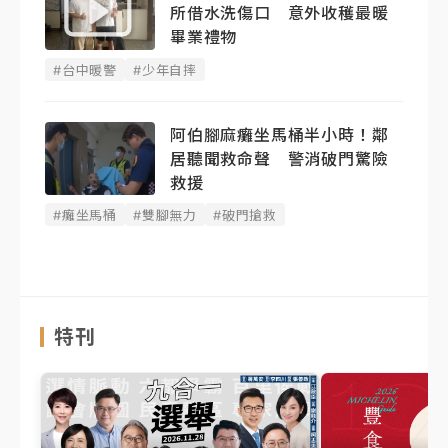
所借水洗傷口 意外收穫最暖
畢業禮物
#台中暖警
#少年自摔
阿伯腳麻癱坐馬桶半小時！鄰
居聽聞救命聲 警消破門驚險
救援
#癱坐馬桶
#雙腳無力
#破門搶救
特刊