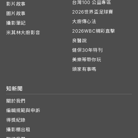
台灣100 公益專區
影片故事
2026世界盃足球賽
圖片故事
大廚傳心法
攝影筆記
2026WBC精彩直擊
米其林大廚影音
良醫說
健保30年特刊
美樂蒂帶你玩
頭家有事嗎
知新聞
關於我們
編輯規範與申訴
得獎紀錄
攝影棚出租