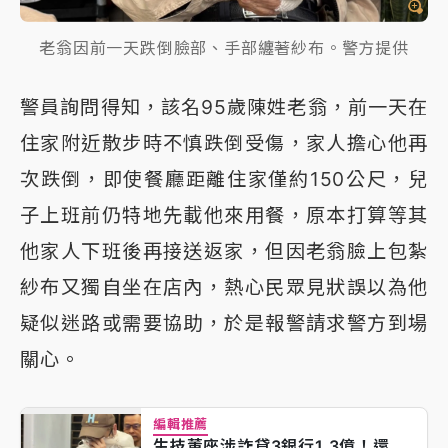
老翁因前一天跌倒臉部、手部纏著紗布。警方提供
警員詢問得知，該名95歲陳姓老翁，前一天在
住家附近散步時不慎跌倒受傷，家人擔心他再
次跌倒，即使餐廳距離住家僅約150公尺，兒
子上班前仍特地先載他來用餐，原本打算等其
他家人下班後再接送返家，但因老翁臉上包紮
紗布又獨自坐在店內，熱心民眾見狀誤以為他
疑似迷路或需要協助，於是報警請求警方到場
關心。
編輯推薦
生技董座涉詐貸3銀行1.3億！還