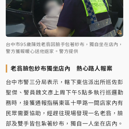
台中市95歲陳姓老翁因臉手包著紗布，獨自坐在店內，
警方獲報暖心送他返家。警方提供
老翁臉包紗布獨坐店內 熱心路人報案
台中市警三分局表示，轄下東信派出所巡佐彭
聖傑、警員魏文彥上周下午5點多執行巡邏勤
務時，接獲通報指稱東區十甲路一間店家內有
民眾需要協助，經趕往現場發現一名老翁，臉
部及雙手皆包紮著紗布，獨自一人坐在店內。