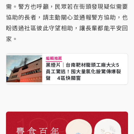
需。警方也呼籲，民眾若在街頭發現疑似需要
協助的長者，請主動關心並通報警方協助，也
盼透過社區彼此守望相助，讓長輩都能平安回
家。
編輯推薦
黑煙片｜台南靶材龍頭工廠大火5
員工驚逃！囤大量氯化銨驚傳爆裂
聲 4區快關窗