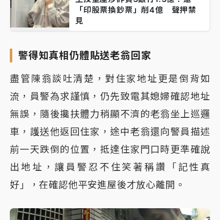
「印股票換鈔票」削4億 聲押禁
見
警得知真相仍體貼送老翁回家
盡管陳翁談吐清楚，對住家地址更是倒背如
流，員警為求謹慎，仍先致電其媳婦確認地址
無誤，隨後攙扶體力稍顯不濟的老翁坐上巡邏
車，護送他返回住家，途中老翁還向警員描述
前一天跌倒的位置，抵達住家門口時更準確說
出地址，讓員警忍不住笑著稱讚「記性真
好」，在確認他平安進屋後才放心離開。