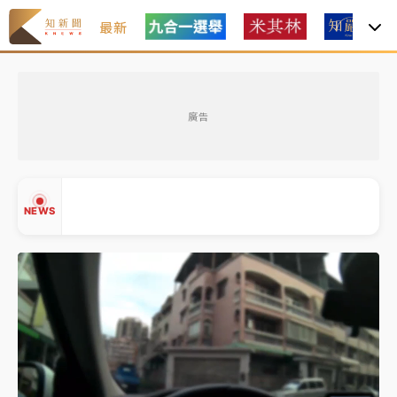
最新
女律師陳昱瑄詐慈濟10億！黃金158kg遭查扣畫面曝光
廣告
暑假過三周才推「E宿新北打卡趣」！抽獎程序複雜 觀
旅局回應了
中信慈善基金會想增加董事人數！辜仲諒向法院聲請遭
NEWS
駁 理由曝光
故宮《龍藏經》特展第2檔！今線上預約開賣一度塞車
周六起展出延長至晚上7時
台東農業處長涉圖利渡假村！東檢抗告成功 今重開羈
▲
押庭
▼
父親節泡湯了！中颱白海豚雨彈轟3天 「紅到發紫」降
雨熱區曝