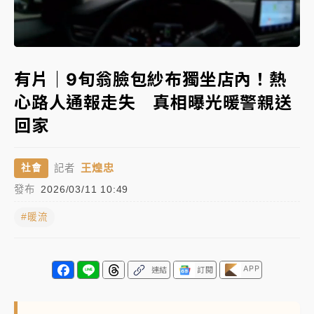
女律師陳昱瑄詐慈濟10億！黃金158kg遭查扣畫面曝光
Loaded
:
Unmute
92.40%
暑假過三周才推「E宿新北打卡趣」！抽獎程序複雜 觀
有片｜9旬翁臉包紗布獨坐店內！熱
旅局回應了
心路人通報走失 真相曝光暖警親送
中信慈善基金會想增加董事人數！辜仲諒向法院聲請遭
回家
駁 理由曝光
故宮《龍藏經》特展第2檔！今線上預約開賣一度塞車
王煌忠
社會
記者
周六起展出延長至晚上7時
發布
2026/03/11 10:49
台東農業處長涉圖利渡假村！東檢抗告成功 今重開羈
押庭
#暖流
父親節泡湯了！中颱白海豚雨彈轟3天 「紅到發紫」降
雨熱區曝
APP
連結
訂閱