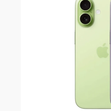
中颱白海豚環流掠北海！今明防劇烈降雨 東
周末精選｜
慈濟遭詐10億完整始末曝！律師
本周爆款短影音｜
柯文哲帶電子手鐶拄拐杖現
周末精選｜
跨境網購族注意！EZ Way若改
蔣萬安的建中同學！47歲法律學霸戰桃園 公