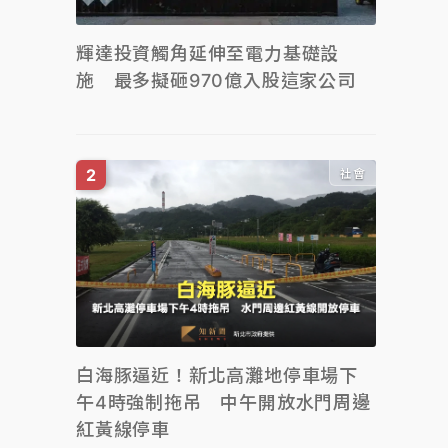
輝達投資觸角延伸至電力基礎設
施 最多擬砸970億入股這家公司
社會
白海豚逼近！新北高灘地停車場下
午4時強制拖吊 中午開放水門周邊
紅黃線停車