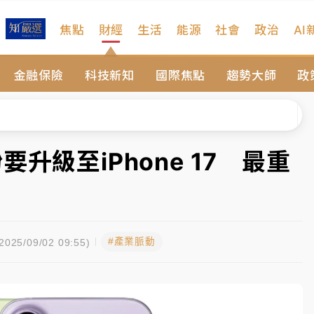
焦點
財經
生活
能源
社會
政治
AI
遠雄海洋買1送1
金融保險
科技新知
國際焦點
趨勢大師
政
拖吊 中午開放水門周邊紅黃線停車
部高溫飆38度
掮客大玩兩面手法 郭台銘、蔡英文成關鍵
升級至iPhone 17 最重
身／周玉蔻蔡玉真開撕爆料
由政府委任 預算難關如何解？
#產業脈動
開上任首要3件事
025/09/02 09:55)
遠雄海洋買1送1
拖吊 中午開放水門周邊紅黃線停車