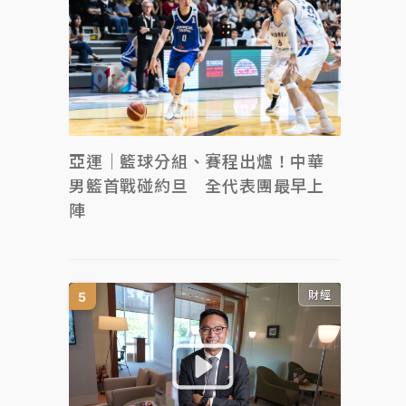
亞運｜籃球分組、賽程出爐！中華
男籃首戰碰約旦 全代表團最早上
陣
財經