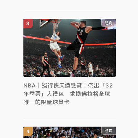
體育
NBA｜獨行俠天價懸賞！祭出「32
年季票」大禮包 求換佛拉格全球
唯一的限量球員卡
體育