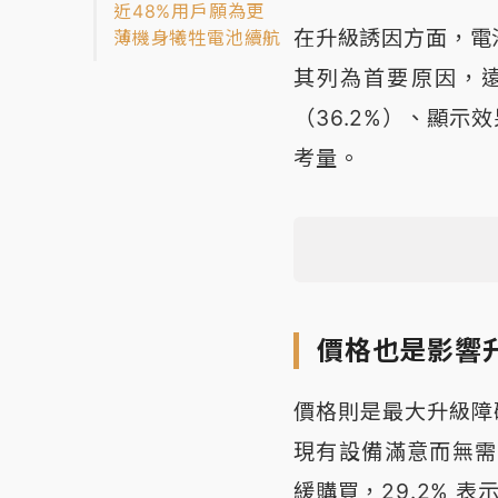
近48%用戶願為更
在升級誘因方面，電
薄機身犧牲電池續航
其列為首要原因，遠
（36.2%）、顯示效
考量。
價格也是影響
價格則是最大升級障礙
現有設備滿意而無需升
緩購買，29.2% 