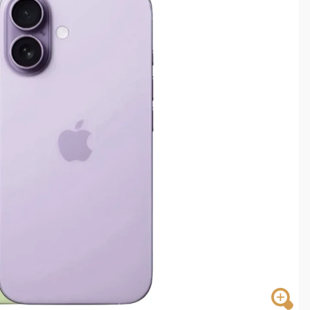
部高溫飆38度
掮客大玩兩面手法 郭台銘、蔡英文成關鍵
身／周玉蔻蔡玉真開撕爆料
由政府委任 預算難關如何解？
開上任首要3件事