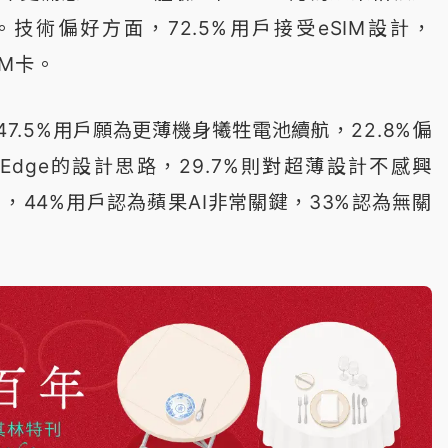
技術偏好方面，72.5%用戶接受eSIM設計，
IM卡。
7.5%用戶願為更薄機身犧牲電池續航，22.8%偏
25 Edge的設計思路，​​29.7%則對超薄設計不感興
中，44%用戶認為蘋果AI非常關鍵，33%認為無關