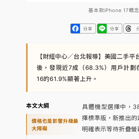
基本款iPhone 17概念圖
分享
分享
【財經中心／台北報導】美國二手平台Sel
後，發現近7成（68.3%）用戶計劃在i
16的61.9%顯著上升。
本文大綱
具體機型選擇中，38.1
擇標準版，新推出的超薄
價格也是影響升級最
大障礙
明確表示等待折疊螢幕i