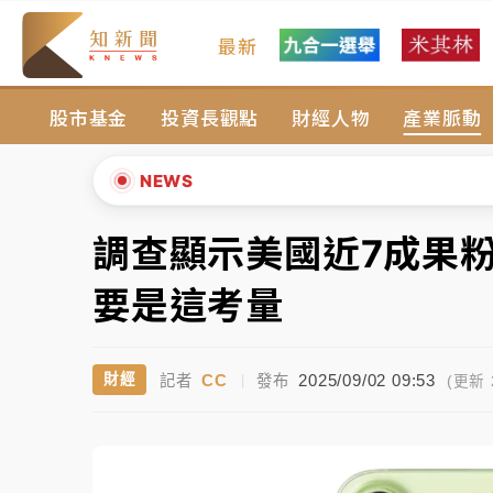
最新
父親節玩樂園！六福村今明2天「爸爸免費」 
股市基金
投資長觀點
財經人物
產業脈動
白海豚逼近！新北高灘地停車場下午4時強制
中颱白海豚環流掠北海！今明防劇烈降雨 東
NEWS
周末精選｜
慈濟遭詐10億完整始末曝！律師
調查顯示美國近7成果粉要
▲
本周爆款短影音｜
柯文哲帶電子手鐶拄拐杖現
▼
要是這考量
周末精選｜
跨境網購族注意！EZ Way若改
CC
2025/09/02 09:53
財經
記者
|
發布
蔣萬安的建中同學！47歲法律學霸戰桃園 公
(更新 2
父親節玩樂園！六福村今明2天「爸爸免費」 
白海豚逼近！新北高灘地停車場下午4時強制