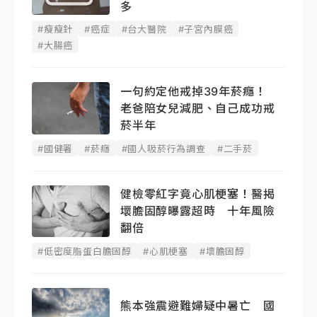
多
#瘦瘦針
#癌症
#台大醫院
#子宮內膜癌
#大腸癌
一句約定他戒掉39年菸癮！
老爸陪女兒減肥、自己成功戒
菸半年
#國健署
#菸癮
#國人吸菸行為調查
#二手菸
健檢零紅字竟心肌梗塞！醫揭
壞膽固醇曝露超時 十年風險
翻倍
#低密度脂蛋白膽固醇
#心肌梗塞
#壞膽固醇
熊本強震避難婦疑中暑亡 國