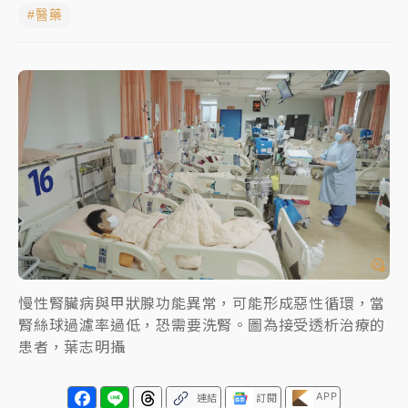
#醫藥
女律師陳昱瑄詐慈濟10億！黃金158kg遭查扣畫面曝光
暑假過三周才推「E宿新北打卡趣」！抽獎程序複雜 觀
旅局回應了
中信慈善基金會想增加董事人數！辜仲諒向法院聲請遭
駁 理由曝光
故宮《龍藏經》特展第2檔！今線上預約開賣一度塞車
周六起展出延長至晚上7時
台東農業處長涉圖利渡假村！東檢抗告成功 今重開羈
押庭
慢性腎臟病與甲狀腺功能異常，可能形成惡性循環，當
父親節泡湯了！中颱白海豚雨彈轟3天 「紅到發紫」降
腎絲球過濾率過低，恐需要洗腎。圖為接受透析治療的
雨熱區曝
患者，葉志明攝
APP
連結
訂閱