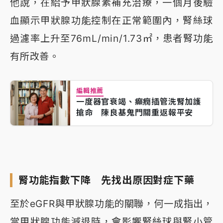
他說，在給予甲狀腺素補充治療，一個月後驗
血顯示甲狀腺功能控制在正常範圍內，腎絲球
過濾率上升至76mL/min/1.73㎡，患者腎功能
有所改善。
編輯推薦
一度器官衰竭、癲癇插管洗腎加護
搶命 陳良基鬼門關重返報平安
腎功能指數下降 先找出原因對症下藥
至於eGFR與甲狀腺功能的關聯，何一成指出，
當甲狀腺功能減退時，會影響腎絲球與腎小管