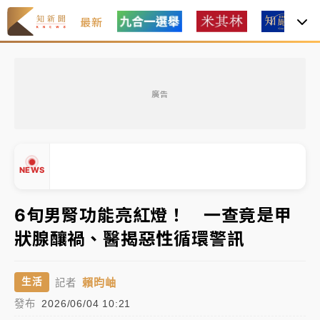
最新
女律師陳昱瑄詐慈濟10億！黃金158kg遭查扣畫面曝光
廣告
暑假過三周才推「E宿新北打卡趣」！抽獎程序複雜 觀
旅局回應了
中信慈善基金會想增加董事人數！辜仲諒向法院聲請遭
NEWS
駁 理由曝光
故宮《龍藏經》特展第2檔！今線上預約開賣一度塞車
6旬男腎功能亮紅燈！ 一查竟是甲
周六起展出延長至晚上7時
狀腺釀禍、醫揭惡性循環警訊
台東農業處長涉圖利渡假村！東檢抗告成功 今重開羈
▲
押庭
▼
賴昀岫
生活
記者
父親節泡湯了！中颱白海豚雨彈轟3天 「紅到發紫」降
發布
2026/06/04 10:21
雨熱區曝