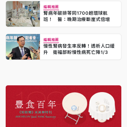
編輯推薦
腎病年碳排等同1700趟環球航
班！ 醫：晚期治療斷崖式倍增
編輯推薦
慢性腎病發生率反轉！透析人口緩
升 衛福部盼慢性病死亡降1/3