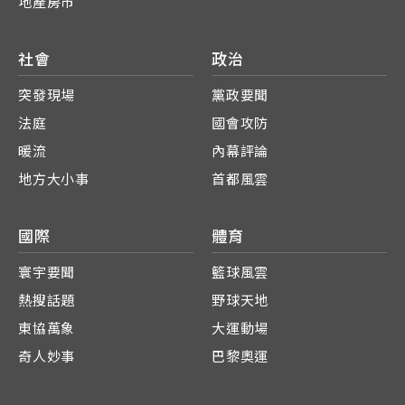
地產房市
社會
政治
突發現場
黨政要聞
法庭
國會攻防
暖流
內幕評論
地方大小事
首都風雲
國際
體育
寰宇要聞
籃球風雲
熱搜話題
野球天地
東協萬象
大運動場
奇人妙事
巴黎奧運