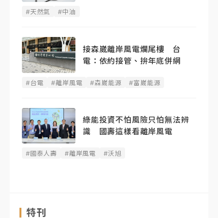
#天然氣
#中油
接森崴離岸風電爛尾樓 台
電：依約接管、拚年底併網
#台電
#離岸風電
#森崴能源
#富崴能源
綠能投資不怕風險只怕無法辨
識 國壽這樣看離岸風電
#國泰人壽
#離岸風電
#沃旭
特刊