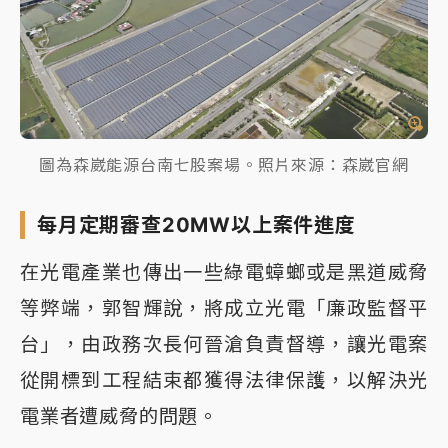
圖為森崴能源台南七股案場。照片來源：森崴官網
每月定期審查20MW以上案件進度
在光電產業也傳出一些綠電蟑螂或是黑道威脅
等弊端，郭智輝說，將成立光電「廉政監督平
台」，由政務次長何晉滄負責督導，讓光電案
從開標到工程結束都獲得法律保護，以解決光
電業者遭威脅的問題。