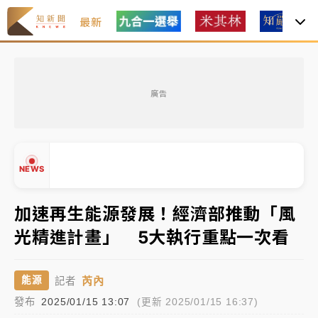
最新
女律師陳昱瑄詐慈濟10億！黃金158kg遭查扣畫面曝光
廣告
暑假過三周才推「E宿新北打卡趣」！抽獎程序複雜 觀
旅局回應了
中信慈善基金會想增加董事人數！辜仲諒向法院聲請遭
NEWS
駁 理由曝光
故宮《龍藏經》特展第2檔！今線上預約開賣一度塞車
加速再生能源發展！經濟部推動「風
周六起展出延長至晚上7時
光精進計畫」 5大執行重點一次看
台東農業處長涉圖利渡假村！東檢抗告成功 今重開羈
▲
押庭
▼
芮內
能源
記者
父親節泡湯了！中颱白海豚雨彈轟3天 「紅到發紫」降
發布
2025/01/15 13:07
(更新 2025/01/15 16:37)
雨熱區曝