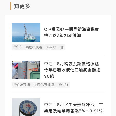
知更多
CIP曝渢妙一期最新海事進度
拚2027年如期併網
#CIP
#離岸風電
#渢妙一期
中油：8月桶裝瓦斯價格凍漲
今年已吸收液化石油氣金額逾
90億
#桶裝瓦斯
#液化石油氣
#中油
中油：8月民生天然氣凍漲 工
業用及電業用各漲5%、9.91%