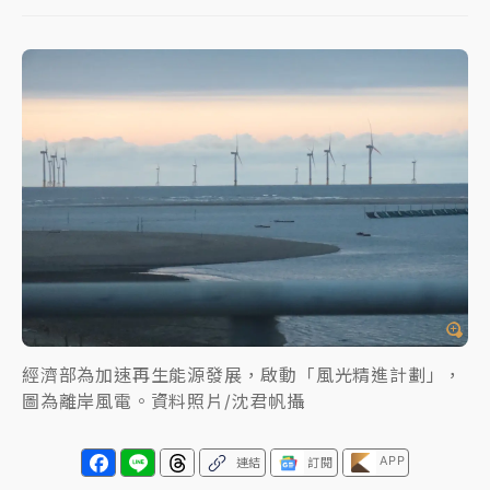
女律師陳昱瑄詐慈濟10億！黃金158kg遭查扣畫面曝光
暑假過三周才推「E宿新北打卡趣」！抽獎程序複雜 觀
旅局回應了
中信慈善基金會想增加董事人數！辜仲諒向法院聲請遭
駁 理由曝光
故宮《龍藏經》特展第2檔！今線上預約開賣一度塞車
周六起展出延長至晚上7時
台東農業處長涉圖利渡假村！東檢抗告成功 今重開羈
押庭
經濟部為加速再生能源發展，啟動「風光精進計劃」，
父親節泡湯了！中颱白海豚雨彈轟3天 「紅到發紫」降
圖為離岸風電。資料照片/沈君帆攝
雨熱區曝
APP
連結
訂閱