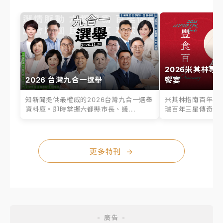
2026米其林專
2026 台灣九合一選舉
饗宴
知新聞提供最權威的2026台灣九合一選舉
米其林指南百年之
資料庫。即時掌握六都縣市長、議...
瑞百年三星傳奇、台
更多特刊
→