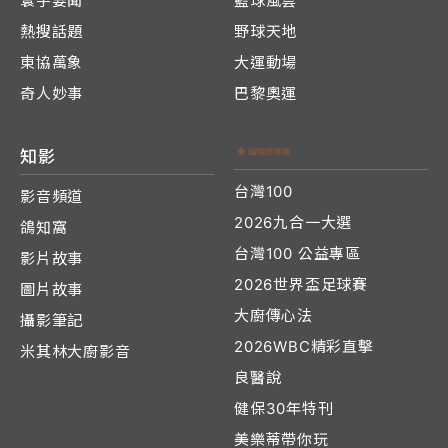
寰宇要聞
籃球風雲
熱搜話題
野球天地
東協萬象
大運動場
奇人妙事
巴黎奧運
知影
台灣100
影音頻道
2026九合一大選
鴿知窩
台灣100 公益專區
影片故事
2026世界盃足球賽
圖片故事
大廚傳心法
攝影筆記
2026WBC精彩直擊
米其林大廚影音
良醫說
健保30年特刊
美樂蒂帶你玩