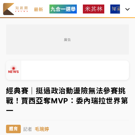
最新
日職｜
林安可狀態正好卻因左膝疼痛下二軍 日媒感嘆
「好事多磨」
廣告
韓股最壞時期已過？大摩估去槓桿完成逾半 波動率降
至2個月低
「白海豚」雨炸新北！通報109件災情 侯友宜揭這類災
NEWS
損最多
白海豚挾豪雨狂炸新北！時雨量破百毫米 水塔、雨棚
經典賽｜挺過政治動盪險無法參賽挑
砸落毀車
戰！賈西亞奪MVP：委內瑞拉世界第
最好玩的父親節！「爸氣集合」出發工程冒險島 邀社
▲
一
福孩童齊暢玩
▼
強風長浪襲馬祖！「白海豚」逼近劃設警戒區 違規戲
毛琬婷
體育
記者
水觀浪恐重罰失血