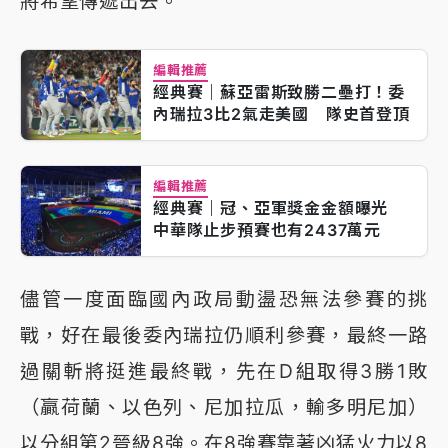
將希望傳遞出去。
編輯推薦
經典賽｜蘇亞雷斯致勝二壘打！委
內瑞拉3比2氣走美國 隊史首登頂
編輯推薦
經典賽｜冠、亞軍獎金金額曝光
中華隊止步預賽也有2437萬元
儘管一度面臨國內政局動盪恐無法參賽的挑
戰，好在最後委內瑞拉仍順利參賽，最終一路
過關斬將挺進最終戰，先在D組取得3勝1敗
（贏荷蘭、以色列、尼加拉瓜，輸多明尼加）
以分組第2晉級8強。在8強賽靠著凶猛火力以8