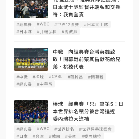
日本武士隊監督井端弘和交兵
符：我負全責
#WBC
#經典賽
#世界12強賽
#日本武士隊
#日本隊
#井端弘和
#總教練
中職｜向經典賽台灣英雄致
敬！開幕戰前蔡其昌獻花給兄
弟、桃猿代表
#CPBL
#中職
#棒球
#蔡其昌
#開幕戰
#經典賽
#中華隊
棒球｜經典賽「只」拿第5！日
本世界排名積分被台灣追近
委內瑞拉大進補
#WBC
#經典賽
#世界排名
#世界棒壘球總會
#日本
#台灣
#韓國
#美國
#委內瑞拉