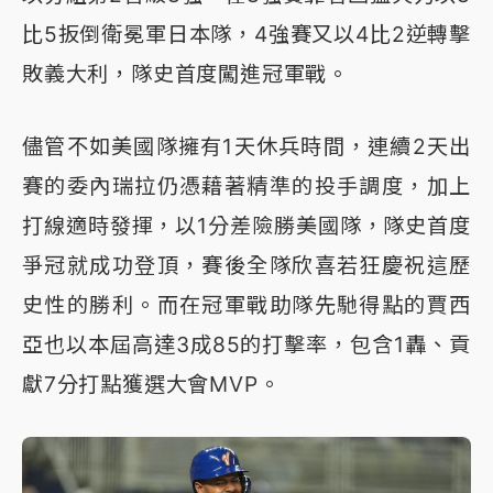
比5扳倒衛冕軍日本隊，4強賽又以4比2逆轉擊
敗義大利，隊史首度闖進冠軍戰。
儘管不如美國隊擁有1天休兵時間，連續2天出
賽的委內瑞拉仍憑藉著精準的投手調度，加上
打線適時發揮，以1分差險勝美國隊，隊史首度
爭冠就成功登頂，賽後全隊欣喜若狂慶祝這歷
史性的勝利。而在冠軍戰助隊先馳得點的賈西
亞也以本屆高達3成85的打擊率，包含1轟、貢
獻7分打點獲選大會MVP。