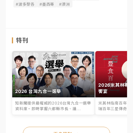
#波多黎各
#墨西哥
#澳洲
特刊
2026米其林專
2026 台灣九合一選舉
饗宴
知新聞提供最權威的2026台灣九合一選舉
米其林指南百年之
資料庫。即時掌握六都縣市長、議...
瑞百年三星傳奇、台