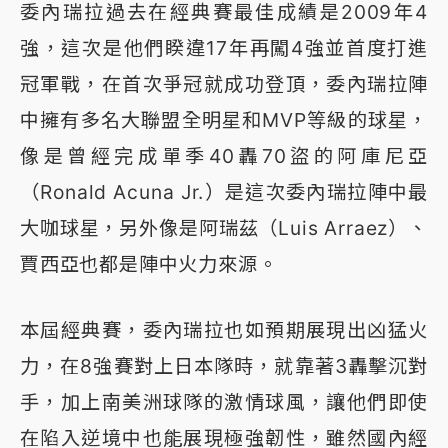
委內瑞拉過去在經典賽最佳成績是2009年4
強，這次是他們睽違17年再闖4強並首度打進
冠軍戰，在首次爭冠就成功登頂，委內瑞拉陣
中擁有多名大聯盟全明星和MVP等級的球星，
像是曾經完成單季40轟70盜的阿庫尼亞
（Ronald Acuna Jr.）是這次委內瑞拉陣中最
大咖球星，另外像是阿瑞茲（Luis Arraez）、
賈西亞也都是陣中火力來源。
本屆經典賽，委內瑞拉也如預期展現出凶猛火
力，在8強賽對上日本隊時，就靠著3轟擊沉對
手，加上南美洲球隊的激情球風，讓他們即使
在陷入逆境中也能展現極強韌性，雖然國內經