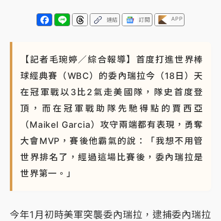
白海豚瘦身！中部以北防劇烈降水 本周天氣展望「多
APP
連結
訂閱
雨不穩定」
【記者毛琬婷／綜合報導】首度打進世界棒
球經典賽（WBC）的委內瑞拉今（18日）天
在冠軍戰以3比2氣走美國隊，隊史首度登
頂，而在冠軍戰助隊先馳得點的賈西亞
（Maikel Garcia）攻守兩端都有表現，勇奪
大會MVP，賽後他霸氣的說：「我想不用管
世界排名了，經過這場比賽後，委內瑞拉是
世界第一。」
今年1月初時美軍突襲委內瑞拉，逮捕委內瑞拉