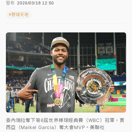
發布
2026/03/18 12:50
白海豚瘦身！中部以北防劇烈降水 本周天氣展望「多
#野球天地
雨不穩定」
日職｜
林安可狀態正好卻因左膝疼痛下二軍 日媒感嘆
「好事多磨」
韓股最壞時期已過？大摩估去槓桿完成逾半 波動率降
至2個月低
「白海豚」雨炸新北！通報109件災情 侯友宜揭這類災
損最多
白海豚挾豪雨狂炸新北！時雨量破百毫米 水塔、雨棚
砸落毀車
最好玩的父親節！「爸氣集合」出發工程冒險島 邀社
福孩童齊暢玩
委內瑞拉奪下第6屆世界棒球經典賽（WBC）冠軍，賈
強風長浪襲馬祖！「白海豚」逼近劃設警戒區 違規戲
西亞（Maikel Garcia）奪大會MVP。美聯社
水觀浪恐重罰失血