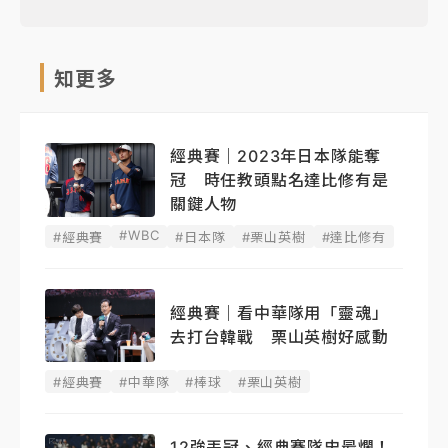
知更多
經典賽｜2023年日本隊能奪
冠 時任教頭點名達比修有是
關鍵人物
#WBC
#經典賽
#日本隊
#栗山英樹
#達比修有
經典賽｜看中華隊用「靈魂」
去打台韓戰 栗山英樹好感動
#經典賽
#中華隊
#棒球
#栗山英樹
12強丟冠、經典賽隊史最爛！