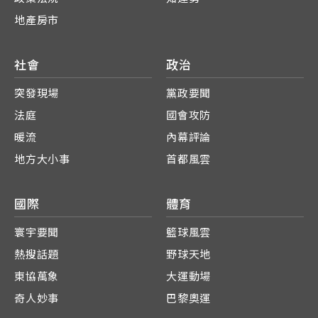
地產房市
社會
政治
突發現場
黨政要聞
法庭
國會攻防
暖流
內幕評論
地方大小事
首都風雲
國際
體育
寰宇要聞
籃球風雲
熱搜話題
野球天地
東協萬象
大運動場
奇人妙事
巴黎奧運