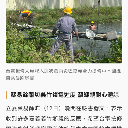
台電搶修人員深入這次豪雨災區嘉義全力搶修中。翻攝
自蔡易餘臉書
蔡易餘關切義竹復電進度 籲鄉親耐心體諒
立委蔡易餘昨（12日）晚間在臉書發文，表示
收到許多嘉義義竹鄉親的反應，希望台電搶修