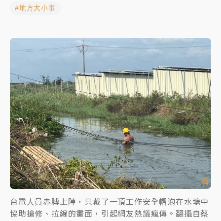
#地方大小事
女律師陳昱瑄詐慈濟10億！黃金158kg遭查扣畫面曝光
暑假過三周才推「E宿新北打卡趣」！抽獎程序複雜 觀
旅局回應了
中信慈善基金會想增加董事人數！辜仲諒向法院聲請遭
駁 理由曝光
故宮《龍藏經》特展第2檔！今線上預約開賣一度塞車
周六起展出延長至晚上7時
台東農業處長涉圖利渡假村！東檢抗告成功 今重開羈
押庭
父親節泡湯了！中颱白海豚雨彈轟3天 「紅到發紫」降
雨熱區曝
台電人員赤膊上陣，只戴了一頂工作安全帽泡在水塘中
協助搶修、拉線的畫面，引起網友熱議瘋傳。翻攝自蔡