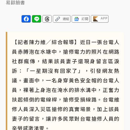
易餘臉書
APP
連結
訂閱
【記者陳力維／綜合報導】近日一張台電人
員赤膊泡在水塘中，搶修電力的照片在網路
社群瘋傳，結果該員妻子還現身留言區淚
訴：「一星期沒有回家了」，引發網友熱
議。畫面中，一名身穿黃色安全帽的台電人
員，裸著上身泡在淹水的排水溝中，正奮力
扶起傾倒的電線桿，搶修受損線路。台電維
修人員深入災區搶修的真實場景，加上該員
妻子的留言，讓許多民眾對台電搶修人員的
辛勞感激涕零。