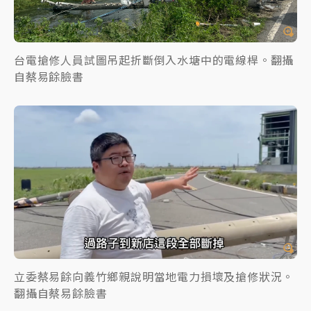
台電搶修人員試圖吊起折斷倒入水塘中的電線桿。翻攝
自蔡易餘臉書
立委蔡易餘向義竹鄉親說明當地電力損壞及搶修狀況。
翻攝自蔡易餘臉書