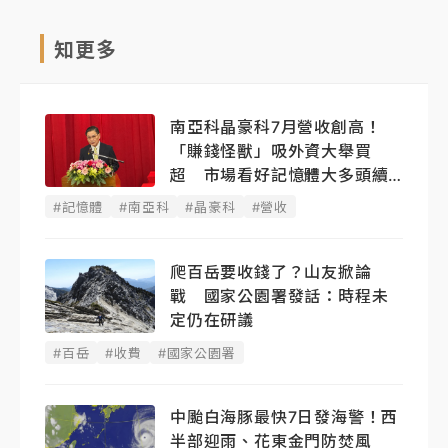
知更多
南亞科晶豪科7月營收創高！
「賺錢怪獸」吸外資大舉買
超 市場看好記憶體大多頭續
燒
#記憶體
#南亞科
#晶豪科
#營收
爬百岳要收錢了？山友掀論
戰 國家公園署發話：時程未
定仍在研議
#百岳
#收費
#國家公園署
中颱白海豚最快7日發海警！西
半部迎雨、花東金門防焚風