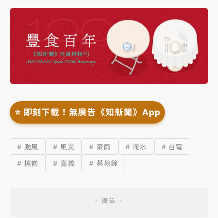
⭐️ 即刻下載！無廣告《知新聞》App
# 颱風
# 風災
# 豪雨
# 淹水
# 台電
# 搶修
# 嘉義
# 蔡易餘