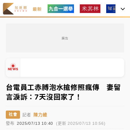
最新
女律師陳昱瑄詐慈濟10億！黃金158kg遭查扣畫面曝光
廣告
暑假過三周才推「E宿新北打卡趣」！抽獎程序複雜 觀
旅局回應了
中信慈善基金會想增加董事人數！辜仲諒向法院聲請遭
NEWS
駁 理由曝光
故宮《龍藏經》特展第2檔！今線上預約開賣一度塞車
台電員工赤膊泡水搶修照瘋傳 妻留
周六起展出延長至晚上7時
言淚訴：7天沒回家了！
台東農業處長涉圖利渡假村！東檢抗告成功 今重開羈
▲
押庭
▼
陳力維
社會
記者
父親節泡湯了！中颱白海豚雨彈轟3天 「紅到發紫」降
發布
2025/07/13 10:40
(更新 2025/07/13 10:56)
雨熱區曝