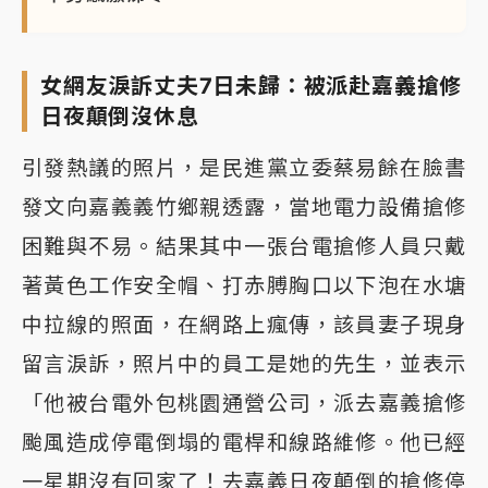
女網友淚訴丈夫7日未歸：被派赴嘉義搶修
日夜顛倒沒休息
引發熱議的照片，是民進黨立委蔡易餘在臉書
發文向嘉義義竹鄉親透露，當地電力設備搶修
困難與不易。結果其中一張台電搶修人員只戴
著黃色工作安全帽、打赤膊胸口以下泡在水塘
中拉線的照面，在網路上瘋傳，該員妻子現身
留言淚訴，照片中的員工是她的先生，並表示
「他被台電外包桃園通營公司，派去嘉義搶修
颱風造成停電倒塌的電桿和線路維修。他已經
一星期沒有回家了！去嘉義日夜顛倒的搶修停