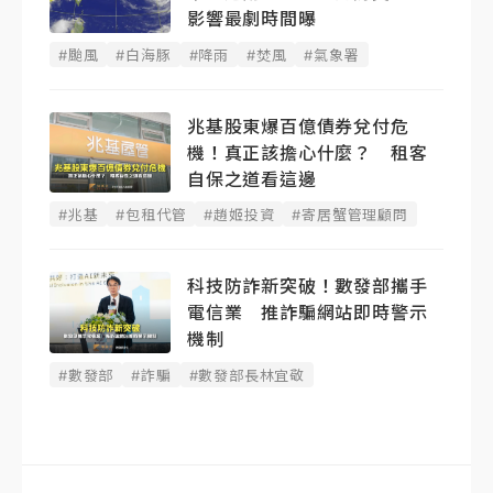
影響最劇時間曝
#颱風
#白海豚
#降雨
#焚風
#氣象署
兆基股東爆百億債券兌付危
機！真正該擔心什麼？ 租客
自保之道看這邊
#兆基
#包租代管
#趙姬投資
#寄居蟹管理顧問
科技防詐新突破！數發部攜手
電信業 推詐騙網站即時警示
機制
#數發部
#詐騙
#數發部長林宜敬