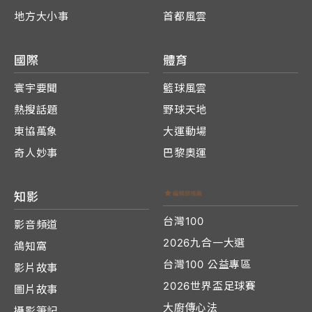
地方大小事
首都風雲
國際
體育
寰宇要聞
籃球風雲
熱搜話題
野球天地
東協萬象
大運動場
奇人妙事
巴黎奧運
知影
台灣100
影音頻道
2026九合一大選
鴿知窩
台灣100 公益專區
影片故事
2026世界盃足球賽
圖片故事
大廚傳心法
攝影筆記