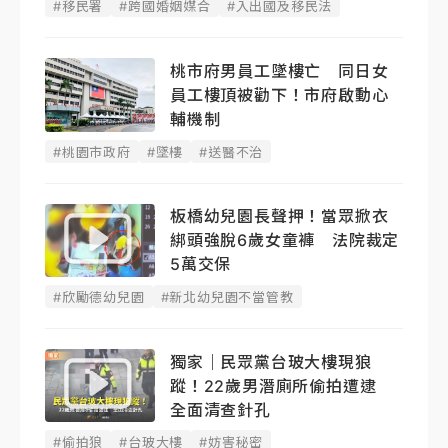
#移民署
#跨國婚姻媒合
#入出國及移民法
桃市府男員工墜樓亡 同日女
員工樓頂被勸下！市府啟動心
輔機制
#桃園市政府
#墜樓
#送醫不治
板橋幼兒園長聲押！當眾掀衣
綁頭強脫6歲女童褲 法院裁定
5萬交保
#欣勵德幼兒園
#新北幼兒園不當管教
獨家｜民眾黨台玻大樓現狼
蹤！22歲男潛廁所偷拍遭逮
全面清查針孔
#偷拍狼
#台玻大樓
#妨害秘密