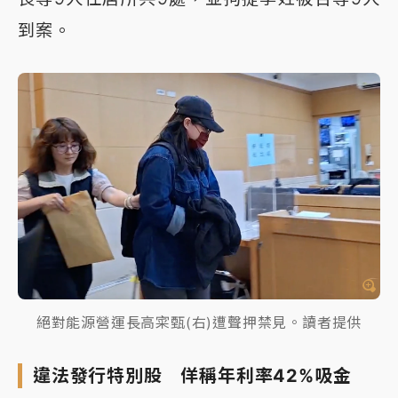
到案。
絕對能源營運長高寀甄(右)遭聲押禁見。讀者提供
違法發行特別股 佯稱年利率42%吸金