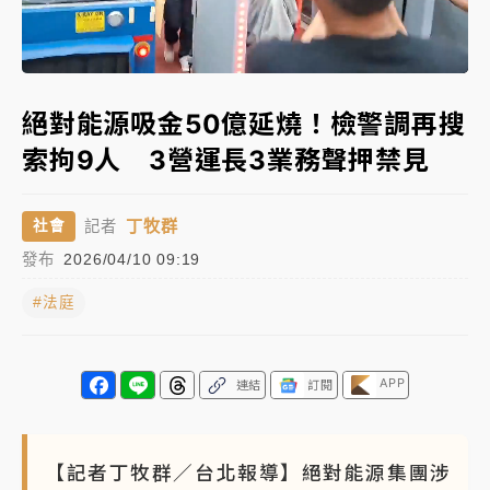
中颱白海豚進逼！台北喜來登圍籬傾倒砸傷人 民權西
Loaded
:
路鷹架倒塌壓2車
Unmute
100.00%
有片｜
白海豚暴風圈逼近！新北淡水赫見龍捲風 榕樹
絕對能源吸金50億延燒！檢警調再搜
連根拔起
索拘9人 3營運長3業務聲押禁見
中颱白海豚風雨來了！中部以北防豪雨 今晚、明天影
響最劇烈
丁牧群
社會
記者
白海豚逼近！北市水門只出不進 未移置車輛最高罰
發布
2026/04/10 09:19
4800＋拖吊費
#法庭
APP
連結
訂閱
【記者丁牧群／台北報導】絕對能源集團涉