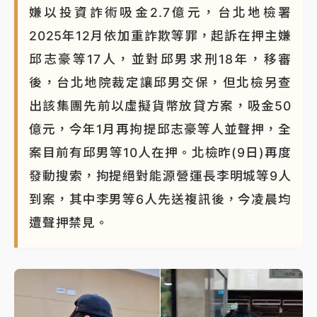
嫌以投資詐術吸金2.7億元，台北地檢署
2025年12月依加重詐欺等罪，起訴在押主嫌
邱志豪等17人，並對邱男求刑18年，移審
後，台北地院裁定讓邱男交保，但北檢另查
出該集團先前以虛擬貨幣放貸方案，吸金50
億元，今年1月再拘提邱志豪等人並聲押，全
案目前有邱男等10人在押。北檢昨(9日)再度
發動搜索，拘提絕對能源營運長李明城等9人
到案，其中李男等6人先送複訊後，今凌晨均
遭聲押禁見。