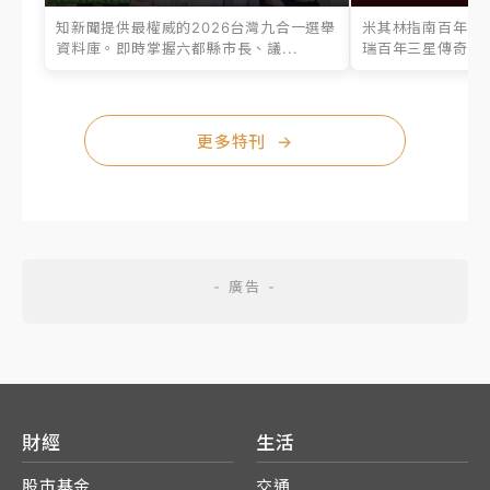
知新聞提供最權威的2026台灣九合一選舉
米其林指南百年之
資料庫。即時掌握六都縣市長、議...
瑞百年三星傳奇、台
更多特刊
→
財經
生活
股市基金
交通