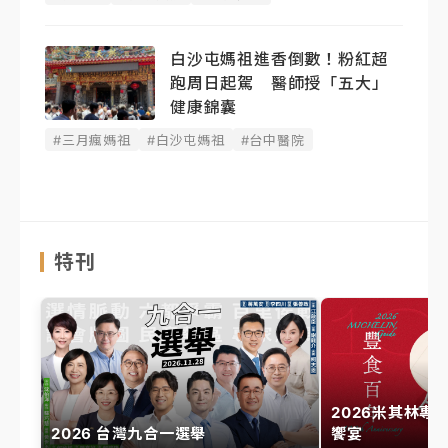
白沙屯媽祖進香倒數！粉紅超
跑周日起駕 醫師授「五大」
健康錦囊
#三月瘋媽祖
#白沙屯媽祖
#台中醫院
特刊
2026米其林專
2026 台灣九合一選舉
饗宴