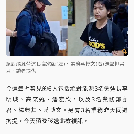
絕對能源營運長高寀甄(左)、業務蔣博文(右)遭聲押禁
見。讀者提供
今遭聲押禁見的6人包括絕對能源3名營運長李
明城、高寀甄、潘宏欣，以及3名業務鄭亦
君、楊典其、蔣博文。另有3名業務昨天同遭
拘提，今天稍晚移送北檢複訊。