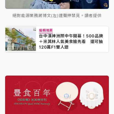
絕對能源業務蔣博文(左)遭聲押禁見。讀者提供
編輯推薦
台中漢神洲際中午開幕！500品牌
＋米其林人氣美食搶先看 還可抽
120萬F1雙人遊