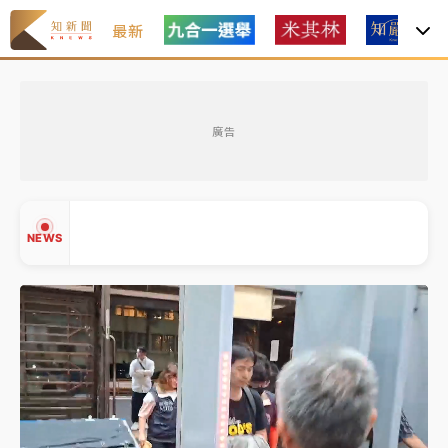
最新
油價持續凍漲！ 中油宣布下周一汽柴油價格維持不變
廣告
中颱白海豚進逼！台北喜來登圍籬傾倒砸傷人 民權西
路鷹架倒塌壓2車
有片｜
白海豚暴風圈逼近！新北淡水赫見龍捲風 榕樹
NEWS
連根拔起
中颱白海豚風雨來了！中部以北防豪雨 今晚、明天影
響最劇烈
白海豚逼近！北市水門只出不進 未移置車輛最高罰
▲
4800＋拖吊費
▼
油價持續凍漲！ 中油宣布下周一汽柴油價格維持不變