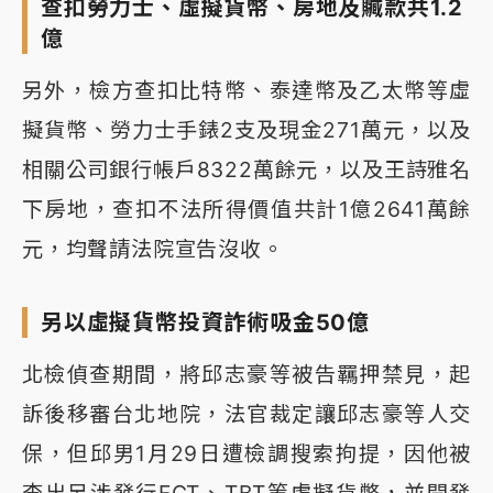
查扣勞力士、虛擬貨幣、房地及贓款共1.2
億
另外，檢方查扣比特幣、泰達幣及乙太幣等虛
擬貨幣、勞力士手錶2支及現金271萬元，以及
相關公司銀行帳戶8322萬餘元，以及王詩雅名
下房地，查扣不法所得價值共計1億2641萬餘
元，均聲請法院宣告沒收。
另以虛擬貨幣投資詐術吸金50億
北檢偵查期間，將邱志豪等被告羈押禁見，起
訴後移審台北地院，法官裁定讓邱志豪等人交
保，但邱男1月29日遭檢調搜索拘提，因他被