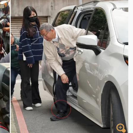
一度塞車 周六起展出延長至晚上7時
今重開羈押庭
到發紫」降雨熱區曝