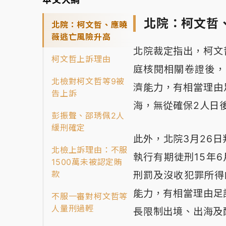
北院：柯文哲
北院：柯文哲、應曉
薇逃亡風險升高
北院裁定指出，柯文
柯文哲上訴理由
庭核閱相關卷證後，
北檢對柯文哲等9被
濟能力，有相當理由
告上訴
海，無從確保2人日
彭振聲、邵琇佩2人
緩刑確定
此外，北院3月26
北檢上訴理由：不服
執行有期徒刑15年
1500萬未被認定賄
款
刑罰及沒收犯罪所得
能力，有相當理由足
不服一審對柯文哲等
人量刑過輕
長限制出境、出海及