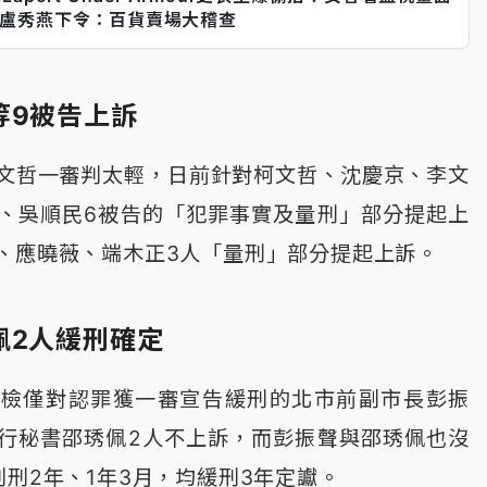
盧秀燕下令：百貨賣場大稽查
等9被告上訴
文哲一審判太輕，日前針對柯文哲、沈慶京、李文
、吳順民6被告的「犯罪事實及量刑」部分提起上
、應曉薇、端木正3人「量刑」部分提起上訴。
佩2人緩刑確定
北檢僅對認罪獲一審宣告緩刑的北市前副市長彭振
行秘書邵琇佩2人不上訴，而彭振聲與邵琇佩也沒
刑2年、1年3月，均緩刑3年定讞。