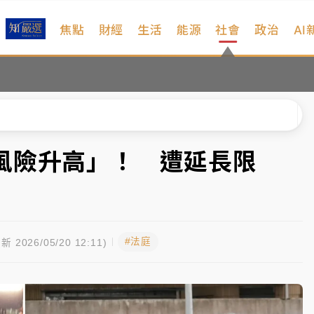
焦點
財經
生活
能源
社會
政治
AI
扣畫面曝光
序複雜 觀旅局回應了
院聲請遭駁 理由曝光
一度塞車 周六起展出延長至晚上7時
風險升高」！ 遭延長限
今重開羈押庭
到發紫」降雨熱區曝
#法庭
扣畫面曝光
新 2026/05/20 12:11)
序複雜 觀旅局回應了
院聲請遭駁 理由曝光