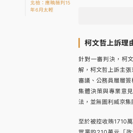
北檢：應曉薇判15
年6月太輕
柯文哲上訴理
針對一審判決，柯
解，柯文哲上訴主張
審議、公務員層層簽
集體決策與專業意
法，並無圖利威京集
至於被控收賄171
眾黨的210萬元「