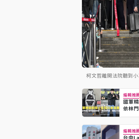
柯文哲離開法院聽到小
編輯推
國軍精
依林門
編輯推
台中La