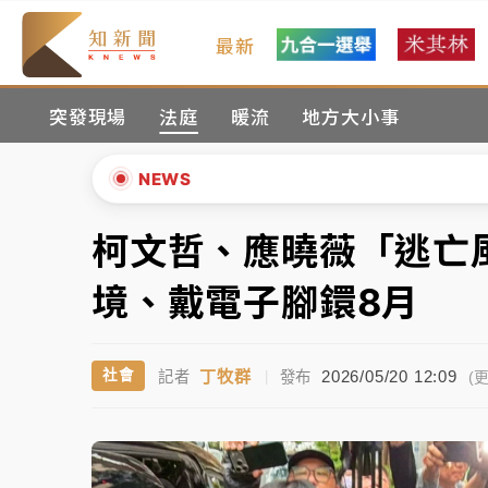
最新
女律師陳昱瑄詐慈濟10億！黃金158kg遭查
突發現場
法庭
暖流
地方大小事
暑假過三周才推「E宿新北打卡趣」！抽獎程
中信慈善基金會想增加董事人數！辜仲諒向法
NEWS
故宮《龍藏經》特展第2檔！今線上預約開賣
柯文哲、應曉薇「逃亡
▲
台東農業處長涉圖利渡假村！東檢抗告成功 
▼
境、戴電子腳鐶8月
父親節泡湯了！中颱白海豚雨彈轟3天 「紅
丁牧群
2026/05/20 12:09
社會
記者
|
發布
女律師陳昱瑄詐慈濟10億！黃金158kg遭查
(更
暑假過三周才推「E宿新北打卡趣」！抽獎程
中信慈善基金會想增加董事人數！辜仲諒向法