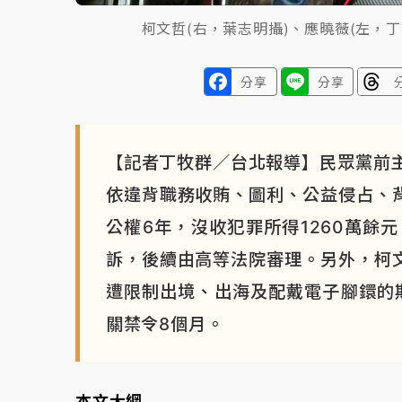
柯文哲(右，葉志明攝)、應曉薇(左，
分享
分享
【記者丁牧群／台北報導】民眾黨前主
依違背職務收賄、圖利、公益侵占、背
公權6年，沒收犯罪所得1260萬餘
訴，後續由高等法院審理。另外，柯文
遭限制出境、出海及配戴電子腳鐶的期
關禁令8個月。
本文大綱