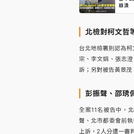
崩潰 
北檢對柯文哲
台北地檢署則認為柯
宗、李文娟、張志澄
訴；另對被告黃景茂
彭振聲、邵琇
全案11名被告中，
聲、北市都委會前執
上訴，2人分遭一審判