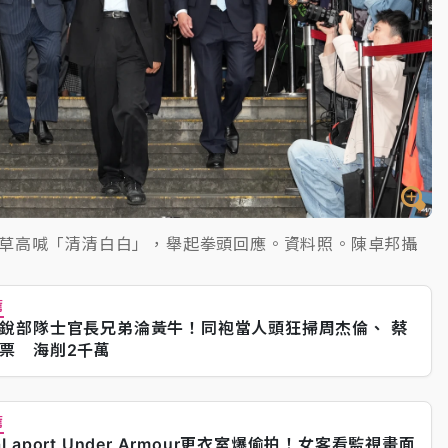
草高喊「清清白白」，舉起拳頭回應。資料照。陳卓邦攝
薦
銳部隊士官長兄弟淪黃牛！同袍當人頭狂掃周杰倫、 蔡
票 海削2千萬
薦
Laport Under Armour更衣室爆偷拍！女客看監視畫面