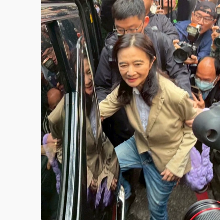
故宮《龍藏經》特展第2檔！今線上預約開賣
台東農業處長涉圖利渡假村！東檢抗告成功 
父親節泡湯了！中颱白海豚雨彈轟3天 「紅