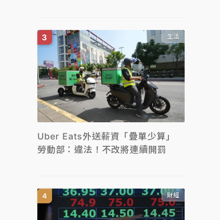
生活
Uber Eats外送薪資「疊單少算」
勞動部：違法！不改將連續開罰
財經