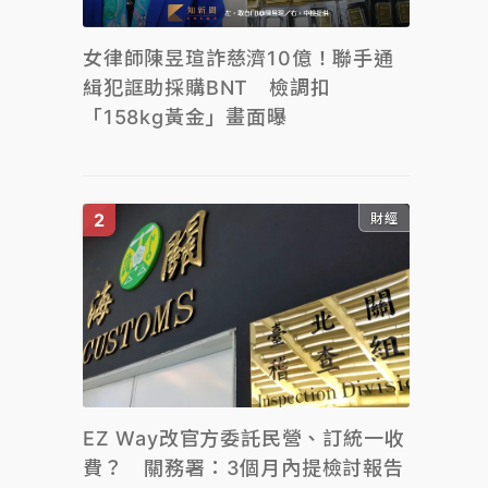
女律師陳昱瑄詐慈濟10億！聯手通
緝犯誆助採購BNT 檢調扣
「158kg黃金」畫面曝
財經
EZ Way改官方委託民營、訂統一收
費？ 關務署：3個月內提檢討報告