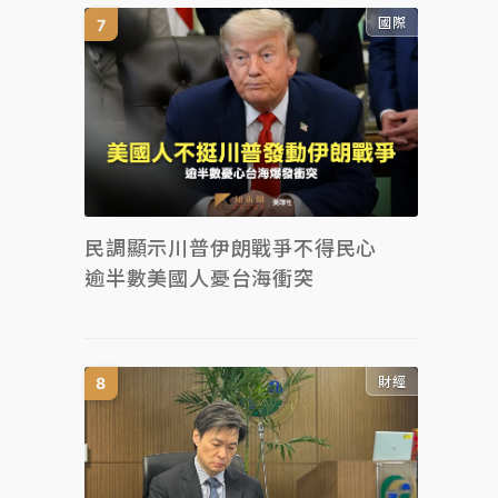
國際
民調顯示川普伊朗戰爭不得民心
逾半數美國人憂台海衝突
財經