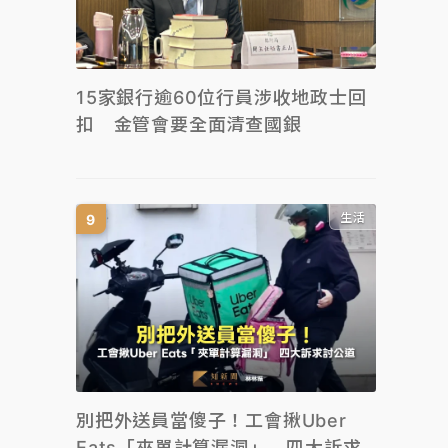
15家銀行逾60位行員涉收地政士回
扣 金管會要全面清查國銀
生活
別把外送員當傻子！工會揪Uber
Eats「夾單計算漏洞」 四大訴求