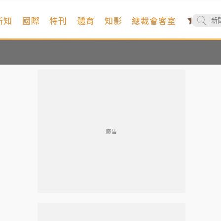
新知
國際
特刊
體育
知影
總裁會客室
廣告