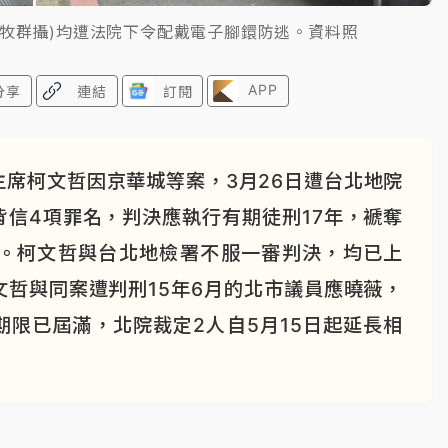
丁牧群攝)均遭法院下令配戴電子腳鐶防逃。資料照
APP
分享
連結
訂閱
席柯文哲因京華城等案，3月26日遭台北地院
信4項罪名，判決應執行有期徒刑17年，褫奪
元。柯文哲與台北地檢署不服一審判決，均已上
哲與同案遭判刑15年6月的北市議員應曉薇，
限已屆滿，北院裁定2人自5月15日起延長相