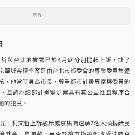
由
文哲與台北地檢署已於4月底分別提起上訴，據了
京華城容積率案是由台北市都委會的專業委員集體
核，他當時身為市長，尊重都市計畫專家與委員的
見，且認為細部計畫變更案具有其公益性且程序合
團的犯意。
0萬元，柯文哲上訴駁斥威京集團透過7名人頭捐給民
政治獻金」是賄款，另否認檢方指控他收受沈慶京