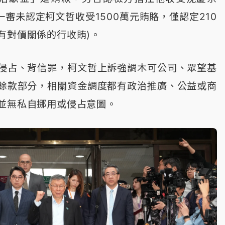
(一審未認定柯文哲收受1500萬元賄賂，僅認定210
有對價關係的行收賄)。
侵占、背信罪，柯文哲上訴強調木可公司、眾望基
餘款部分，相關資金調度都有政治推廣、公益或商
並無私自挪用或侵占意圖。