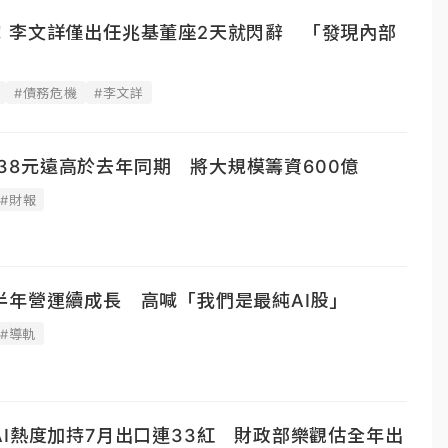
！李文詳僅出任兆基董座2天就閃辭 「發現內部
#債務危機
#李文詳
6.38元遠高於去年同期 將大規模籌資600億
#財報
半年營運續成長 高喊「我們是最純AI股」
#導軌
I熱度加持7月出口連33紅 財政部樂觀估全年出