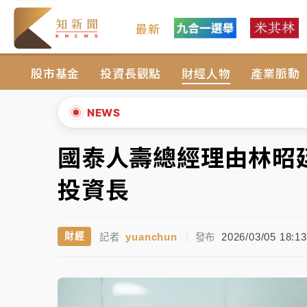
最新
女律師陳昱瑄詐慈濟10億！黃金158kg遭查
股市基金
投資長觀點
財經人物
產業脈動
暑假過三周才推「E宿新北打卡趣」！抽獎程
中信慈善基金會想增加董事人數！辜仲諒向法
NEWS
故宮《龍藏經》特展第2檔！今線上預約開賣
國泰人壽總經理由林昭
▲
台東農業處長涉圖利渡假村！東檢抗告成功 
▼
投資長
父親節泡湯了！中颱白海豚雨彈轟3天 「紅
yuanchun
2026/03/05 18:13
財經
記者
|
發布
女律師陳昱瑄詐慈濟10億！黃金158kg遭查
暑假過三周才推「E宿新北打卡趣」！抽獎程
中信慈善基金會想增加董事人數！辜仲諒向法