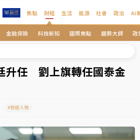
焦點
財經
生活
能源
社會
政治
AI
扣畫面曝光
金融保險
科技新知
國際焦點
趨勢大師
政
序複雜 觀旅局回應了
院聲請遭駁 理由曝光
一度塞車 周六起展出延長至晚上7時
廷升任 劉上旗轉任國泰金
今重開羈押庭
到發紫」降雨熱區曝
#財經人物
扣畫面曝光
序複雜 觀旅局回應了
院聲請遭駁 理由曝光