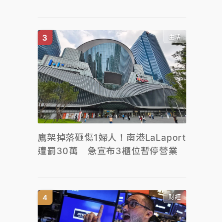
生活
鷹架掉落砸傷1婦人！南港LaLaport
遭罰30萬 急宣布3櫃位暫停營業
財經