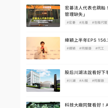
宏碁法人代表也跳船
管理缺失」
#宏碁
#兆基
#包租代管
緯穎上半年EPS 15
#緯穎
#伺服器
#代工
股后川湖法說看好下
#川湖
#AI股
#伺服器
科技大廠同聲看好！A