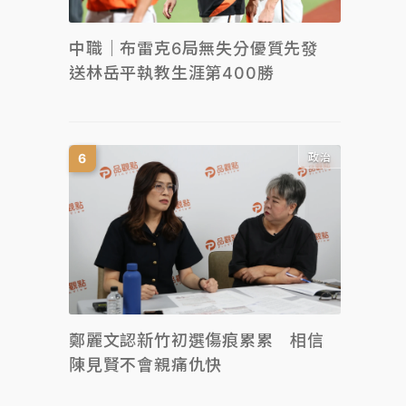
中職｜布雷克6局無失分優質先發
送林岳平執教生涯第400勝
政治
鄭麗文認新竹初選傷痕累累 相信
陳見賢不會親痛仇快