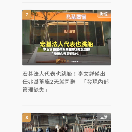
財經
宏碁法人代表也跳船！李文詳僅出
任兆基董座2天就閃辭 「發現內部
管理缺失」
生活