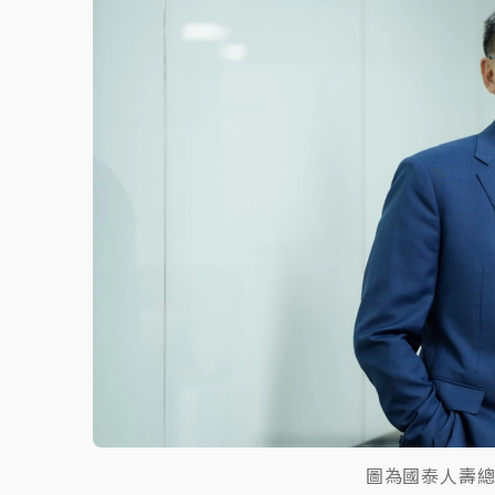
故宮《龍藏經》特展第2檔！今線上預約開賣
台東農業處長涉圖利渡假村！東檢抗告成功 
父親節泡湯了！中颱白海豚雨彈轟3天 「紅
圖為國泰人壽