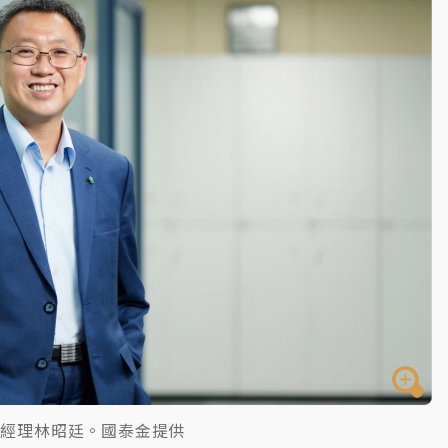
一度塞車 周六起展出延長至晚上7時
今重開羈押庭
到發紫」降雨熱區曝
總經理林昭廷。國泰金提供