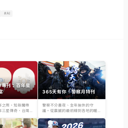
#AI
其林專刊：百年星
宴
365天有你｜警察月特刊
年之際，知新聞帶
警察不分晝夜、全年無休的守
年三星傳奇、台灣
護。從震撼的最前線到各地的暖
..
心救援，365天...