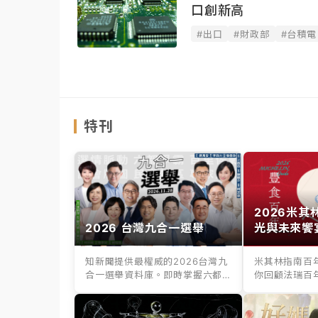
口創新高
#出口
#財政部
#台積電
特刊
2026米
2026 台灣九合一選舉
光與未來饗
知新聞提供最權威的2026台灣九
米其林指南百
合一選舉資料庫。即時掌握六都
你回顧法瑞百
縣市長、議...
百年老店滋味，.