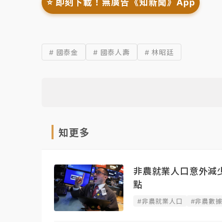
⭐️ 即刻下載！無廣告《知新聞》App
# 國泰金
# 國泰人壽
# 林昭廷
知更多
非農就業人口意外減
點
#非農就業人口
#非農數