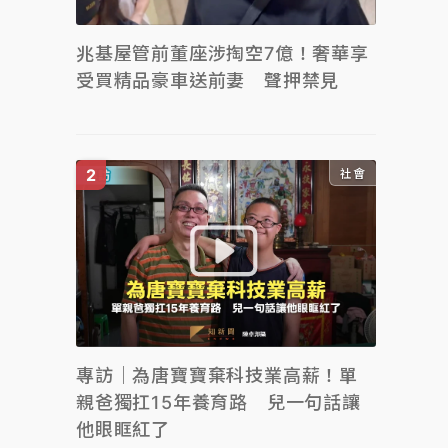
兆基屋管前董座涉掏空7億！奢華享
受買精品豪車送前妻 聲押禁見
社會
專訪｜為唐寶寶棄科技業高薪！單
親爸獨扛15年養育路 兒一句話讓
他眼眶紅了