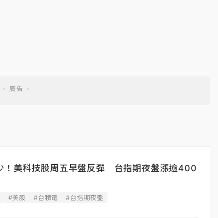
少！美科技股周五早盤反彈 台指期夜盤漲逾400
據
#美股
#台積電
#台指期夜盤