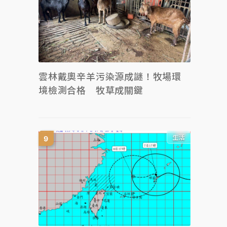
雲林戴奧辛羊污染源成謎！牧場環
境檢測合格 牧草成關鍵
生活