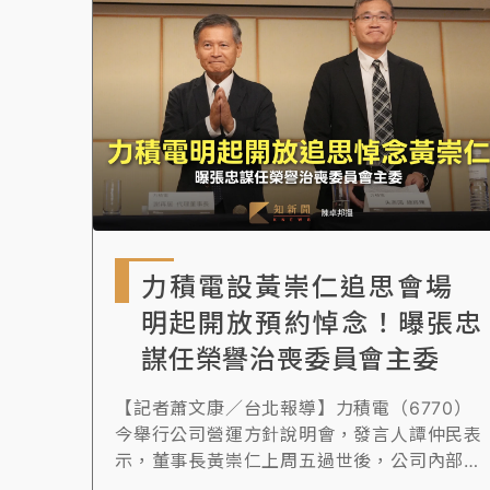
力積電設黃崇仁追思會場
明起開放預約悼念！曝張忠
謀任榮譽治喪委員會主委
【記者蕭文康／台北報導】力積電（6770）
今舉行公司營運方針說明會，發言人譚仲民表
示，董事長黃崇仁上周五過世後，公司內部近
期忙著處理追思活動、告別式以及未來的一些