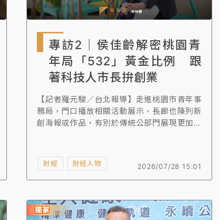
專訪2｜侯佳齡解密桃園青
年局「532」黃金比例 跟
著科技人市長拚創業
【記者羅元駿／台北報導】走進桃園市青年事
務局，門口播放相關活動展示、長廊也陳列新
創海報或作品，有別於傳統公部門展現更加貼
近青年的有機活力。局長侯佳齡接受《知新
聞》專訪這天，她的辦公桌上公文堆疊、秘書
也不斷向她報告行程事項，充分展現了這個職
財經
財經人物
2026/07/28 15:01
位的忙碌。