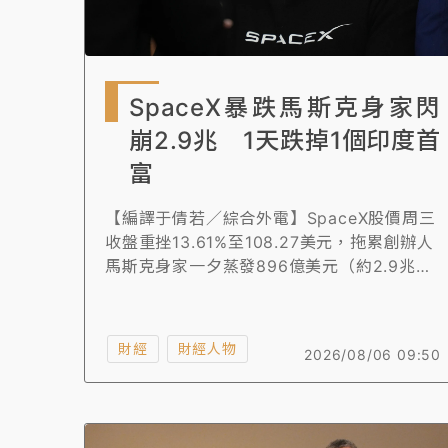
故宮《龍藏經》特展第2檔！今線上預約開賣
台東農業處長涉圖利渡假村！東檢抗告成功 
SpaceX暴跌馬斯克身家閃
父親節泡湯了！中颱白海豚雨彈轟3天 「紅
崩2.9兆 1天跌掉1個印度首
富
【編譯于倩若／綜合外電】SpaceX股價周三
收盤重挫13.61%至108.27美元，拖累創辦人
馬斯克身家一夕蒸發896億美元（約2.9兆台
幣），相當於跌掉1個印度首富。
財經
財經人物
2026/08/06 09:50