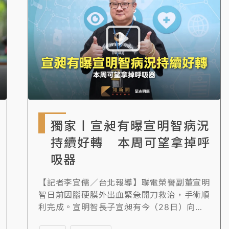
獨家〡宣昶有曝宣明智病況
持續好轉 本周可望拿掉呼
吸器
【記者李宜儒／台北報導】聯電榮譽副董宣明
智日前因腦硬膜外出血緊急開刀救治，手術順
利完成。宣明智長子宣昶有今（28日）向
《知新聞》透露，宣明智狀況持續好轉，預計