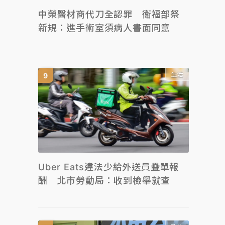
中榮醫材商代刀全認罪 衛福部祭
新規：進手術室須病人書面同意
生活
Uber Eats違法少給外送員疊單報
酬 北市勞動局：收到檢舉就查