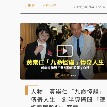
規劃及處置。他透露，力積電南京東路三段辦
財經
財經人物
2026/08/04 15:16
公室已騰出空間，佈置成追思會場，明天8月
5日到12日開放預約，同時，台積電創辦人張
忠謀已同意出任榮譽治喪委員會主委。
人物｜黃崇仁「九命怪貓」
傳奇人生 創半導體股「壁