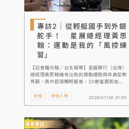
專訪2｜從輕艇國手到外銀
舵手！ 星展總經理黃思
翰：運動是我的「風控練
習」
【記者羅元駿／台北報導】星展銀行（台灣）
總經理黃思翰擁有出色的運動細胞與非典型教
育觀，高中起接觸輕艇後，20歲當選新加坡
雙人輕艇項目國手，更在東南亞運動會奪得銀
牌。他退役後轉進銀行業，迄今仍維持騎單
財經
財經人物
2026/07/30 21:00
車、滑雪、潛水與衝浪等運動習慣，黃思翰接
受《知新聞》專訪時分享他具一定風險承受度
的投資比重，更直言「過度保險是種浪費」，
不過回到父親角色，他則開玩笑說只要天氣