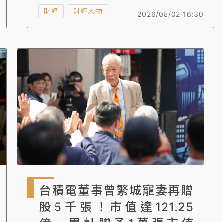
日圓（ 1201.2萬台幣）資產增值至4億日圓
財經
財經人物
2026/08/02 16:30
（約8008萬台幣），她分享自己始終堅持的
投資心法。
台積電董事曾繁城寵妻再贈
股5千張！市值達121.25