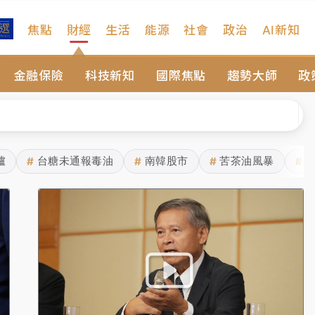
焦點
財經
生活
能源
社會
政治
AI新知
扣畫面曝光
金融保險
科技新知
國際焦點
趨勢大師
政
序複雜 觀旅局回應了
院聲請遭駁 理由曝光
一度塞車 周六起展出延長至晚上7時
爐
台糖未通報毒油
南韓股市
苦茶油風暴
#
#
#
#
今重開羈押庭
到發紫」降雨熱區曝
扣畫面曝光
序複雜 觀旅局回應了
院聲請遭駁 理由曝光