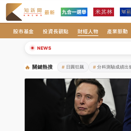
最新
女律師陳昱瑄詐慈濟10億！黃金158kg遭查
股市基金
投資長觀點
財經人物
產業脈動
暑假過三周才推「E宿新北打卡趣」！抽獎程
中信慈善基金會想增加董事人數！辜仲諒向法
NEWS
故宮《龍藏經》特展第2檔！今線上預約開賣
🔥
關鍵熱搜
日圓狂飆
分科測驗成績出
#
#
▲
台東農業處長涉圖利渡假村！東檢抗告成功 
▼
父親節泡湯了！中颱白海豚雨彈轟3天 「紅
女律師陳昱瑄詐慈濟10億！黃金158kg遭查
暑假過三周才推「E宿新北打卡趣」！抽獎程
中信慈善基金會想增加董事人數！辜仲諒向法