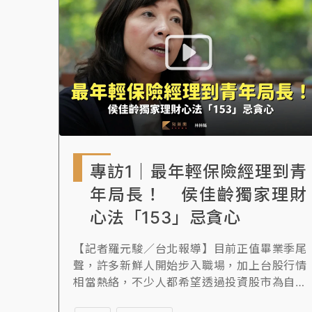
好，就會幫孩子「請假去衝浪」，並自然的培
養孩子的好奇心與分析能力。
專訪1｜最年輕保險經理到青
年局長！ 侯佳齡獨家理財
心法「153」忌貪心
【記者羅元駿／台北報導】目前正值畢業季尾
聲，許多新鮮人開始步入職場，加上台股行情
相當熱絡，不少人都希望透過投資股市為自己
賺到第一桶金。之前任職大型壽險公司逾20