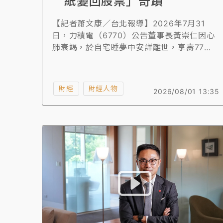
紙變回股票」奇蹟
【記者蕭文康／台北報導】2026年7月31
日，力積電（6770）公告董事長黃崇仁因心
肺衰竭，於自宅睡夢中安詳離世，享壽77
歲。這位被業界稱為「九命怪貓」的半導體老
將，一生起落如戲劇，從醫學博士棄醫從商，
歷經DRAM榮枯、千億負債下市、重整轉型、
財經
財經人物
2026/08/01 13:35
再上市，創下半導體股「壁紙變回股票」奇
蹟，寫下台灣資本市場罕見的重生篇章。