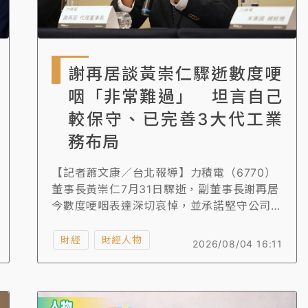
一度塞車 周六起展出延長至晚上7時
今重開羈押庭
謝再居談黃崇仁驟逝數度哽
到發紫」降雨熱區曝
咽「非常難過」 坦言自己
較保守、已完善3大代工業
務布局
【記者蕭文康／台北報導】力積電（6770）
董事長黃崇仁7月31日驟逝，副董事長謝再居
今數度哽咽表達深切哀悼，並承諾堅守公司經
營穩定。謝再居坦言自身較為保守，將以穩健
風格接手管理，並強調力積電已完善三大代工
財經
財經人物
2026/08/04 16:11
業務布局，包括記憶體、邏輯及AI封裝代工。
此外，銅鑼廠P5出售予美光後，帶來強勁現
金流與技術合作契機，為未來發展注入動能。
謝再居展望市場樂觀，力積電營收與獲利持續