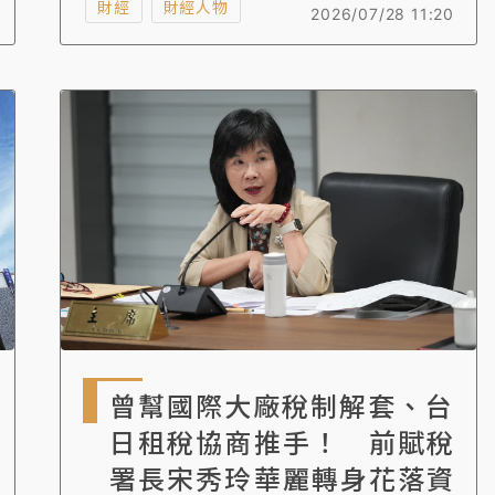
本周就可以拿掉呼吸器。
財經
財經人物
2026/07/28 11:20
曾幫國際大廠稅制解套、台
日租稅協商推手！ 前賦稅
署長宋秀玲華麗轉身花落資