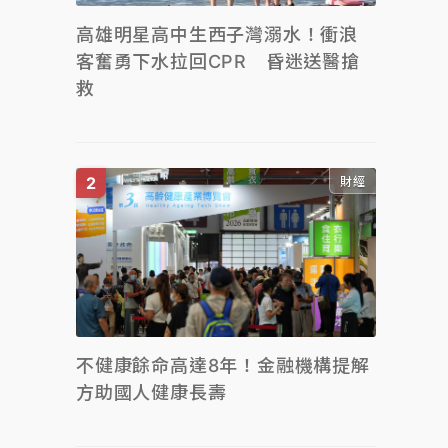
高雄明星高中生西子灣溺水！衝浪
客奮勇下水拉回CPR 昏迷送醫搶
救
財經
不健康餘命高達8年！金融機構提解
方助國人健康長壽