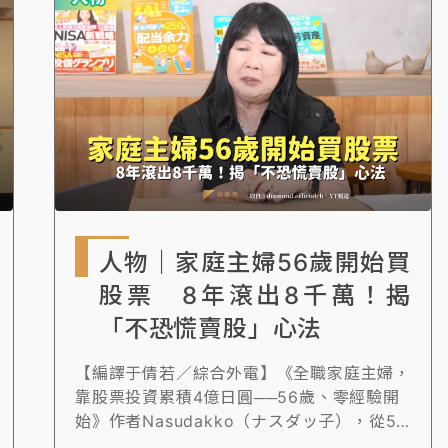
成長，將持續回饋股東，確保公司穩健前進。
人物｜家庭主婦56歲開始買
股票 8年滾出8千萬！揭
「不恐慌賣股」心法
【編譯于倩若／綜合外電】《全職家庭主婦，
靠股票投資累積4億日圓──56歲、零經驗開
始》作者Nasudakko（ナスダッ子），從56
歲開始投資美股，短短8年間，就把6000萬