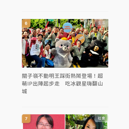
生活
關子嶺不動明王踩街熱鬧登場！超
萌IP出陣起步走 吃冰觀星嗨翻山
城
社會