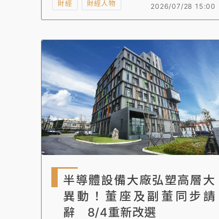
年的桃園市青年事務局長侯佳齡，她的人生經
財經
財經人物
2026/07/28 15:00
歷「很精彩也很單純」，且有自己獨特理財方
式，在接受《知新聞》專訪時除了勉勵年輕人
「執著要做的事、勇於接受挑戰，並走出自己
的路」，也分享自己的理財策略，更呼籲年輕
人不應把投資當作最終方向，也不要過度擴張
信用。
半導體設備大廠弘塑高層大
異動！董座及副董同步請
辭 8/4重新改選