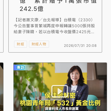
億 累計贈予1萬張市值
242.5億
【記者蕭文康／台北報導】台積電（2330）
今公告董事曾繁城再度申報轉讓5000張持股
給妻子陳韓，若以台積電今收盤價2425元計
算，市值高達121.25億元，累計於2021年12
月贈與陳韓5000張股票共1萬張台積電股
財經
財經人物
2026/07/31 20:08
票，若未處分任何1張股票，目前總市值則高
達242.5億元，創台積電高層贈股最高金額。