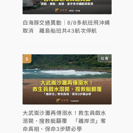
白海豚交通異動｜8/8多航班飛沖繩
取消 離島船班共43航次停航
社會
大武崙沙灘再傳溺水！救生員戲水
溺斃、搜救艇翻覆 「離岸流」奪
命真相、保命3步驟必學