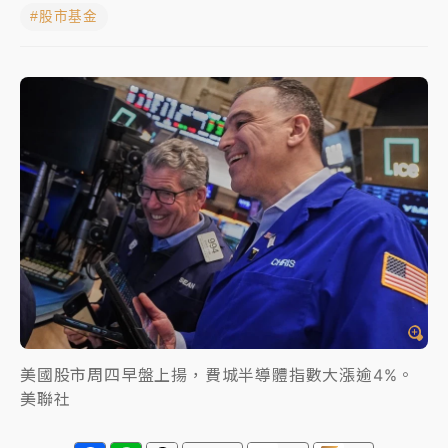
#股市基金
女律師陳昱瑄詐慈濟10億！黃金158kg遭查扣畫面曝光
暑假過三周才推「E宿新北打卡趣」！抽獎程序複雜 觀
旅局回應了
中信慈善基金會想增加董事人數！辜仲諒向法院聲請遭
駁 理由曝光
故宮《龍藏經》特展第2檔！今線上預約開賣一度塞車
周六起展出延長至晚上7時
台東農業處長涉圖利渡假村！東檢抗告成功 今重開羈
押庭
父親節泡湯了！中颱白海豚雨彈轟3天 「紅到發紫」降
雨熱區曝
美國股市周四早盤上揚，費城半導體指數大漲逾4%。
美聯社