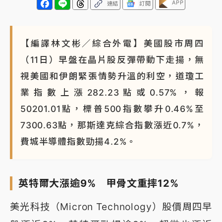
APP
連結
訂閱
【編譯林文彬／綜合外電】美國股市周四
（11日）早盤在晶片股反彈帶動下走揚，無
視美國和伊朗緊張情勢升溫的利空，道瓊工
業指數上漲282.23點或0.57%，報
50201.01點，標普500指數攀升0.46%至
7300.63點，那斯達克綜合指數漲近0.7%，
費城半導體指數勁揚4.2%。
英特爾大漲逾9% 甲骨文重摔12%
美光科技（Micron Technology）股價周四早