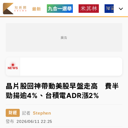
最新
女律師陳昱瑄詐慈濟10億！黃金158kg遭查扣畫面曝光
廣告
暑假過三周才推「E宿新北打卡趣」！抽獎程序複雜 觀
旅局回應了
中信慈善基金會想增加董事人數！辜仲諒向法院聲請遭
NEWS
駁 理由曝光
故宮《龍藏經》特展第2檔！今線上預約開賣一度塞車
晶片股回神帶動美股早盤走高 費半
周六起展出延長至晚上7時
勁揚逾4%、台積電ADR漲2%
台東農業處長涉圖利渡假村！東檢抗告成功 今重開羈
▲
押庭
▼
Stephen
財經
記者
父親節泡湯了！中颱白海豚雨彈轟3天 「紅到發紫」降
發布
2026/06/11 22:25
雨熱區曝