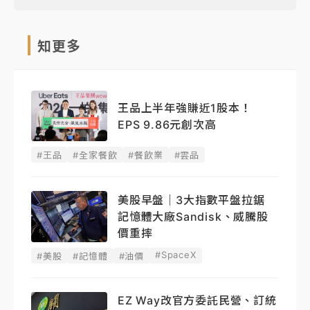
知更多
王品上半年強賺近1股本！
EPS 9.86元創次高
#王品
#全家餐飲
#餐飲業
#雲品
美股早盤｜3大指數平盤拉鋸
記憶體大廠Sandisk、威騰股
價重摔
#SpaceX
#美股
#記憶體
#油價
EZ Way改官方委託民營、訂統