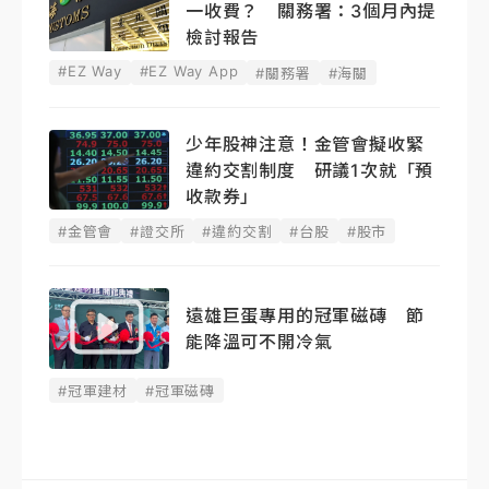
一收費？ 關務署：3個月內提
檢討報告
#EZ Way
#EZ Way App
#關務署
#海關
少年股神注意！金管會擬收緊
違約交割制度 研議1次就「預
收款券」
#金管會
#證交所
#違約交割
#台股
#股市
遠雄巨蛋專用的冠軍磁磚 節
能降溫可不開冷氣
#冠軍建材
#冠軍磁磚