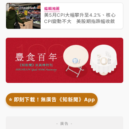
編輯推薦
美5月CPI大幅攀升至4.2%、核心
CPI變動不大 美股期指跌幅收斂
⭐️ 即刻下載！無廣告《知新聞》App