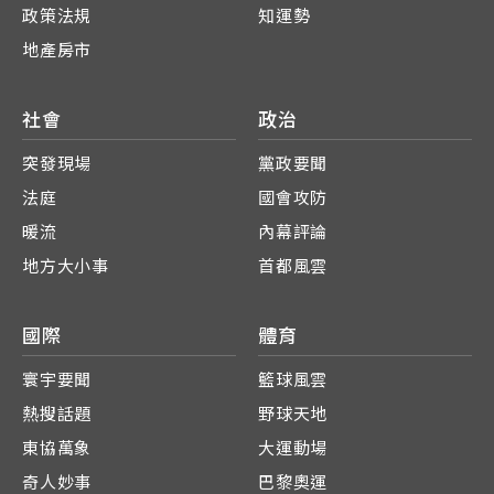
政策法規
知運勢
地產房市
社會
政治
突發現場
黨政要聞
法庭
國會攻防
暖流
內幕評論
地方大小事
首都風雲
國際
體育
寰宇要聞
籃球風雲
熱搜話題
野球天地
東協萬象
大運動場
奇人妙事
巴黎奧運