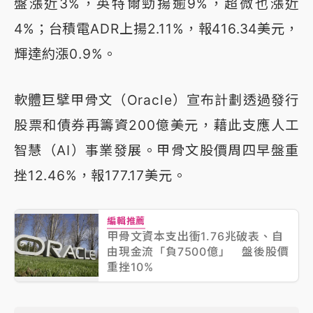
盤漲近3%，英特爾勁揚逾9%，超微也漲近
4%；台積電ADR上揚2.11%，報416.34美元，
輝達約漲0.9%。
軟體巨擘甲骨文（Oracle）宣布計劃透過發行
股票和債券再籌資200億美元，藉此支應人工
智慧（AI）事業發展。甲骨文股價周四早盤重
挫12.46%，報177.17美元。
編輯推薦
甲骨文資本支出衝1.76兆破表、自
由現金流「負7500億」 盤後股價
重挫10%