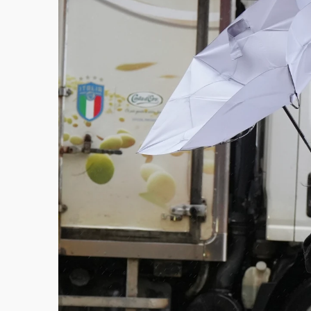
故宮《龍藏經》特展第2檔！今線上預約開賣
台東農業處長涉圖利渡假村！東檢抗告成功 
父親節泡湯了！中颱白海豚雨彈轟3天 「紅