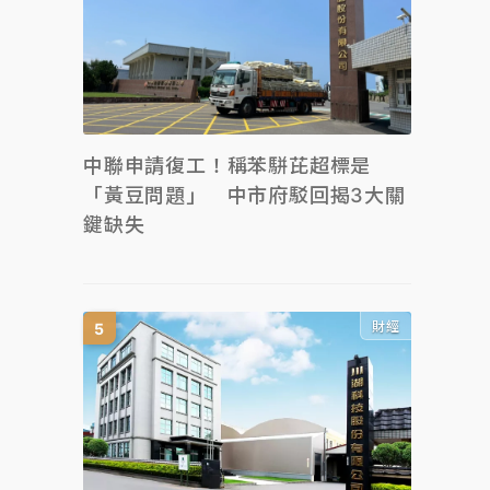
中聯申請復工！稱苯駢芘超標是
「黃豆問題」 中市府駁回揭3大關
鍵缺失
財經