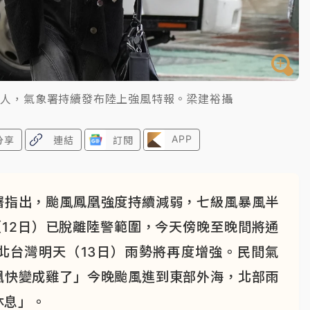
驚人，氣象署持續發布陸上強風特報。梁建裕攝
APP
分享
連結
訂閱
署指出，颱風鳳凰強度持續減弱，七級風暴風半
（12日）已脫離陸警範圍，今天傍晚至晚間將通
北台灣明天（13日）雨勢將再度增強。民間氣
凰快變成雞了」今晚颱風進到東部外海，北部雨
休息」。