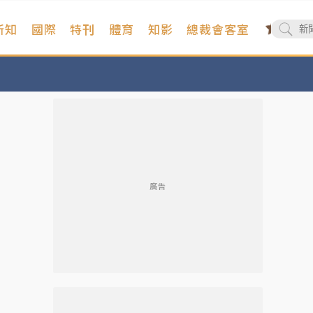
新知
國際
特刊
體育
知影
總裁會客室
廣告