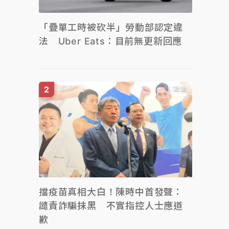
「疊單工時被砍半」勞動部認定違
法 Uber Eats：目前無更新回應
政治
擋疫苗真相大白！陳時中首發聲：
譴責詐騙抹黑 不實指控人士應道
歉