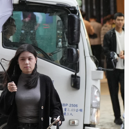
一度塞車 周六起展出延長至晚上7時
今重開羈押庭
到發紫」降雨熱區曝