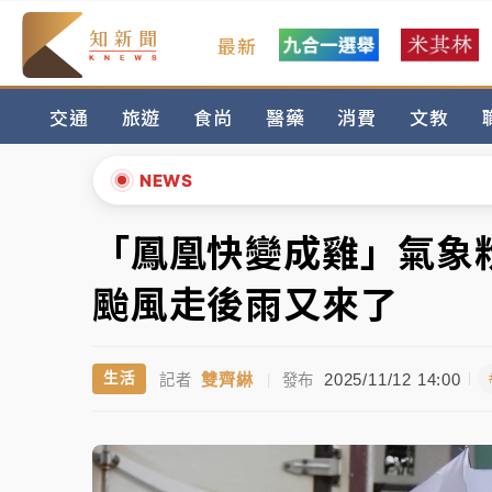
最新
女律師陳昱瑄詐慈濟10億！黃金158kg遭查
交通
旅遊
食尚
醫藥
消費
文教
暑假過三周才推「E宿新北打卡趣」！抽獎程
中信慈善基金會想增加董事人數！辜仲諒向法
NEWS
故宮《龍藏經》特展第2檔！今線上預約開賣
「鳳凰快變成雞」氣
▲
台東農業處長涉圖利渡假村！東檢抗告成功 
▼
颱風走後雨又來了
父親節泡湯了！中颱白海豚雨彈轟3天 「紅
雙齊綝
2025/11/12 14:00
生活
記者
|
發布
女律師陳昱瑄詐慈濟10億！黃金158kg遭查
暑假過三周才推「E宿新北打卡趣」！抽獎程
中信慈善基金會想增加董事人數！辜仲諒向法