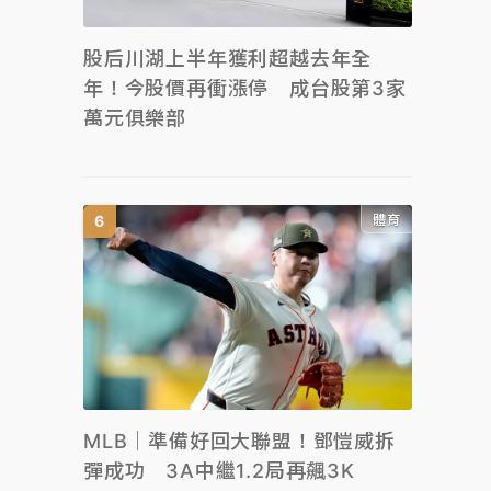
股后川湖上半年獲利超越去年全
年！今股價再衝漲停 成台股第3家
萬元俱樂部
體育
MLB｜準備好回大聯盟！鄧愷威拆
彈成功 3A中繼1.2局再飆3K