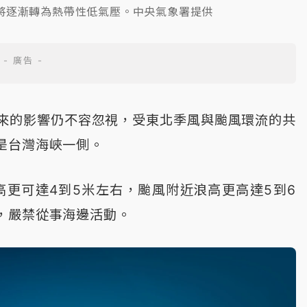
將逐漸轉為熱帶性低氣壓。中央氣象署提供
來的影響仍不容忽視，受東北季風與颱風環流的共
是台灣海峽一側。
高更可達4到5米左右，颱風附近浪高更高達5到6
，嚴禁從事海邊活動。