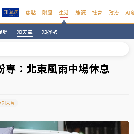
焦點
財經
生活
能源
社會
政治
AI
扣畫面曝光
職場
知天氣
知運勢
序複雜 觀旅局回應了
院聲請遭駁 理由曝光
一度塞車 周六起展出延長至晚上7時
象粉專：北東風雨中場休息
今重開羈押庭
到發紫」降雨熱區曝
#知天氣
扣畫面曝光
序複雜 觀旅局回應了
院聲請遭駁 理由曝光