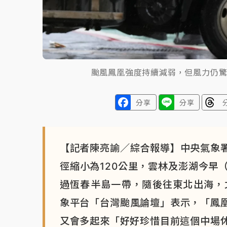
颱風鳳凰強度持續減弱，但風力仍
分享
分享
【記者陳亮諭／綜合報導】中央氣象
徑縮小為120公里，雲林及澎湖今早
過恆春半島一帶，隨後往東北出海，
象平台「台灣颱風論壇」表示，「鳳
又會多起來「好好珍惜目前這個中場