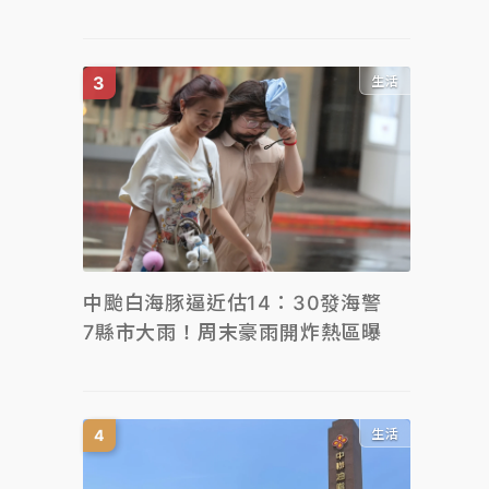
生活
中颱白海豚逼近估14：30發海警
7縣市大雨！周末豪雨開炸熱區曝
生活