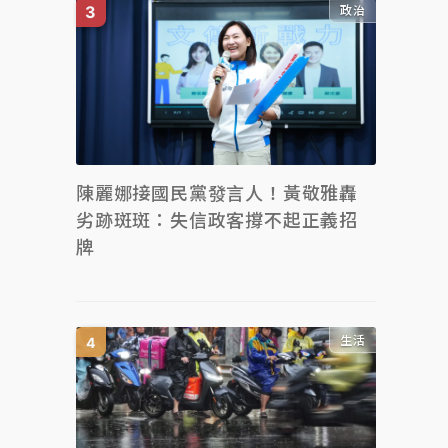
政治
陳麗娜接國民黨發言人！黃敬雅轟
劣跡斑斑：失信政客撐不起正義招
牌
生活