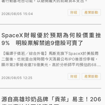
署行動基地台功能，以避開龐大的前期資本支出。
財經
產業脈動
2026/08/05 15:04
SpaceX財報優於預期為何股價重挫
9% 明股票解禁逾9億股可賣了
【編譯于倩若／綜合外電】馬斯克旗下SpaceX於美股周
二盤後、也就是台灣時間今天清晨公布IPO後首份季報，
顯示第2季營收達78億美元，高於分析師平均預估的68.1
億美元；每股虧損9美分，也優於分析師預估的每股虧損
24美分。不過，其第2季資本支出大增至約184億美元，
財經
產業脈動
2026/08/05 12:25
拖累其股價於盤後交易一度下殺9%。 在公布上市後首份
財報後，投資人接下來將迎來另一項重大考驗。周四起，
多達9.12億股由員工及其他IPO前股東持有的股票，將解
源自高雄珍奶品牌「貢茶」易主！206
除閉鎖期，可正式出售。