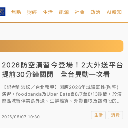
焦點
財經
生活
能源
社會
政治
AI新知
2026防空演習今登場！2大外送平台
提前30分鐘關閉 全台異動一次看
【記者劉沛妘／台北報導】因應2026年城鎮韌性(防空)
演習，foodpanda及Uber Eats自8/7至8/13期間，於演
習區域暫停美食外送、生鮮雜貨、外帶自取及該時段的預
訂服務，並提前 30 分鐘關閉平台。外送平台異動一次
看。
生活
消費
2026/08/07 10:30