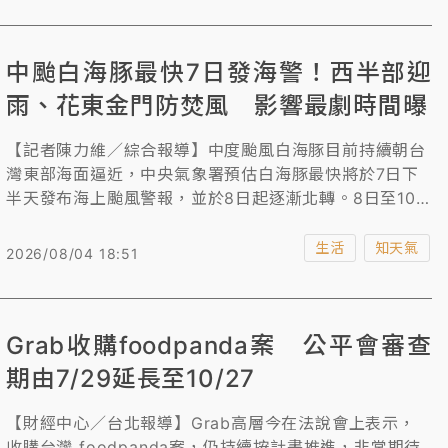
升山區軟硬體設施；但也有社群論點強烈質疑缺乏配套措
施，恐將引發國賠爭議，甚至產生「付錢老大」的心態導
中颱白海豚最快7日發海警！西半部迎
致相關偏差行徑。
雨、花東金門防焚風 影響最劇時間曝
【記者陳力維／綜合報導】中度颱風白海豚目前持續朝台
灣東部海面逼近，中央氣象署預估白海豚最快將於7日下
半天發布海上颱風警報，並於8日起逐漸北轉。8日至10
日將是颱風最接近台灣、影響最顯著的關鍵期間，屆時各
地降雨機會高，其中北部山區需嚴防局部豪雨，西半部亦
生活
知天氣
2026/08/04 18:51
有明顯雨勢，而東半部與金門則需防範高溫焚風。
Grab收購foodpanda案 公平會審查
期由7/29延長至10/27
【財經中心／台北報導】Grab高層今在法說會上表示，
收購台灣 foodpanda案，仍持續按計畫推進，非常期待