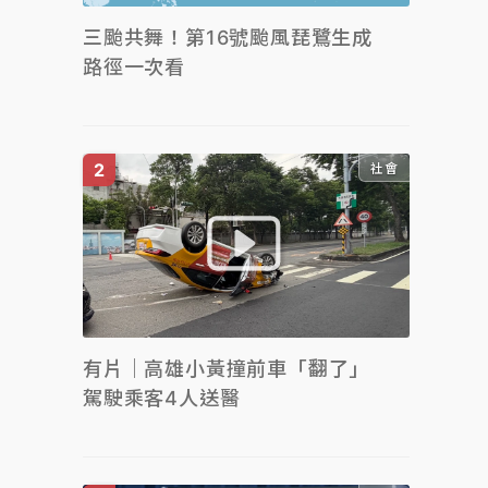
三颱共舞！第16號颱風琵鷺生成
路徑一次看
社會
有片｜高雄小黃撞前車「翻了」
駕駛乘客4人送醫