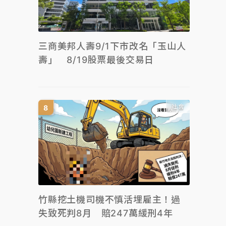
三商美邦人壽9/1下市改名「玉山人
壽」 8/19股票最後交易日
社會
竹縣挖土機司機不慎活埋雇主！過
失致死判8月 賠247萬緩刑4年