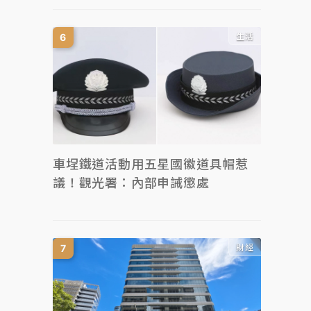
生活
車埕鐵道活動用五星國徽道具帽惹
議！觀光署：內部申誡懲處
財經