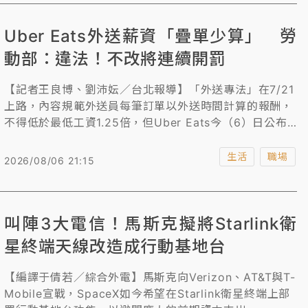
Uber Eats外送薪資「疊單少算」 勞
動部：違法！不改將連續開罰
【記者王良博、劉沛妘／台北報導】「外送專法」在7/21
上路，內容規範外送員每筆訂單以外送時間計算的報酬，
不得低於最低工資1.25倍，但Uber Eats今（6）日公布
的外送員報酬計算方式，卻未將外送員「疊單」的外送時
間分別計算。對此，勞動部強調，此計算方式不符外送專
生活
職場
2026/08/06 21:15
法規定，將每單的外送服務時間如實計入，屬於違法。
叫陣3大電信！馬斯克擬將Starlink衛
星終端天線改造成行動基地台
【編譯于倩若／綜合外電】馬斯克向Verizon、AT&T與T-
Mobile宣戰，SpaceX如今希望在Starlink衛星終端上部