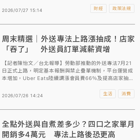
務契約，平臺業者須依勞動部公告的範圍及標準，為外送
員投保團體傷害保險及責任保險，才能安排外送員外送服
財經
政策法規
2026/07/27 15:14
務。
周末精選｜外送專法上路漲抽成！店家
「吞了」 外送員訂單減薪資增
【記者陳怡文／台北報導】勞動部推動的外送專法7月21
日正式上路，明定基本報酬與禁止疊單機制，平台運營成
本增加，Uber Eats陸續調漲會員費66％及提高店家抽成
最高至35%因應，儘管受外送員回流影響導致單量微幅減
少5%至10%，但因報酬保障與單筆計算，外送員薪資逆
生活
消費
2026/07/26 14:24
勢成長2至3成。 面對外送平台成本轉嫁，店家選擇推出
新品來調整利潤維持客源，也有通路選擇「吞了」，而消
費者目前感受雖不明顯、仍願為便利性買單，但若後續出
全點外送與自煮差多少？四口之家單月
現大幅變相加價，恐將引發取消訂閱或轉用競爭平台的棄
用潮。
開銷多4萬元 專法上路後恐更高