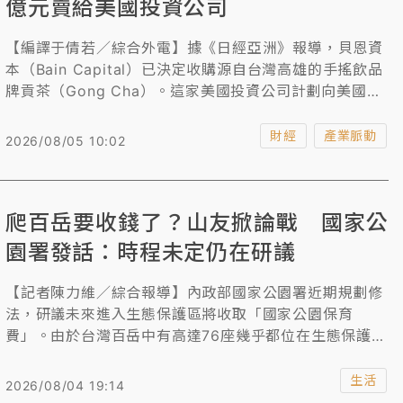
億元賣給美國投資公司
【編譯于倩若／綜合外電】據《日經亞洲》報導，貝恩資
本（Bain Capital）已決定收購源自台灣高雄的手搖飲品
牌貢茶（Gong Cha）。這家美國投資公司計劃向美國私
募股權公司TA Associates等股東收購持股，交易金額超
過6.35億美元（約206.04億台幣）。
財經
產業脈動
2026/08/05 10:02
爬百岳要收錢了？山友掀論戰 國家公
園署發話：時程未定仍在研議
【記者陳力維／綜合報導】內政部國家公園署近期規劃修
法，研議未來進入生態保護區將收取「國家公園保育
費」。由於台灣百岳中有高達76座幾乎都位在生態保護區
內，此政策引起登山界高度關注，甚至外傳最快將於民國
116年（2027年），也就是明年就上路。消息傳出後，隨
生活
2026/08/04 19:14
即在網路上掀起論戰，部分山友支持「使用者付費」以提