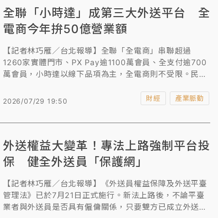
全聯「小時達」成第三大外送平台 全
電商今年拚50億營業額
【記者林巧雁／台北報導】全聯「全電商」串聯超過
1260家實體門市、PX Pay逾1100萬會員、全支付逾700
萬會員，小時達以線下品項為主，全電商則不受限。民眾
可利用促銷時預購牛奶、青菜存貨分批取，除了冷鏈與服
飾尚未上架，以3C、家電成長動能大，連機車、黃金、
財經
產業脈動
2026/07/29 19:50
手機等都賣，未來持續拓展差異化、高單價產品，今年全
年拚營業額50億元，上半年已超標，成長超過100%。
外送權益大變革！專法上路強制平台投
保 健全外送員「保護網」
【記者林巧雁／台北報導】《外送員權益保障及外送平臺
管理法》已於7月21日正式施行。新法上路後，不論平臺
業者與外送員是否具有僱傭關係，只要雙方已成立外送服