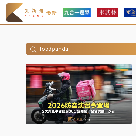
最新
foodpanda