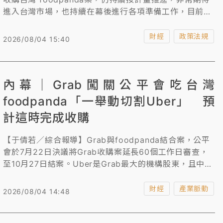
進入台灣市場，也持續在幕後進行各項準備工作，目前仍
與台灣主管機關保持非常密切的溝通，並預期可在今年底
前完成交易。公平會於115年7月22日第1812次委員會
財經
政策法規
2026/08/04 15:40
議，Grab與foodpanda結合案因涉及雙占市場、股權結
構對競爭之影響等諸多待評估事項，決議依法延長審議期
間60個工作日至115年10月27日。
內幕｜Grab闖關公平會吃台灣
foodpanda「一舉動切割Uber」 預
計這時完成收購
【于倩若／綜合報導】Grab與foodpanda結合案，公平
會於7月22日決議將Grab收購案延長60個工作日審查，
至10月27日結案。Uber是Grab最大的機構股東，且中國
滴滴出行持有股份，引發Uber「繞道」投資及中資疑
慮。Grab高層於4日公司法說會上，說明了為求通過公平
財經
產業脈動
2026/08/04 14:48
會審查正持續強化公司治理「與Uber切割」，稍早也透
露滴滴出行持股Grab少於5%，投票權低於1.4%。