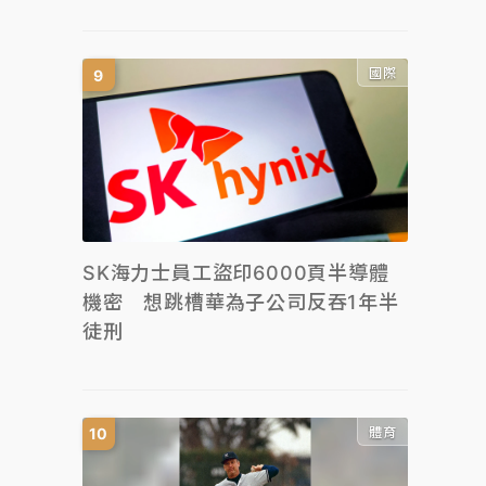
國際
SK海力士員工盜印6000頁半導體
機密 想跳槽華為子公司反吞1年半
徒刑
體育