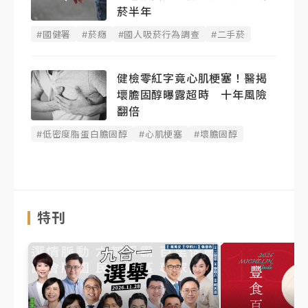
菸半年
#國健署
#菸癮
#國人吸菸行為調查
#二手菸
健檢零紅字竟心肌梗塞！醫揭
壞膽固醇曝露超時 十年風險
翻倍
#低密度脂蛋白膽固醇
#心肌梗塞
#壞膽固醇
特刊