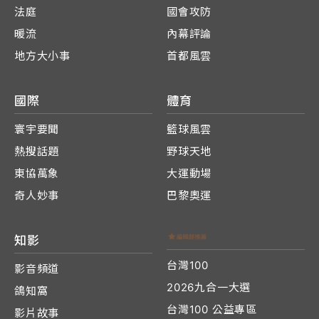
法庭
國會攻防
暖流
內幕評論
地方大小事
首都風雲
國際
體育
寰宇要聞
籃球風雲
熱搜話題
野球天地
東協萬象
大運動場
奇人妙事
巴黎奧運
知影
台灣100
影音頻道
2026九合一大選
鴿知窩
台灣100 公益專區
影片故事