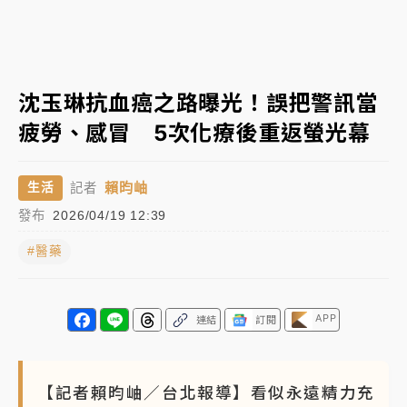
日職｜
林安可狀態正好卻因左膝疼痛下二軍 日媒感嘆
「好事多磨」
韓股最壞時期已過？大摩估去槓桿完成逾半 波動率降
沈玉琳抗血癌之路曝光！誤把警訊當
至2個月低
疲勞、感冒 5次化療後重返螢光幕
「白海豚」雨炸新北！通報109件災情 侯友宜揭這類災
損最多
賴昀岫
生活
記者
白海豚挾豪雨狂炸新北！時雨量破百毫米 水塔、雨棚
發布
2026/04/19 12:39
砸落毀車
#醫藥
APP
連結
訂閱
【記者賴昀岫／台北報導】看似永遠精力充