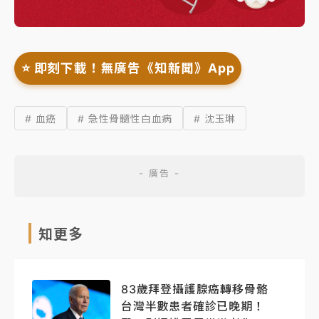
⭐️ 即刻下載！無廣告《知新聞》App
# 血癌
# 急性骨髓性白血病
# 沈玉琳
知更多
83歲拜登攝護腺癌轉移骨骼
台灣半數患者確診已晚期！