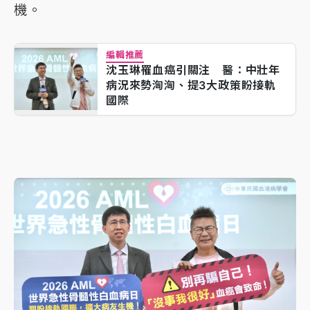
機。
編輯推薦
沈玉琳罹血癌引關注 醫：中壯年
病況來勢洶洶、提3大政策盼接軌
國際