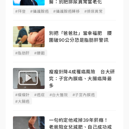
醫：別把排尿異常當老化
#拜登
#攝護腺癌
#攝護腺癌轉移
#排尿異常
別把「爸爸肚」當幸福肥 腰
圍破90公分恐是脂肪肝警訊
#脂肪肝
#腰圍
瘦瘦針降4成罹癌風險 台大研
究：子宮內膜癌、大腸癌降最
多
#瘦瘦針
#癌症
#台大醫院
#子宮內膜癌
#大腸癌
一句約定他戒掉39年菸癮！
老爸陪女兒減肥、自己成功戒