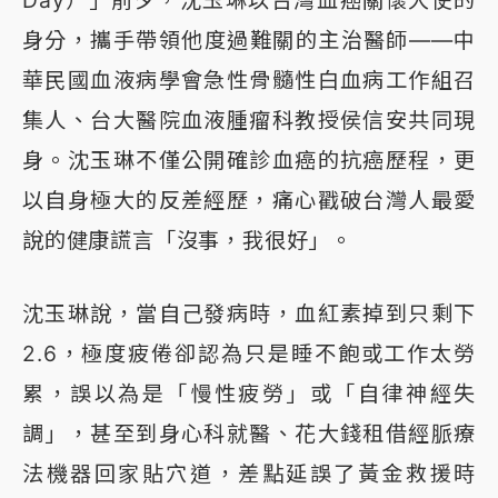
Day）」前夕，沈玉琳以台灣血癌關懷大使的
身分，攜手帶領他度過難關的主治醫師——中
華民國血液病學會急性骨髓性白血病工作組召
集人、台大醫院血液腫瘤科教授侯信安共同現
身。沈玉琳不僅公開確診血癌的抗癌歷程，更
以自身極大的反差經歷，痛心戳破台灣人最愛
說的健康謊言「沒事，我很好」。
沈玉琳說，當自己發病時，血紅素掉到只剩下
2.6，極度疲倦卻認為只是睡不飽或工作太勞
累，誤以為是「慢性疲勞」或「自律神經失
調」，甚至到身心科就醫、花大錢租借經脈療
法機器回家貼穴道，差點延誤了黃金救援時