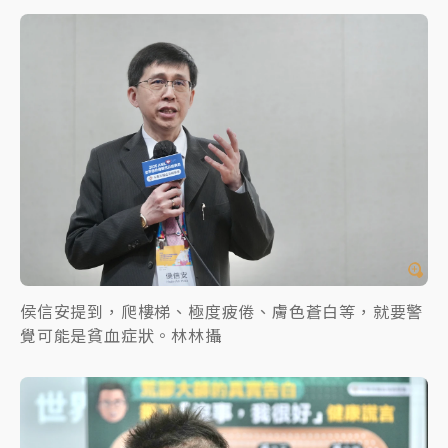
侯信安提到，爬樓梯、極度疲倦、膚色蒼白等，就要警
覺可能是貧血症狀。林林攝