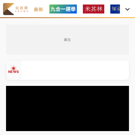
最新
金控第2季海外曝險破31兆創高 日本年增45%居冠
廣告
日職｜
林安可狀態正好卻因左膝疼痛下二軍 日媒感嘆
「好事多磨」
韓股最壞時期已過？大摩估去槓桿完成逾半 波動率降
NEWS
至2個月低
「白海豚」雨炸新北！通報109件災情 侯友宜揭這類災
損最多
白海豚挾豪雨狂炸新北！時雨量破百毫米 水塔、雨棚
▲
砸落毀車
▼
金控第2季海外曝險破31兆創高 日本年增45%居冠