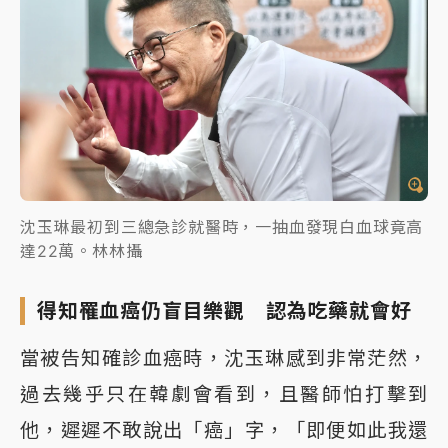
沈玉琳最初到三總急診就醫時，一抽血發現白血球竟高
達22萬。林林攝
得知罹血癌仍盲目樂觀 認為吃藥就會好
當被告知確診血癌時，沈玉琳感到非常茫然，
過去幾乎只在韓劇會看到，且醫師怕打擊到
他，遲遲不敢說出「癌」字，「即便如此我還