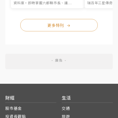
資料庫。即時掌握六都縣市長、議...
瑞百年三星傳奇、台
更多特刊
→
財經
生活
股市基金
交通
投資長觀點
旅遊