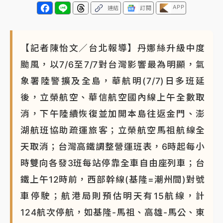
APP
連結
訂閱
【記者陳怡文／台北報導】丹娜絲升級中度
颱風，以7/6至7/7對台灣影響最為明顯，氣
象署陸警擴及全島，華航明(7/7)日多班延
後，立榮航空、華信航空國內線上午全數取
消，下午陸續恢復並加開本島往返金門、澎
湖航班協助疏運旅客；立榮航空馬祖航線全
天取消；台灣高鐵調整營運班表，6時起每小
時雙向各發3班每站停靠全車自由座列車；台
鐵上午12時前，西部幹線(基隆=潮州間)對號
車停駛；航港局則預估明天有15航線，計
124航次停航，如基隆-馬祖、高雄-馬公、東