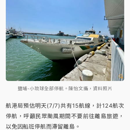
鹽埔-小琉球全部停航。陳怡文攝，資料照片
航港局預估明天(7/7)共有15航線，計124航次
停航，呼籲民眾颱風期間不要前往離島旅遊，
以免因船班停航而滯留離島。