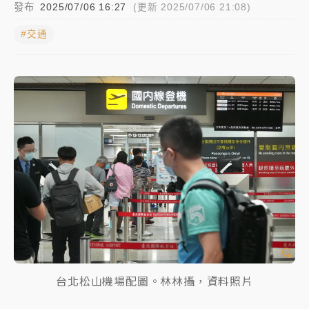
發布
2025/07/06 16:27
(更新 2025/07/06 21:08)
日職｜
林安可狀態正好卻因左膝疼痛下二軍 日媒感嘆
#交通
「好事多磨」
韓股最壞時期已過？大摩估去槓桿完成逾半 波動率降
至2個月低
「白海豚」雨炸新北！通報109件災情 侯友宜揭這類災
損最多
白海豚挾豪雨狂炸新北！時雨量破百毫米 水塔、雨棚
砸落毀車
台北松山機場配圖。林林攝，資料照片