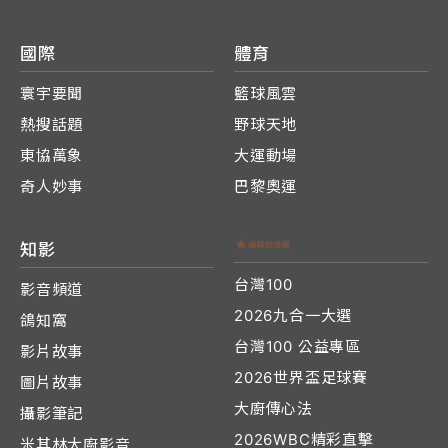
國際
體育
寰宇要聞
籃球風雲
熱搜話題
野球天地
東協萬象
大運動場
奇人妙事
巴黎奧運
知影
台灣100
影音頻道
2026九合一大選
鴿知窩
台灣100 公益專區
影片故事
2026世界盃足球賽
圖片故事
大廚傳心法
攝影筆記
2026WBC精彩直擊
米其林大廚影音