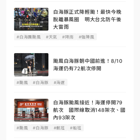
白海豚正式降輕颱！最快今晚
脫離暴風圈 明大台北防午後
大雷雨
#白海團颱風
#天氣
#降雨
#強陣風
颱風白海豚朝中國前進！8/10
海運仍有72航次停開
#颱風
#白海豚
#海運
白海豚颱風接近！海運停開79
航次 國際線取消148架次、國
內93架次
#颱風
#白海豚
#航班
#船班