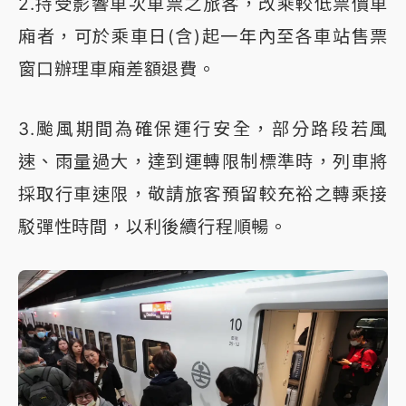
2.持受影響車次車票之旅客，改乘較低票價車
廂者，可於乘車日(含)起一年內至各車站售票
窗口辦理車廂差額退費。
3.颱風期間為確保運行安全，部分路段若風
速、雨量過大，達到運轉限制標準時，列車將
採取行車速限，敬請旅客預留較充裕之轉乘接
駁彈性時間，以利後續行程順暢。