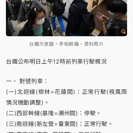
台鐵示意圖。李柏毅攝，資料照片
台鐵公布明日上午12時前列車行駛概況
一、 對號列車：
(一)北迴線(樹林=花蓮間)：正常行駛(視風雨
情況機動調整)。
(二)西部幹線(基隆=潮州間)：停駛。
(三)南迴線(新左營=臺東間)：正常行駛。