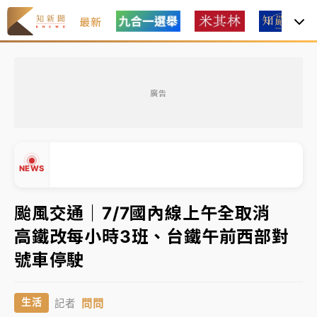
最新
金控第2季海外曝險破31兆創高 日本年增45%居冠
廣告
日職｜
林安可狀態正好卻因左膝疼痛下二軍 日媒感嘆
「好事多磨」
韓股最壞時期已過？大摩估去槓桿完成逾半 波動率降
NEWS
至2個月低
「白海豚」雨炸新北！通報109件災情 侯友宜揭這類災
颱風交通｜7/7國內線上午全取消
損最多
高鐵改每小時3班、台鐵午前西部對
白海豚挾豪雨狂炸新北！時雨量破百毫米 水塔、雨棚
▲
號車停駛
砸落毀車
▼
金控第2季海外曝險破31兆創高 日本年增45%居冠
問問
生活
記者