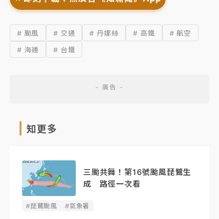
# 颱風
# 交通
# 丹娜絲
# 高鐵
# 航空
# 海運
# 台鐵
知更多
三颱共舞！第16號颱風琵鷺生
成 路徑一次看
#琵鷺颱風
#氣象署