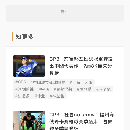
知更多
CPB｜前富邦左投總冠軍賽投
出中國代表作 7局8K無失分
奪勝
#CPB
#中國城市棒球聯賽
#上海正大龍
#深圳藍襪
#中職
#富邦悍將
#陳冠勳
#味全龍
#姚恩多
#神全
#林益全
CPB｜狂曹no show！福州海
俠外卡賽輸球賽季結束 曹錦
輝全季零登板