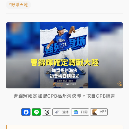
#野球天地
女律師陳昱瑄詐慈濟10億！黃金158kg遭查扣畫面曝光
暑假過三周才推「E宿新北打卡趣」！抽獎程序複雜 觀
旅局回應了
中信慈善基金會想增加董事人數！辜仲諒向法院聲請遭
駁 理由曝光
故宮《龍藏經》特展第2檔！今線上預約開賣一度塞車
周六起展出延長至晚上7時
台東農業處長涉圖利渡假村！東檢抗告成功 今重開羈
押庭
曹錦輝確定加盟CPB福州海俠隊。取自CPB臉書
父親節泡湯了！中颱白海豚雨彈轟3天 「紅到發紫」降
雨熱區曝
APP
連結
訂閱