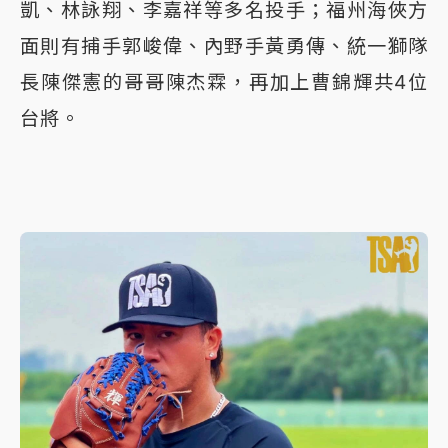
凱、林詠翔、李嘉祥等多名投手；福州海俠方
面則有捕手郭峻偉、內野手黃勇傳、統一獅隊
長陳傑憲的哥哥陳杰霖，再加上曹錦輝共4位
台將。