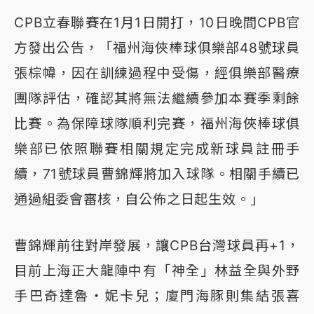
CPB立春聯賽在1月1日開打，10日晚間CPB官
方發出公告，「福州海俠棒球俱樂部48號球員
張棕幃，因在訓練過程中受傷，經俱樂部醫療
團隊評估，確認其將無法繼續參加本賽季剩餘
比賽。為保障球隊順利完賽，福州海俠棒球俱
樂部已依照聯賽相關規定完成新球員註冊手
續，71號球員曹錦輝將加入球隊。相關手續已
通過組委會審核，自公佈之日起生效。」
曹錦輝前往對岸發展，讓CPB台灣球員再+1，
目前上海正大龍陣中有「神全」林益全與外野
手巴奇達魯・妮卡兒；廈門海豚則集結張喜