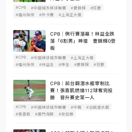
#CPB
#中國城市棒球聯賽
#曹錦輝
#狂曹
#福州海俠
#外卡賽
#上海正大龍
CPB｜例行賽落幕！林益全跌
落「6割男」神壇 曹錦輝0登
板
#CPB
#中國棒球城市聯賽
#上海正大龍
#福州海俠
#林益全
#神全
#曹錦輝
#狂曹
CPB｜前台鋼潛水艇宰制比
賽！張喜凱燃燒112球奪完投
勝 晉升賽史第一人
#CPB
#中國棒球城市聯賽
#中職
#台鋼潛水艇
#張喜凱
#廈門海豚
#完投勝