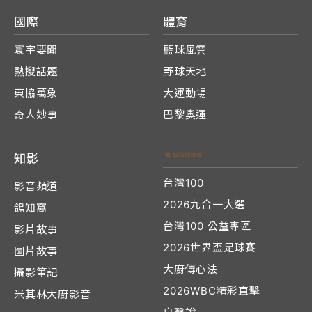
國際
體育
寰宇要聞
籃球風雲
熱搜話題
野球天地
東協萬象
大運動場
奇人妙事
巴黎奧運
知影
台灣100
影音頻道
2026九合一大選
鴿知窩
台灣100 公益專區
影片故事
2026世界盃足球賽
圖片故事
大廚傳心法
攝影筆記
2026WBC精彩直擊
米其林大廚影音