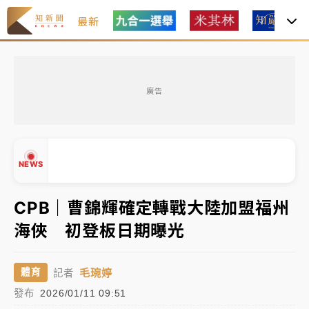
最新
女律師陳昱瑄詐慈濟10億！黃金158kg遭查扣畫面曝光
廣告
暑假過三周才推「E宿新北打卡趣」！抽獎程序複雜 觀
旅局回應了
中信慈善基金會想增加董事人數！辜仲諒向法院聲請遭
NEWS
駁 理由曝光
故宮《龍藏經》特展第2檔！今線上預約開賣一度塞車
CPB｜曹錦輝確定轉戰大陸加盟福州
周六起展出延長至晚上7時
海俠 初登板日期曝光
台東農業處長涉圖利渡假村！東檢抗告成功 今重開羈
▲
押庭
▼
毛琬婷
體育
記者
父親節泡湯了！中颱白海豚雨彈轟3天 「紅到發紫」降
發布
2026/01/11 09:51
雨熱區曝