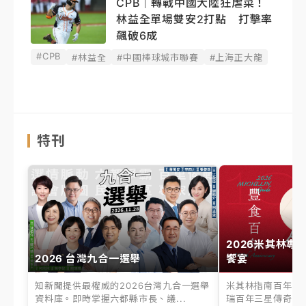
CPB｜轉戰中國大陸狂虐菜！
林益全單場雙安2打點 打擊率
飆破6成
#CPB
#林益全
#中國棒球城市聯賽
#上海正大龍
特刊
2026米其林專
2026 台灣九合一選舉
饗宴
知新聞提供最權威的2026台灣九合一選舉
米其林指南百年之
資料庫。即時掌握六都縣市長、議...
瑞百年三星傳奇、台