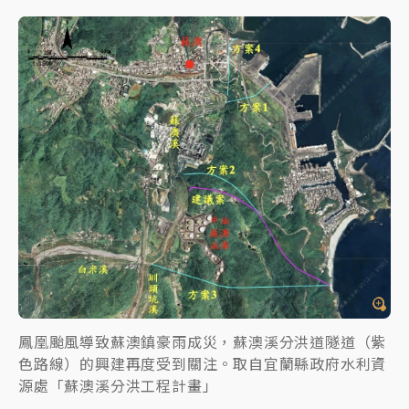
鳳凰颱風導致蘇澳鎮豪雨成災，蘇澳溪分洪道隧道（紫
色路線）的興建再度受到關注。取自宜蘭縣政府水利資
源處「蘇澳溪分洪工程計畫」