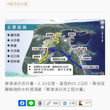
#地方大小事
白海豚瘦身！中部以北防劇烈降水 本周天氣展望「多
雨不穩定」
強風長浪襲馬祖！「白海豚」逼近劃設警戒區 違規戲
水觀浪恐重罰失血
周末精選｜
苯駢芘無安全攝取值！致癌苦茶油下肚 毒
物醫籲多吃蔬果代謝
《知新聞》揭「運科計畫」人體實驗黑幕 運動部不追
究！遭監委質疑
台股處置新制明天上路 4大鬆綁一次看
蘇澳溪分洪計畫，2.33公里、直徑約10.2公尺。取自宜
周末精選｜
鎢業董座離奇命喪豪宅！檢警3方向追出前
蘭縣政府水利資源處「蘇澳溪分洪工程計畫」
員工犯案 破案關鍵曝
APP
連結
訂閱