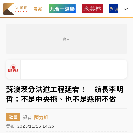
最新
白海豚瘦身！中部以北防劇烈降水 本周天氣展望「多
雨不穩定」
廣告
強風長浪襲馬祖！「白海豚」逼近劃設警戒區 違規戲
水觀浪恐重罰失血
周末精選｜
苯駢芘無安全攝取值！致癌苦茶油下肚 毒
NEWS
物醫籲多吃蔬果代謝
《知新聞》揭「運科計畫」人體實驗黑幕 運動部不追
蘇澳溪分洪道工程延宕！ 鎮長李明
究！遭監委質疑
哲：不是中央拖、也不是縣府不做
▲
台股處置新制明天上路 4大鬆綁一次看
▼
陳力維
社會
記者
周末精選｜
鎢業董座離奇命喪豪宅！檢警3方向追出前
發布
2025/11/16 14:25
員工犯案 破案關鍵曝