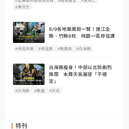
#星展銀總經理黃思翰
#國安基金
#黃崇仁
#黃世杰
8/9各地颱風假一覽！連江全
縣、竹縣8校 桃園一區停班課
#停班停課
#停班課
#颱風假
#白海豚
白海豚瘦身！中部以北防劇烈
降雨 本周天氣展望「不穩
定」
#白海豚
#颱風
#天氣
特刊