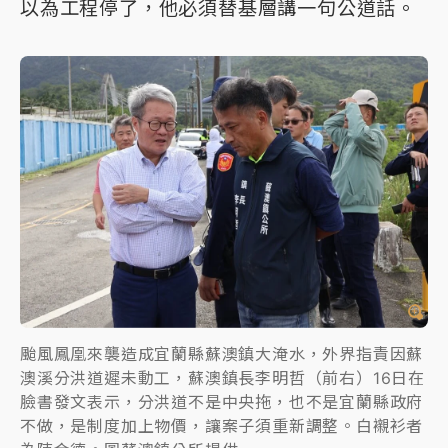
以為工程停了，他必須替基層講一句公道話。
颱風鳳凰來襲造成宜蘭縣蘇澳鎮大淹水，外界指責因蘇
澳溪分洪道遲未動工，蘇澳鎮長李明哲（前右）16日在
臉書發文表示，分洪道不是中央拖，也不是宜蘭縣政府
不做，是制度加上物價，讓案子須重新調整。白襯衫者