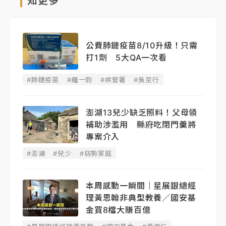
知更多
公費肺鏈疫苗8/10升級！只需
打1劑 5大QA一次看
#肺鏈疫苗
#羅一鈞
#疾管署
#吳至行
澎湖13兒少缺乏照料！父母領
補助涉濫用 縣府吃閉門羹將
專案介入
#澎湖
#兒少
#弱勢家庭
本周感動一瞬間｜星展銀總經
理黃思翰非典型教養／國安基
金買8檔大賺百億