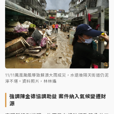
11/11鳳凰颱風導致蘇澳大雨成災，水退後隔天街道仍泥
濘不堪。資料照片，林林攝
強調陳金德協調助益 案件納入氣候變遷財
源