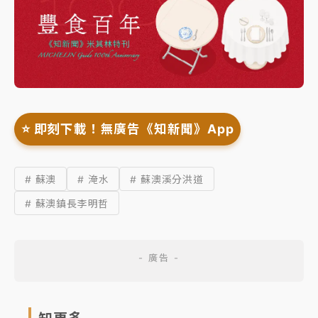
⭐️ 即刻下載！無廣告《知新聞》App
# 蘇澳
# 淹水
# 蘇澳溪分洪道
# 蘇澳鎮長李明哲