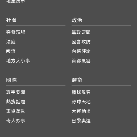
地產房市
社會
政治
突發現場
黨政要聞
法庭
國會攻防
暖流
內幕評論
地方大小事
首都風雲
國際
體育
寰宇要聞
籃球風雲
熱搜話題
野球天地
東協萬象
大運動場
奇人妙事
巴黎奧運