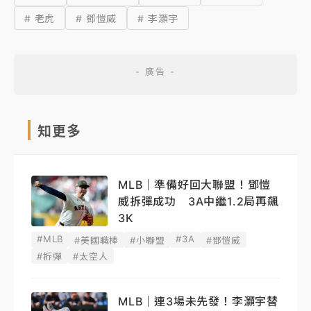
# 老虎
# 鄧愷威
# 李灝宇
知更多
MLB｜準備好回大聯盟！鄧愷
威拆彈成功 3A中繼1.2局再飆
3K
#MLB
#3A
#美國職棒
#小聯盟
#鄧愷威
#拆彈
#太空人
MLB｜連3場未先發！李灝宇替