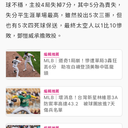
球不穩，主投4局失掉7分，其中5分為責失，
失分平生涯單場最高，雖然投出5次三振，但
也有5次四死球保送，最終太空人以1比10慘
敗，鄧愷威承擔敗投。
編輯推薦
MLB｜道奇1局崩！慘遭單局3轟狂
丟6分 助攻白襪登頂美聯中區龍
頭
編輯推薦
MLB｜壞消息！台灣新星林維恩3A
防禦率高達43.2 被球團放進7天
傷兵名單
編輯推薦