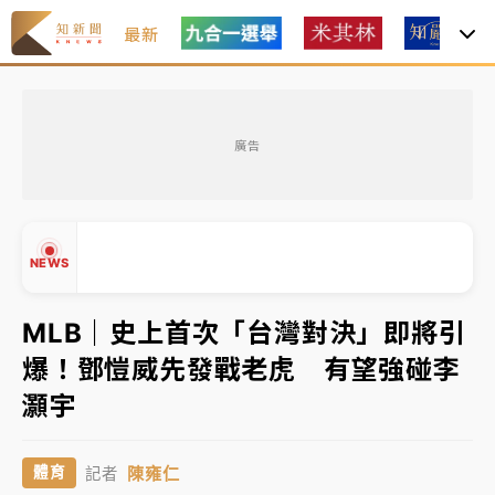
最新
女律師陳昱瑄詐慈濟10億！黃金158kg遭查扣畫面曝光
廣告
暑假過三周才推「E宿新北打卡趣」！抽獎程序複雜 觀
旅局回應了
中信慈善基金會想增加董事人數！辜仲諒向法院聲請遭
NEWS
駁 理由曝光
故宮《龍藏經》特展第2檔！今線上預約開賣一度塞車
MLB｜史上首次「台灣對決」即將引
周六起展出延長至晚上7時
爆！鄧愷威先發戰老虎 有望強碰李
台東農業處長涉圖利渡假村！東檢抗告成功 今重開羈
▲
灝宇
押庭
▼
父親節泡湯了！中颱白海豚雨彈轟3天 「紅到發紫」降
陳雍仁
體育
記者
雨熱區曝