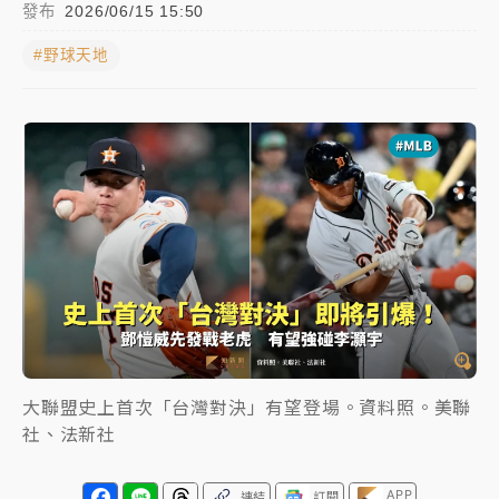
發布
2026/06/15 15:50
女律師陳昱瑄詐慈濟10億！黃金158kg遭查扣畫面曝光
#野球天地
暑假過三周才推「E宿新北打卡趣」！抽獎程序複雜 觀
旅局回應了
中信慈善基金會想增加董事人數！辜仲諒向法院聲請遭
駁 理由曝光
故宮《龍藏經》特展第2檔！今線上預約開賣一度塞車
周六起展出延長至晚上7時
台東農業處長涉圖利渡假村！東檢抗告成功 今重開羈
押庭
父親節泡湯了！中颱白海豚雨彈轟3天 「紅到發紫」降
大聯盟史上首次「台灣對決」有望登場。資料照。美聯
雨熱區曝
社、法新社
APP
連結
訂閱