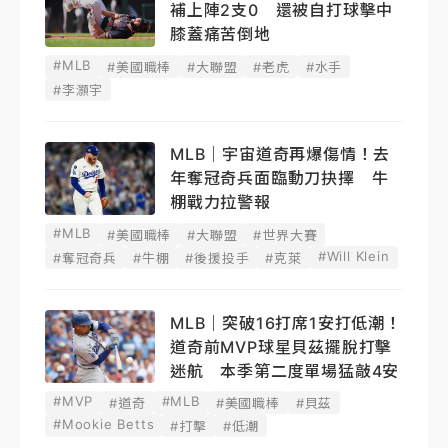
補上陣2支0 還被自打球擊中
膝蓋痛苦倒地
#MLB
#美國職棒
#大聯盟
#老虎
#水手
#李灝宇
MLB｜宇宙道奇再爆傷情！去
年奪冠奇兵面臨動刀抉擇 牛
棚戰力拉警報
#MLB
#美國職棒
#大聯盟
#世界大賽
#Will Klein
#奪冠奇兵
#牛棚
#後援投手
#克萊
MLB｜突破16打席1安打低潮！
道奇前MVP球星貝茲擺脫打擊
迷航 本季第二度單場猛敲4安
#MVP
#MLB
#道奇
#美國職棒
#貝茲
#Mookie Betts
#打擊
#低潮