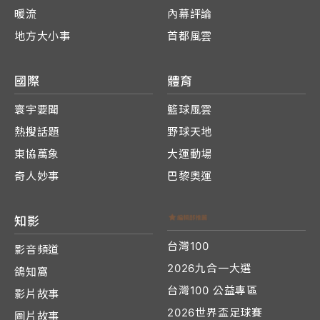
暖流
內幕評論
地方大小事
首都風雲
國際
體育
寰宇要聞
籃球風雲
熱搜話題
野球天地
東協萬象
大運動場
奇人妙事
巴黎奧運
知影
台灣100
影音頻道
2026九合一大選
鴿知窩
台灣100 公益專區
影片故事
2026世界盃足球賽
圖片故事