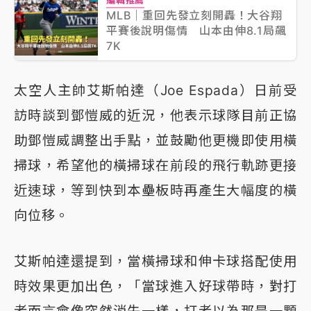
MLB｜重回先發立刻開轟！大谷翔
平賽後說明傷情 山本由伸8.1局飆
7K
太空人主帥艾斯帕達（Joe Espada）日前受
訪時談到鄧愷威的近況，他表示球隊目前正協
助鄧愷威調整出手點，並鼓勵他更機即使用橫
掃球，希望他的橫掃球在前段的飛行軌跡更接
近速球，等到快到本壘板時再產生大幅度的橫
向位移。
艾斯帕達還提到，當橫掃球和伸卡球搭配使用
時效果更加出色，「當球進入好球帶時，對打
者而言會像突然消失一樣，打者以為那是一顆