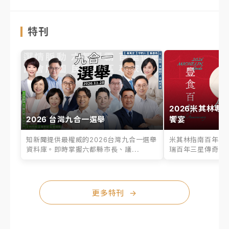
特刊
2026米其林專
2026 台灣九合一選舉
饗宴
知新聞提供最權威的2026台灣九合一選舉
米其林指南百年之
資料庫。即時掌握六都縣市長、議...
瑞百年三星傳奇、台
更多特刊
→