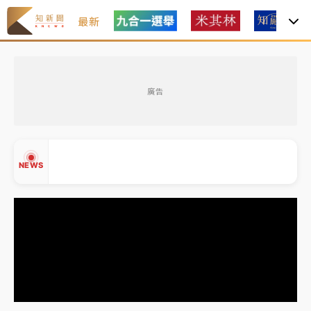
最新
父親節玩樂園！六福村今明2天「爸爸免費」 遠雄海洋
買1送1
廣告
中颱白海豚環流掠北海！今明防劇烈降雨 東部高溫飆
38度
周末精選｜
慈濟遭詐10億完整始末曝！律師掮客大玩兩
NEWS
面手法 郭台銘、蔡英文成關鍵
本周爆款短影音｜
柯文哲帶電子手鐶拄拐杖現身／周玉
蔻蔡玉真開撕爆料
周末精選｜
跨境網購族注意！EZ Way若改由政府委
▲
任 預算難關如何解？
▼
蔣萬安的建中同學！47歲法律學霸戰桃園 公開上任首
要3件事