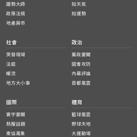
趨勢大師
知天氣
政策法規
知運勢
地產房市
社會
政治
突發現場
黨政要聞
法庭
國會攻防
暖流
內幕評論
地方大小事
首都風雲
國際
體育
寰宇要聞
籃球風雲
熱搜話題
野球天地
東協萬象
大運動場