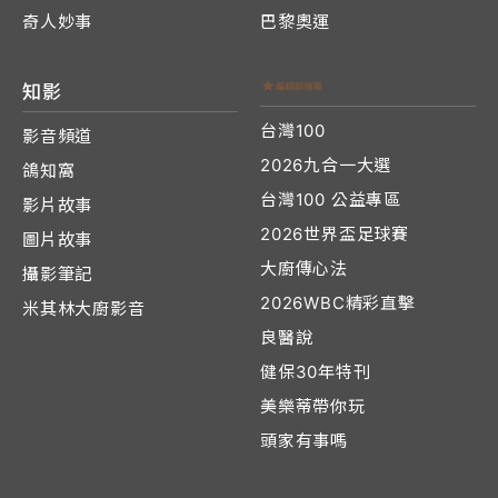
奇人妙事
巴黎奧運
知影
台灣100
影音頻道
2026九合一大選
鴿知窩
台灣100 公益專區
影片故事
2026世界盃足球賽
圖片故事
大廚傳心法
攝影筆記
2026WBC精彩直擊
米其林大廚影音
良醫說
健保30年特刊
美樂蒂帶你玩
頭家有事嗎