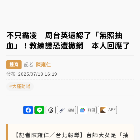
父親節玩樂園！六福村今明2天「爸爸免費」 遠雄海洋
買1送1
中颱白海豚環流掠北海！今明防劇烈降雨 東部高溫飆
不只霸凌 周台英還認了「無照抽
38度
血」！教練證恐遭撤銷 本人回應了
周末精選｜
慈濟遭詐10億完整始末曝！律師掮客大玩兩
面手法 郭台銘、蔡英文成關鍵
陳雍仁
體育
記者
本周爆款短影音｜
柯文哲帶電子手鐶拄拐杖現身／周玉
發布
2025/07/19 16:19
蔻蔡玉真開撕爆料
#大運動場
周末精選｜
跨境網購族注意！EZ Way若改由政府委
任 預算難關如何解？
蔣萬安的建中同學！47歲法律學霸戰桃園 公開上任首
APP
連結
訂閱
要3件事
【記者陳雍仁／台北報導】台師大女足「抽