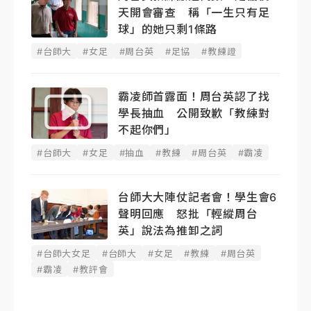
天開會審查 稱「一生只有足
球」的她只剩1條路
#台師大
#女足
#周台英
#足協
#教練證
霸凌師首露面！周台英認了找
學長抽血 公開致歉「教練對
不起你們」
#台師大
#女足
#抽血
#教練
#周台英
#霸凌
台師大大陣仗記者會！學生會6
聲明回應 怒批「輕縱周台
英」說法為推卸之詞
#台師大女足
#台師大
#女足
#教練
#周台英
#霸凌
#教評會