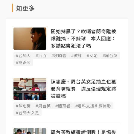
知更多
開始抹黑了？吹哨者簡奇陞被
爆難搞、不練球 本人回應：
多讀點書犯法了嗎
#台師大
#抽血
#吹哨者
#教練
#女足
#周台英
#簡奇陞
陳忠慶、周台英女足抽血也獲
體育署經費 違反倫理規定將
被撤稿
#陳忠慶
#周台英
#體育署
#運科支援訓練補助
#台師大女足
周台英教練撤證倒數！足協後