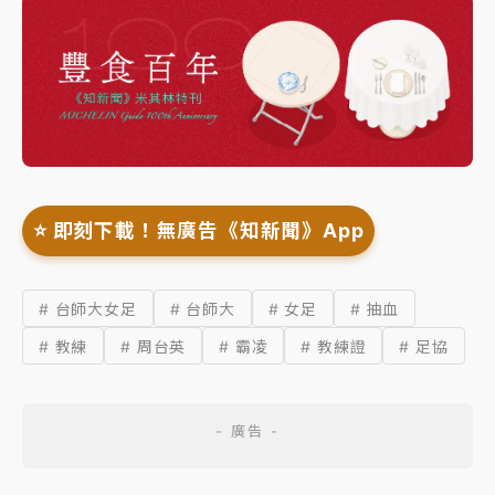
⭐️ 即刻下載！無廣告《知新聞》App
# 台師大女足
# 台師大
# 女足
# 抽血
# 教練
# 周台英
# 霸凌
# 教練證
# 足協