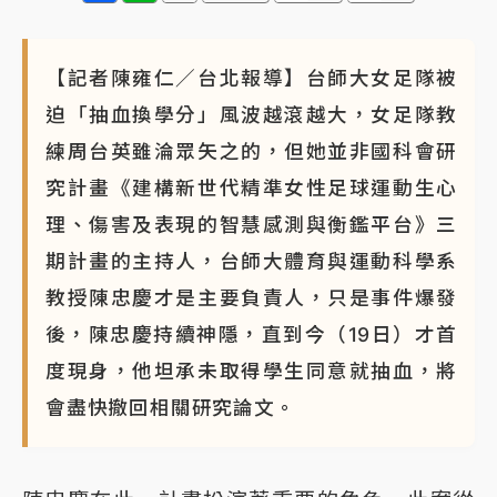
蔣萬安的建中同學！47歲法律學霸戰桃園 公開上任首
要3件事
【記者陳雍仁／台北報導】台師大女足隊被
迫「抽血換學分」風波越滾越大，女足隊教
練周台英雖淪眾矢之的，但她並非國科會研
究計畫《建構新世代精準女性足球運動生心
理、傷害及表現的智慧感測與衡鑑平台》三
期計畫的主持人，台師大體育與運動科學系
教授陳忠慶才是主要負責人，只是事件爆發
後，陳忠慶持續神隱，直到今（19日）才首
度現身，他坦承未取得學生同意就抽血，將
會盡快撤回相關研究論文。