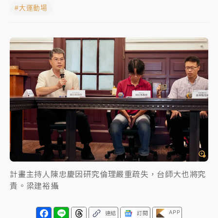
#大運動場
蔣萬安的建中同學！47歲法律學霸戰桃園 公開上任首
要3件事
父親節玩樂園！六福村今明2天「爸爸免費」 遠雄海洋
買1送1
白海豚逼近！新北高灘地停車場下午4時強制拖吊 中午
開放水門周邊紅黃線停車
中颱白海豚環流掠北海！今明防劇烈降雨 東部高溫飆
38度
周末精選｜
慈濟遭詐10億完整始末曝！律師掮客大玩兩
面手法 郭台銘、蔡英文成關鍵
本周爆款短影音｜
柯文哲帶電子手鐶拄拐杖現身／周玉
計畫主持人陳忠慶因研究倫理嚴重疏失，台師大也將究
蔻蔡玉真開撕爆料
責。梁建裕攝
周末精選｜
跨境網購族注意！EZ Way若改由政府委
任 預算難關如何解？
APP
連結
訂閱