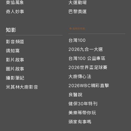
東協萬象
大運動場
奇人妙事
巴黎奧運
知影
台灣100
影音頻道
2026九合一大選
鴿知窩
台灣100 公益專區
影片故事
2026世界盃足球賽
圖片故事
大廚傳心法
攝影筆記
2026WBC精彩直擊
米其林大廚影音
良醫說
健保30年特刊
美樂蒂帶你玩
頭家有事嗎