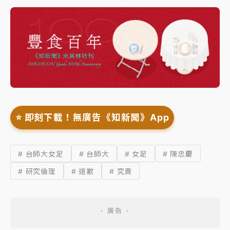
⭐️ 即刻下載！無廣告《知新聞》App
# 台師大女足
# 台師大
# 女足
# 陳忠慶
# 研究倫理
# 道歉
# 究責