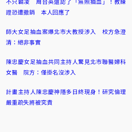
不只霸凌 周台英還認了「無照抽血」！教練
證恐遭撤銷 本人回應了
師大女足抽血案爆北市大教授涉入 校方急澄
清：絕非事實
陳忠慶女足抽血共同主持人驚見北市聯醫婦科
女醫 院方：僅掛名沒涉入
計畫主持人陳忠慶神隱多日終現身！研究倫理
嚴重疏失將被究責