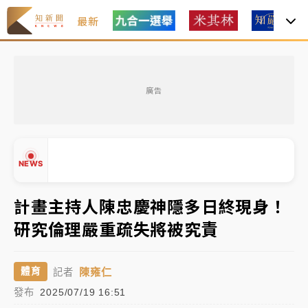
最新
父親節玩樂園！六福村今明2天「爸爸免費」 遠雄海洋
買1送1
廣告
白海豚逼近！新北高灘地停車場下午4時強制拖吊 中午
開放水門周邊紅黃線停車
中颱白海豚環流掠北海！今明防劇烈降雨 東部高溫飆
NEWS
38度
周末精選｜
慈濟遭詐10億完整始末曝！律師掮客大玩兩
計畫主持人陳忠慶神隱多日終現身！
面手法 郭台銘、蔡英文成關鍵
研究倫理嚴重疏失將被究責
本周爆款短影音｜
柯文哲帶電子手鐶拄拐杖現身／周玉
▲
蔻蔡玉真開撕爆料
▼
陳雍仁
體育
記者
周末精選｜
跨境網購族注意！EZ Way若改由政府委
發布
2025/07/19 16:51
任 預算難關如何解？