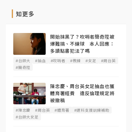
知更多
開始抹黑了？吹哨者簡奇陞被
爆難搞、不練球 本人回應：
多讀點書犯法了嗎
#台師大
#抽血
#吹哨者
#教練
#女足
#周台英
#簡奇陞
陳忠慶、周台英女足抽血也獲
體育署經費 違反倫理規定將
被撤稿
#陳忠慶
#周台英
#體育署
#運科支援訓練補助
#台師大女足