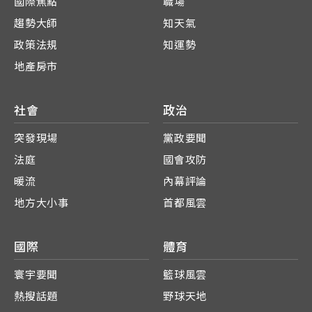
國際焦點
職場
趨勢大師
知天氣
政策法規
知運勢
地產房市
社會
政治
突發現場
黨政要聞
法庭
國會攻防
暖流
內幕評論
地方大小事
首都風雲
國際
體育
寰宇要聞
籃球風雲
熱搜話題
野球天地