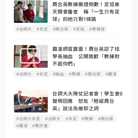
周台英教練撤證倒數！足協後
天開會審查 稱「一生只有足
球」的她只剩1條路
#台師大
#女足
#周台英
#足協
#教練證
霸凌師首露面！周台英認了找
學長抽血 公開致歉「教練對
不起你們」
#台師大
#女足
#抽血
#教練
#周台英
#霸凌
台師大大陣仗記者會！學生會6
聲明回應 怒批「輕縱周台
英」說法為推卸之詞
#台師大女足
#台師大
#女足
#教練
#周台英
#霸凌
#教評會