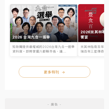
2026米其林專
2026 台灣九合一選舉
饗宴
知新聞提供最權威的2026台灣九合一選舉
米其林指南百年之
資料庫。即時掌握六都縣市長、議...
瑞百年三星傳奇、台
更多特刊
→