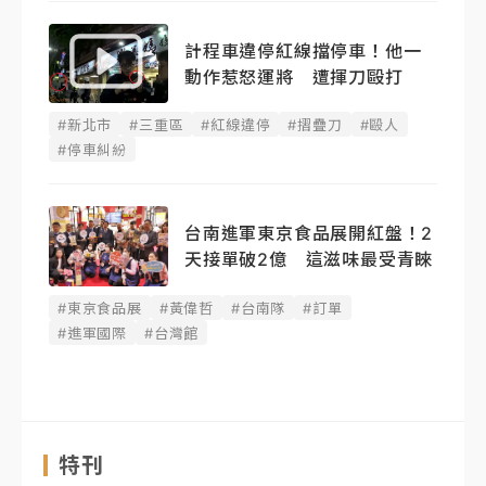
計程車違停紅線擋停車！他一
動作惹怒運將 遭揮刀毆打
#新北市
#三重區
#紅線違停
#摺疊刀
#毆人
#停車糾紛
台南進軍東京食品展開紅盤！2
天接單破2億 這滋味最受青睞
#東京食品展
#黃偉哲
#台南隊
#訂單
#進軍國際
#台灣館
特刊