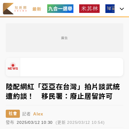
最新
女律師陳昱瑄詐慈濟10億！黃金158kg遭查扣畫面曝光
廣告
暑假過三周才推「E宿新北打卡趣」！抽獎程序複雜 觀
旅局回應了
中信慈善基金會想增加董事人數！辜仲諒向法院聲請遭
NEWS
駁 理由曝光
故宮《龍藏經》特展第2檔！今線上預約開賣一度塞車
陸配網紅「亞亞在台灣」拍片談武統
周六起展出延長至晚上7時
遭約談！ 移民署：廢止居留許可
台東農業處長涉圖利渡假村！東檢抗告成功 今重開羈
▲
押庭
▼
Alex
社會
記者
父親節泡湯了！中颱白海豚雨彈轟3天 「紅到發紫」降
發布
2025/03/12 10:30
(更新 2025/03/12 10:54)
雨熱區曝