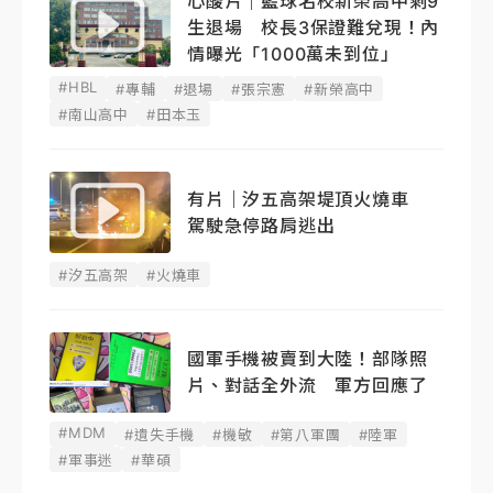
心酸片｜籃球名校新榮高中剩9
生退場 校長3保證難兌現！內
情曝光「1000萬未到位」
#HBL
#專輔
#退場
#張宗憲
#新榮高中
#南山高中
#田本玉
有片｜汐五高架堤頂火燒車
駕駛急停路肩逃出
#汐五高架
#火燒車
國軍手機被賣到大陸！部隊照
片、對話全外流 軍方回應了
#MDM
#遺失手機
#機敏
#第八軍團
#陸軍
#軍事迷
#華碩