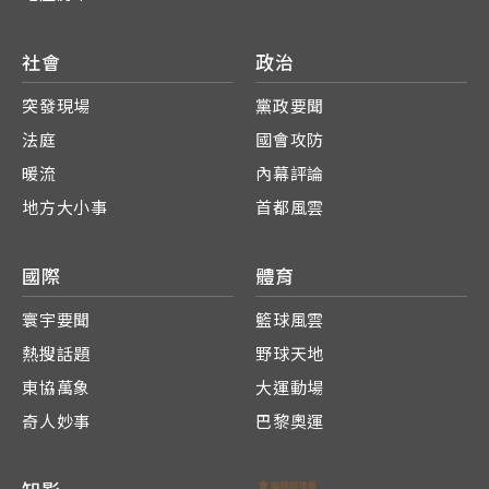
社會
政治
突發現場
黨政要聞
法庭
國會攻防
暖流
內幕評論
地方大小事
首都風雲
國際
體育
寰宇要聞
籃球風雲
熱搜話題
野球天地
東協萬象
大運動場
奇人妙事
巴黎奧運