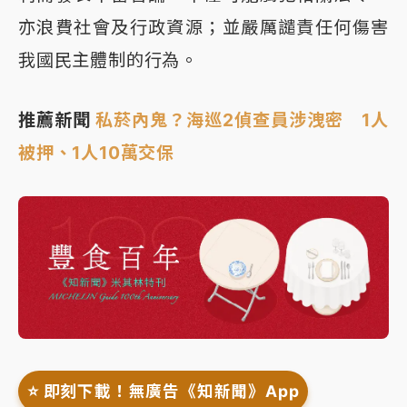
亦浪費社會及行政資源；並嚴厲譴責任何傷害
我國民主體制的行為。
推薦新聞
私菸內鬼？海巡2偵查員涉洩密 1人
被押、1人10萬交保
⭐️ 即刻下載！無廣告《知新聞》App