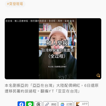
#突發現場
女律師陳昱瑄詐慈濟10億！黃金158kg遭查扣畫面曝光
暑假過三周才推「E宿新北打卡趣」！抽獎程序複雜 觀
旅局回應了
中信慈善基金會想增加董事人數！辜仲諒向法院聲請遭
駁 理由曝光
故宮《龍藏經》特展第2檔！今線上預約開賣一度塞車
周六起展出延長至晚上7時
台東農業處長涉圖利渡假村！東檢抗告成功 今重開羈
押庭
父親節泡湯了！中颱白海豚雨彈轟3天 「紅到發紫」降
本名劉振亞的「亞亞在台灣」大陸配偶網紅，6日還原
雨熱區曝
遭移民署約談過程。翻攝YT「亚亚在台湾」
APP
連結
訂閱