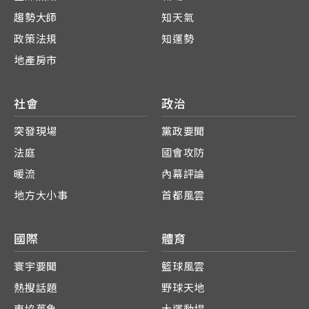
趨勢大師
知天氣
政策法規
知運勢
地產房市
社會
政治
突發現場
黨政要聞
法庭
國會攻防
暖流
內幕評論
地方大小事
首都風雲
國際
體育
寰宇要聞
籃球風雲
熱搜話題
野球天地