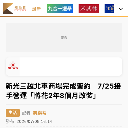
最新
台積電殺35元、台股跌近300點 被動元件、低軌衛星
及載板皆走弱
廣告
中信慈善基金會想增加董事人數！辜仲諒向法院聲請遭
駁 理由曝光
故宮《龍藏經》特展第2檔！今線上預約開賣一度塞車
NEWS
周六起展出延長至晚上7時
台東農業處長涉圖利渡假村！東檢抗告成功 今重開羈
新光三越北車商場完成簽約 7/25接
押庭
手營運「將花2年8個月改裝」
父親節泡湯了！中颱白海豚雨彈轟3天 「紅到發紫」降
▲
▼
雨熱區曝
美樂蒂
生活
記者
台積電殺35元、台股跌近300點 被動元件、低軌衛星
發布
2026/07/08 16:14
及載板皆走弱