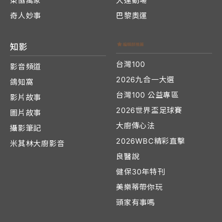
東協萬象
大運動場
奇人妙事
巴黎奧運
知影
台灣100
影音頻道
2026九合一大選
鴿知窩
台灣100 公益專區
影片故事
2026世界盃足球賽
圖片故事
大廚傳心法
攝影筆記
2026WBC精彩直擊
米其林大廚影音
良醫說
健保30年特刊
美樂蒂帶你玩
頭家有事嗎