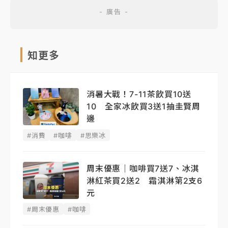
知更多
消暑大戰！7-11茶飲買10送
10 全家冰飲買3送1抽圭賢周
邊
#消費
#咖啡
#思樂冰
周末優惠｜咖啡買7送7、冰淇
淋紅茶買2送2 霜淇淋第2支6
元
#周末優惠
#咖啡