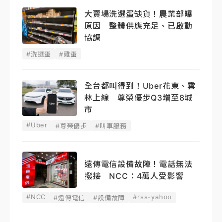
大賣場洗選蛋缺貨！農業部曝
原因 整體供應充足、已啟動
協調
#洗選蛋
#雞蛋
全台都叫得到！Uber花東、雲
林上線 尊榮優步Q3增至8城
市
#Uber
#尊榮優步
#叫車服務
遠傳電信設備故障！電話無法
撥接 NCC：4萬人受影響
#NCC
#rss-yahoo
#遠傳電信
#設備故障