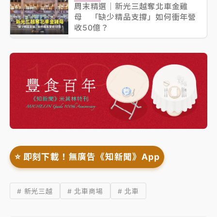
周末精選｜新光三越奪北車金雞
母 「缺少精品支撐」如何衝年營
收50億？
⭐️ 即刻下載！無廣告《知新聞》App
# 新光三越
# 北車商場
# 北車