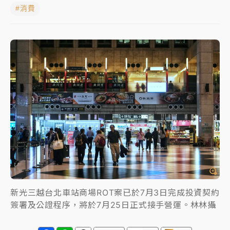
#消費
中信慈善基金會想增加董事人數！辜仲諒向法院聲請遭
駁 理由曝光
故宮《龍藏經》特展第2檔！今線上預約開賣一度塞車
周六起展出延長至晚上7時
台東農業處長涉圖利渡假村！東檢抗告成功 今重開羈
押庭
父親節泡湯了！中颱白海豚雨彈轟3天 「紅到發紫」降
雨熱區曝
新光三越台北車站商場ROT案已於7月3日完成投資契約
簽署及公證程序，將於7月25日正式接手營運。林林攝