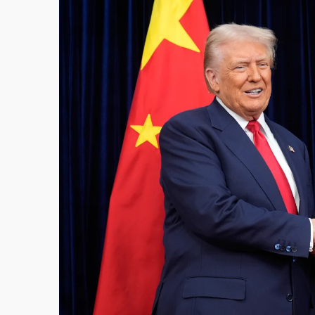
父親節泡湯了！中颱白海豚雨彈轟3天 「紅