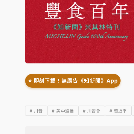
⭐️ 即刻下載！無廣告《知新聞》App
# 川普
# 美中通話
# 川習會
# 習近平