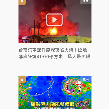
社會
台南汽車配件廠深夜陷火海！延燒
鄰廠狂燒4000平方米 驚人畫面曝
生活