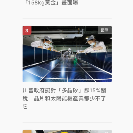
「158kg黃金」畫面曝
國際
川普政府擬對「多晶矽」課15%關
稅 晶片和太陽能板產業都少不了
它