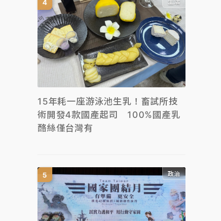
生活
15年耗一座游泳池生乳！畜試所技
術開發4款國產起司 100%國產乳
酪絲僅台灣有
政治