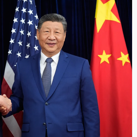
到發紫」降雨熱區曝