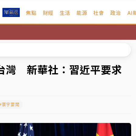
焦點
財經
生活
能源
社會
政治
AI
、低軌衛星及載板皆走弱
院聲請遭駁 理由曝光
一度塞車 周六起展出延長至晚上7時
今重開羈押庭
台灣 新華社：習近平要求
到發紫」降雨熱區曝
、低軌衛星及載板皆走弱
#寰宇要聞
院聲請遭駁 理由曝光
一度塞車 周六起展出延長至晚上7時
今重開羈押庭