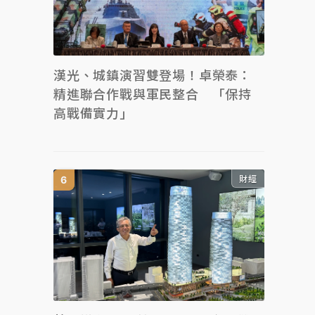
漢光、城鎮演習雙登場！卓榮泰：
精進聯合作戰與軍民整合 「保持
高戰備實力」
財經