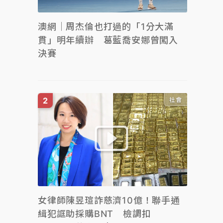
澳網｜周杰倫也打過的「1分大滿
貫」明年續辦 葛藍喬安娜曾闖入
決賽
社會
女律師陳昱瑄詐慈濟10億！聯手通
緝犯誆助採購BNT 檢調扣