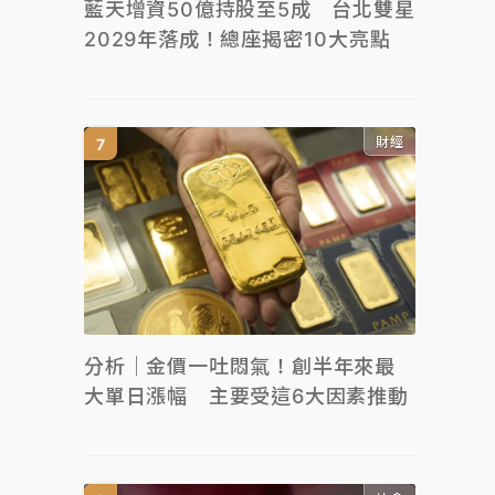
藍天增資50億持股至5成 台北雙星
2029年落成！總座揭密10大亮點
財經
分析｜金價一吐悶氣！創半年來最
大單日漲幅 主要受這6大因素推動