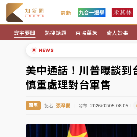
最新
台積電殺35元、台股跌近300點 被動元件
寰宇要聞
熱搜話題
東協萬象
奇人妙事
中信慈善基金會想增加董事人數！辜仲諒向法
故宮《龍藏經》特展第2檔！今線上預約開賣
NEWS
台東農業處長涉圖利渡假村！東檢抗告成功 
美中通話！川普曝談到
▲
父親節泡湯了！中颱白海豚雨彈轟3天 「紅
▼
慎重處理對台軍售
台積電殺35元、台股跌近300點 被動元件
張翠蘭
2026/02/05 08:05
國際
記者
|
發布
中信慈善基金會想增加董事人數！辜仲諒向法
故宮《龍藏經》特展第2檔！今線上預約開賣
台東農業處長涉圖利渡假村！東檢抗告成功 