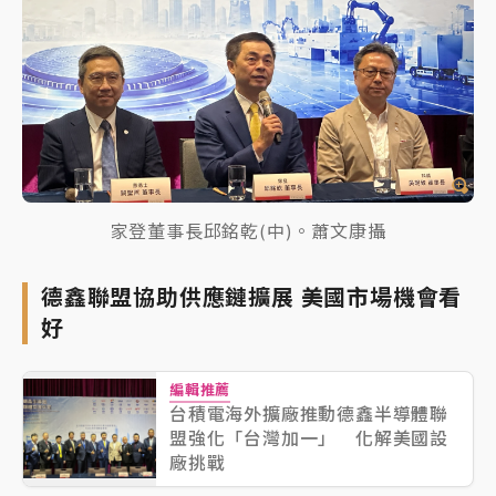
家登董事長邱銘乾(中)。蕭文康攝
德鑫聯盟協助供應鏈擴展 美國市場機會看
好
編輯推薦
台積電海外擴廠推動德鑫半導體聯
盟強化「台灣加一」 化解美國設
廠挑戰