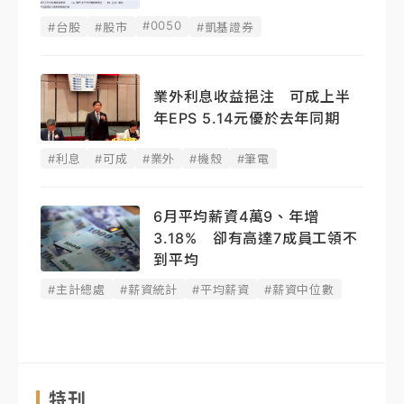
#0050
#台股
#股市
#凱基證券
業外利息收益挹注 可成上半
年EPS 5.14元優於去年同期
#利息
#可成
#業外
#機殼
#筆電
6月平均薪資4萬9、年增
3.18% 卻有高達7成員工領不
到平均
#主計總處
#薪資統計
#平均薪資
#薪資中位數
特刊