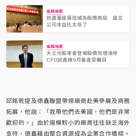
編輯推薦
技嘉董座葉培城為股價抱屈 直言
公司本益比太低了
編輯推薦
大立光股東會登場股價亮燈漲停
CPO試產線9月量產受矚目
邱銘乾提及德鑫聯盟帶領廠商赴美參展及商務
拓展，他說：「我帶他們去美國，他們是非常
歡迎的。」由於規模較小的廠商往往缺乏海外
支持，德鑫藉由整合資源成為企業合作橋樑。