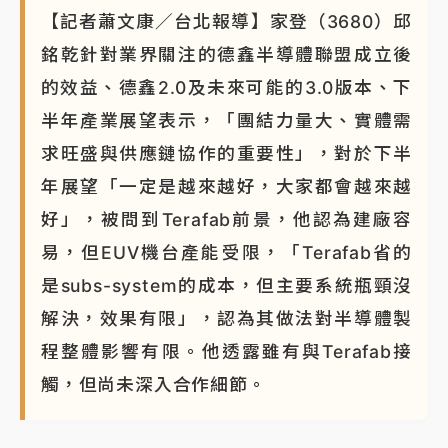
【記者蕭文康／台北報導】家登（3680）邱
NBA｜
傳奇名帥驚傳離世！曾以「瘋狂籃球」震撼聯
盟 兩大愛徒向他致
銘乾針對業界關注的德鑫半導體聯盟成立後
的效益、德鑫2.0及未來可能的3.0版本、下
半年產業展望表示，「團結力量大、實體需
求旺盛與供應鏈協作的重要性」，對於下半
年展望「一定是越來越好，大家都會越來越
好」，被問到Terafab前景，他認為建廠容
易，但EUV機台產能受限，「Terafab省的
是subs-system的成本，但主要系統瓶頸沒
解決，效果有限」，認為其做法對半導體製
程整體影響有限。他透露雖有與Terafab接
觸，但尚未深入合作細節。