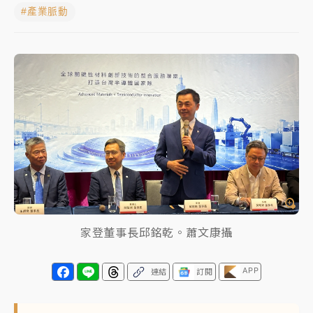
#產業脈動
NBA｜
傳奇名帥驚傳離世！曾以「瘋狂籃球」震撼聯
盟 兩大愛徒向他致
中租控股7月營收創今年新高 前7月獲利成長6%
獨家｜
和欣客運總裁逝世！少東涉洗錢遭收押 戴手銬
腳鐐提前奔靈堂畫面曝
處置制度大變革！ 證交所今起縮短股票「關禁閉」天
數與撮合時間
才續任就飛美國大學面試 清大校長高為元致歉：機會
到來時引起我的好奇
家登董事長邱銘乾。蕭文康攝
白海豚颱風解除海警 西南風來了！4縣市大雨特報、各
地午後雷雨
APP
連結
訂閱
分析｜
7月營收甫首破單月9000億元下半年續旺指
標？ 鴻海本週法說法人關注的四大重點