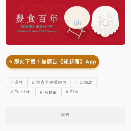
⭐️ 即刻下載！無廣告《知新聞》App
# 家登
# 德鑫半導體聯盟
# 邱銘乾
# Terafab
# EUV
# 台積電