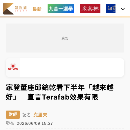
最新
中租控股7月營收創今年新高 前7月獲利成長6%
廣告
獨家｜
和欣客運總裁逝世！少東涉洗錢遭收押 戴手銬
腳鐐提前奔靈堂畫面曝
處置制度大變革！ 證交所今起縮短股票「關禁閉」天
NEWS
數與撮合時間
才續任就飛美國大學面試 清大校長高為元致歉：機會
家登董座邱銘乾看下半年「越來越
到來時引起我的好奇
好」 直言Terafab效果有限
白海豚颱風解除海警 西南風來了！4縣市大雨特報、各
▲
地午後雷雨
▼
克里夫
財經
記者
分析｜
7月營收甫首破單月9000億元下半年續旺指
發布
2026/06/09 15:27
標？ 鴻海本週法說法人關注的四大重點