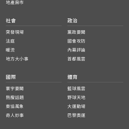
地產房市
社會
政治
突發現場
黨政要聞
法庭
國會攻防
暖流
內幕評論
地方大小事
首都風雲
國際
體育
寰宇要聞
籃球風雲
熱搜話題
野球天地
東協萬象
大運動場
奇人妙事
巴黎奧運