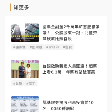
知更多
國票金副董2千萬年薪惹肥貓爭
議！ 公股股東一銀、兆豐齊
喊砍薪比照官股
#國票金
#國票證
#財政部
#官股
台銀啟動新進人員甄選！起薪
上看6.3萬 年薪有望破百萬
#台銀
#徵才
凱基證券揭股利再投資前10
名 0050穩居冠