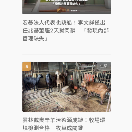
宏碁法人代表也跳船！李文詳僅出
任兆基董座2天就閃辭 「發現內部
管理缺失」
生活
雲林戴奧辛羊污染源成謎！牧場環
境檢測合格 牧草成關鍵