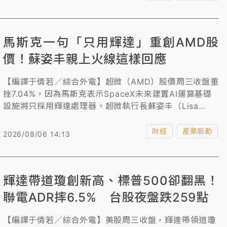
停，來到11110元續創高。
馬斯克一句「只用輝達」重創AMD股
價！蘇姿丰親上火線這樣回應
【編譯于倩若／綜合外電】超微（AMD）股價周三收盤重
挫7.04%，因為馬斯克表示SpaceX未來建置AI運算基礎
設施將只採用輝達處理器。超微執行長蘇姿丰（Lisa
Su）也對這項進展作出回應。
財經
產業脈動
2026/08/06 14:13
輝達帶道瓊創新高、標普500卻翻黑！
聯電ADR摔6.5% 台股夜盤跌259點
【編譯于倩若／綜合外電】美股周三收盤，輝達帶領道瓊