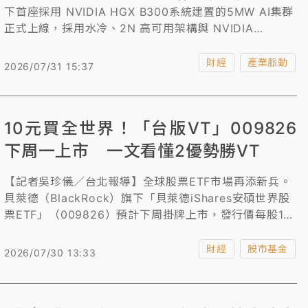
下首座採用 NVIDIA HGX B300系統建置的5MW AI集群
正式上線，採用水冷、2N 高可用架構與 NVIDIA
Quantum-X800 InfiniBand 網路，支撐大型模型訓練與
推論需求，並已簽下首批客戶長期租賃合約，以超過9成
財經
產業脈動
2026/07/31 15:37
使用率投入商業營運。
10元買全世界！「台版VT」009826
下周一上市 一文看懂2優勢勝VT
【記者吳珍儀／台北報導】全球股票ETF市場再添新兵。
貝萊德（BlackRock）旗下「貝萊德iShares安碩世界股
票ETF」（009826）預計下周掛牌上市，發行價每股10
元，主打一檔布局全球近40個國家、涵蓋大型股、中型股
及小型股，並採不配息設計，希望滿足投資人一次掌握全
財經
股市基金
2026/07/30 13:33
球股市、追求長期資本增值的需求。