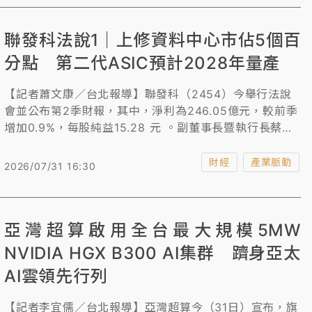
聯發科法說1｜上修資料中心市佔5個百
分點 第二代ASIC預計2028年量產
【記者蕭文康／台北報導】聯發科（2454）今舉行法說
會並公布第2季財報，其中，淨利為246.05億元，較前季
增加0.9%，每股純益15.28 元 。副董事長暨執行長蔡力
行針對第3季營運展望預估營收約1522~1598億元，較前
1季持平至成長5%，毛利率達46%±1.5%。他透露與美國1
財經
產業脈動
2026/07/31 16:30
家CSP大廠合作AI加速器ASIC，預計今年第4季進入量
產，第二代2028年量產，而2026年資料中心營收可望超
過20億美元，2027年的可服務市場規模可達800億美
亞灣超算啟用全台最大規模5MW
元，聯發科也將市佔率目標從上季預估的10%至15%，提
高至15%至20%。
NVIDIA HGX B300 AI集群 躋身亞太
AI雲領先行列
【記者李宜儒／台北報導】亞灣超算今（31日）宣布，旗