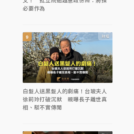
文！ 批立院逾越憲政份際：將採
必要作為
財經
白髮人送黑髮人的劇痛！台玻夫人
徐莉玲打破沉默 親曝長子離世真
相、駁不實傳聞