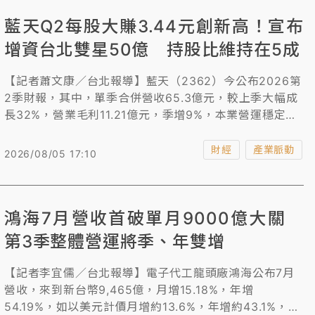
藍天Q2每股大賺3.44元創新高！宣布
增資台北雙星50億 持股比維持在5成
【記者蕭文康／台北報導】藍天（2362）今公布2026第
2季財報，其中，單季合併營收65.3億元，較上季大幅成
長32%，營業毛利11.21億元，季增9%，本業營運穩定增
長，業外獲利亮眼，第2季稅後淨利19.89億元，單季EPS
3.44元，創單季新高。另董事會通過對台北雙星分批增資
財經
產業脈動
2026/08/05 17:10
共計50億元，累計投資金額為100億元，持有股份10億
股，持股比例50%。
鴻海7月營收首破單月9000億大關
第3季整體營運將季、年雙增
【記者李宜儒／台北報導】電子代工龍頭廠鴻海公布7月
營收，來到新台幣9,465億，月增15.18%，年增
54.19%，如以美元計價月增約13.6%，年增約43.1%，創