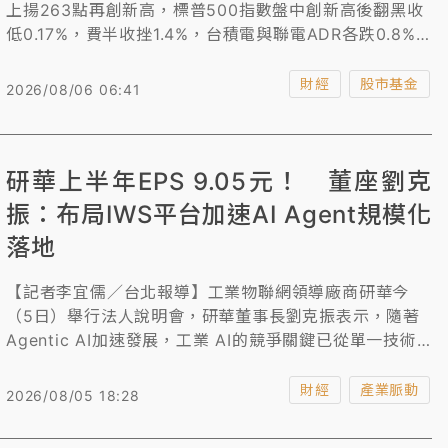
上揚263點再創新高，標普500指數盤中創新高後翻黑收
低0.17%，費半收挫1.4%，台積電與聯電ADR各跌0.8%
和6.5%。另一方面，台指期夜盤收盤跌259點。
財經
股市基金
2026/08/06 06:41
研華上半年EPS 9.05元！ 董座劉克
振：布局IWS平台加速AI Agent規模化
落地
【記者李宜儒／台北報導】工業物聯網領導廠商研華今
（5日）舉行法人說明會，研華董事長劉克振表示，隨著
Agentic AI加速發展，工業 AI的競爭關鍵已從單一技術
與模型，走向軟硬整合與產業場域的深度融合。
財經
產業脈動
2026/08/05 18:28