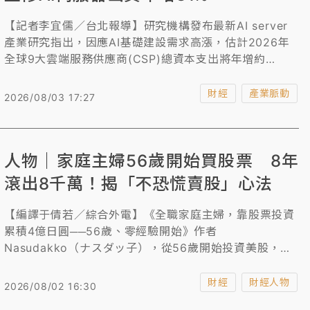
【記者李宜儒／台北報導】研究機構發布最新AI server
產業研究指出，因應AI基礎建設需求高漲，估計2026年
全球9大雲端服務供應商(CSP)總資本支出將年增約
90%，超大型CSP、Tier-2資料中心業者對NVIDIA
GB/VR等整櫃式AI server方案的採購意願明顯提高，加
財經
產業脈動
2026/08/03 17:27
上Google、AWS新一代ASIC平台於2026下半年陸續放
量，因此上修2026年AI server出貨年成長幅度，從原先
的28%更新為近31%。
人物｜家庭主婦56歲開始買股票 8年
滾出8千萬！揭「不恐慌賣股」心法
【編譯于倩若／綜合外電】《全職家庭主婦，靠股票投資
累積4億日圓──56歲、零經驗開始》作者
Nasudakko（ナスダッ子），從56歲開始投資美股，短
短8年間，就把6000萬日圓（ 1201.2萬台幣）資產增值
至4億日圓（約8008萬台幣），她分享自己始終堅持的投
財經
財經人物
2026/08/02 16:30
資心法。