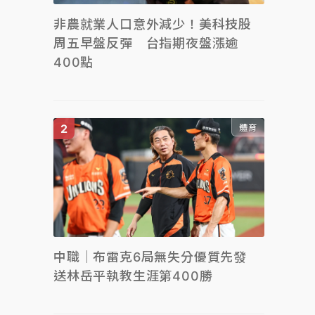
非農就業人口意外減少！美科技股
周五早盤反彈 台指期夜盤漲逾
400點
體育
中職｜布雷克6局無失分優質先發
送林岳平執教生涯第400勝