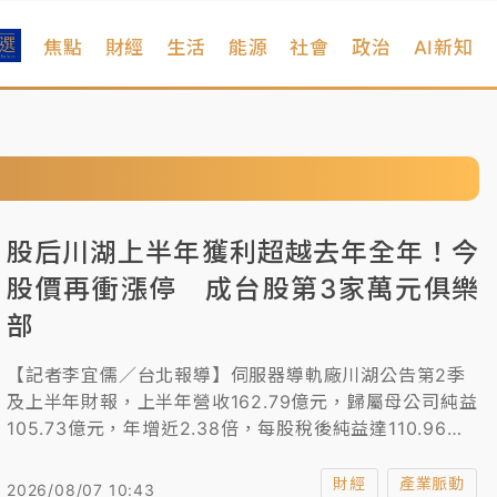
焦點
財經
生活
能源
社會
政治
AI新知
股后川湖上半年獲利超越去年全年！今
股價再衝漲停 成台股第3家萬元俱樂
部
【記者李宜儒／台北報導】伺服器導軌廠川湖公告第2季
及上半年財報，上半年營收162.79億元，歸屬母公司純益
105.73億元，年增近2.38倍，每股稅後純益達110.96
元，已超越去年全年的103.23元，股價在昨天衝上萬元大
關之後，成為台股第3家萬元公司，今天又直接跳空漲
財經
產業脈動
2026/08/07 10:43