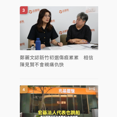
政治
鄭麗文認新竹初選傷痕累累 相信
陳見賢不會親痛仇快
財經