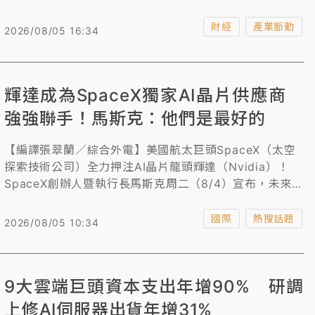
下歷年同期與單月最高表現，也是單月營收首度超過
9000億大關。
財經
產業脈動
2026/08/05 16:34
輝達成為SpaceX獨家AI晶片供應商
強強聯手！馬斯克：他們是最好的
【編譯張翠蘭／綜合外電】美國航太巨頭SpaceX（太空
探索技術公司）全力押注AI晶片龍頭輝達（Nvidia）！
SpaceX創辦人暨執行長馬斯克周二（8/4）宣布，未來
該公司的人工智慧（AI）服務將完完全全只使用輝達的系
統，包括選擇Rubin晶片作為Starmind AI1軌道資料中心
國際
熱搜話題
2026/08/05 10:34
衛星的核心元件，因為「他們是最好的」。
9大雲端巨頭資本支出年增90% 研調
上修AI伺服器出貨年增31%