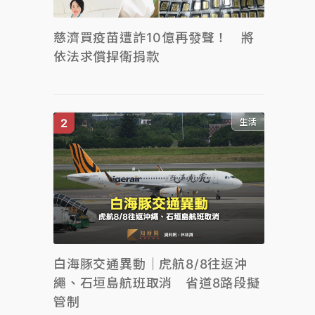
慈濟買疫苗遭詐10億再發聲！ 將
依法求償捍衛捐款
生活
白海豚交通異動｜虎航8/8往返沖
繩、石垣島航班取消 省道8路段擬
管制