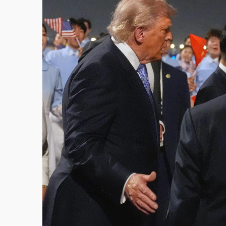
故宮《龍藏經》特展第2檔！今線上預約開賣
台東農業處長涉圖利渡假村！東檢抗告成功 
父親節泡湯了！中颱白海豚雨彈轟3天 「紅