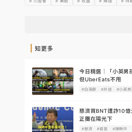
# 川習會
# 美股
# 收盤
# 輝達
# 特
知更多
今日精選｜「小英男
但UberEats不甩
#白海豚
#外送
#小英男
慈濟買BNT遭詐10
正攤在陽光下
#慈濟
#疫苗
#陳時中