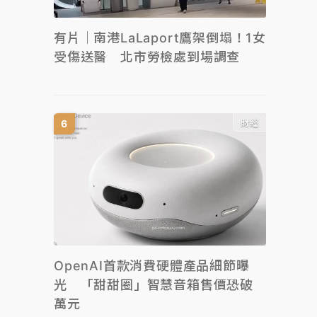
有片｜南港LaLaport鷹架倒塌！1女
受傷送醫 北市勞檢處到場調查
財經
OpenAI首款消費硬體產品細節曝
光 「甜甜圈」智慧音箱售價恐破
萬元