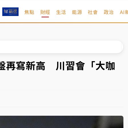
焦點
財經
生活
能源
社會
政治
AI
扣畫面曝光
序複雜 觀旅局回應了
院聲請遭駁 理由曝光
一度塞車 周六起展出延長至晚上7時
收盤再寫新高 川習會「大咖
今重開羈押庭
到發紫」降雨熱區曝
扣畫面曝光
序複雜 觀旅局回應了
院聲請遭駁 理由曝光