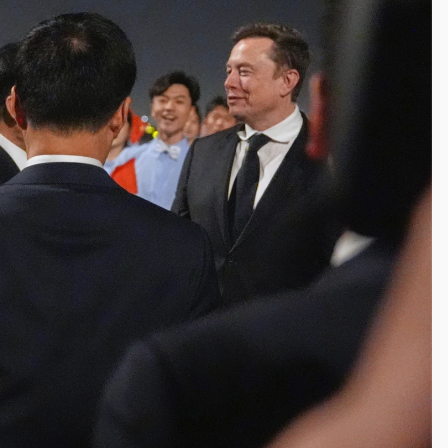
一度塞車 周六起展出延長至晚上7時
今重開羈押庭
到發紫」降雨熱區曝