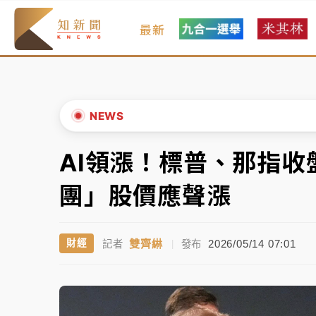
最新
女律師陳昱瑄詐慈濟10億！黃金158kg遭查
暑假過三周才推「E宿新北打卡趣」！抽獎程
中信慈善基金會想增加董事人數！辜仲諒向法
NEWS
故宮《龍藏經》特展第2檔！今線上預約開賣
AI領漲！標普、那指
▲
台東農業處長涉圖利渡假村！東檢抗告成功 
▼
團」股價應聲漲
父親節泡湯了！中颱白海豚雨彈轟3天 「紅
雙齊綝
2026/05/14 07:01
財經
記者
|
發布
女律師陳昱瑄詐慈濟10億！黃金158kg遭查
暑假過三周才推「E宿新北打卡趣」！抽獎程
中信慈善基金會想增加董事人數！辜仲諒向法