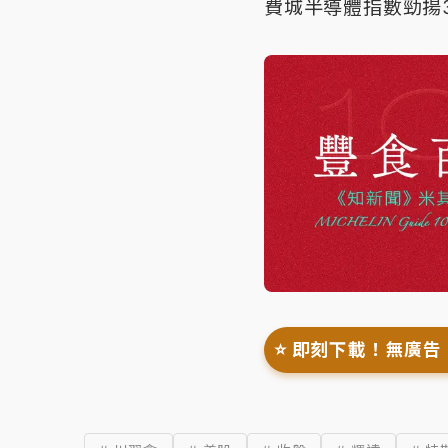
費城半導體指數勁揚300
⭐️ 即刻下載！無廣告