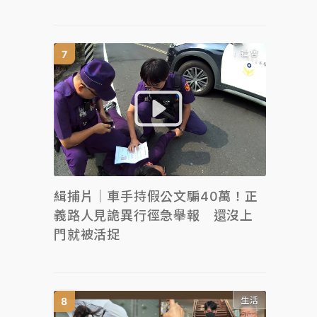
社會
緝捕片｜車手持假公文騙40萬！正
義路人見詭異行徑急舉報 還沒上
門就被活捉
生活