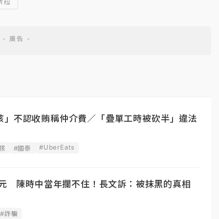
斯拉
孩」不認收賄稱仲介費／「疊單工時被砍半」違法
#UberEats
孩
#國泰
億元 陳時中當年攔不住！長文訴：被抹黑的真相
#詐騙