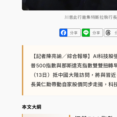
川普此行邀集特斯拉執行
分享
分享
【記者陳亮諭／綜合報導】AI科技股
普500指數與那斯達克指數雙雙扭轉
（13日）抵中國大陸訪問，將與習
長黃仁勳帶動自家股價同步走揚，科
本文大綱