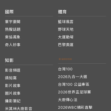
國際
體育
寰宇要聞
籃球風雲
熱搜話題
野球天地
東協萬象
大運動場
奇人妙事
巴黎奧運
知影
台灣100
影音頻道
2026九合一大選
鴿知窩
台灣100 公益專區
影片故事
2026世界盃足球賽
圖片故事
大廚傳心法
攝影筆記
2026WBC精彩直擊
米其林大廚影音