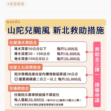
#突發現場
日職｜
林安可狀態正好卻因左膝疼痛下二軍 日媒感嘆
「好事多磨」
韓股最壞時期已過？大摩估去槓桿完成逾半 波動率降
至2個月低
「白海豚」雨炸新北！通報109件災情 侯友宜揭這類災
損最多
白海豚挾豪雨狂炸新北！時雨量破百毫米 水塔、雨棚
砸落毀車