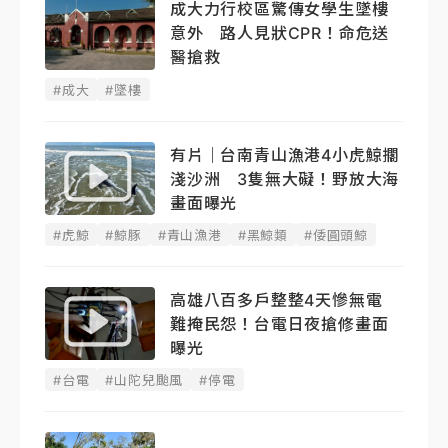
成大力行校區驚傳女學生墜樓
意外 路人見狀CPR！命危送
醫搶救
#成大
#墜樓
有片｜台南青山漁港4小虎鯨擱
淺沙洲 3隻無大礙！野放大海
畫面曝光
#虎鯨
#鯨豚
#青山漁港
#黑鯨類
#倭圓頭鯨
高雄八百多戶整整4天慘無電
難掩民怨！台電日夜搶修畫面
曝光
#台電
#山陀兒颱風
#停電