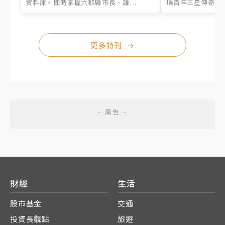
資料庫。即時掌握六都縣市長、議...
瑞百年三星傳奇、台
更多特刊
→
財經
生活
股市基金
交通
投資長觀點
旅遊