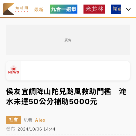
最新
金控第2季海外曝險破31兆創高 日本年增45%居冠
廣告
日職｜
林安可狀態正好卻因左膝疼痛下二軍 日媒感嘆
「好事多磨」
韓股最壞時期已過？大摩估去槓桿完成逾半 波動率降
NEWS
至2個月低
「白海豚」雨炸新北！通報109件災情 侯友宜揭這類災
侯友宜調降山陀兒颱風救助門檻 淹
損最多
水未達50公分補助5000元
白海豚挾豪雨狂炸新北！時雨量破百毫米 水塔、雨棚
▲
砸落毀車
▼
Alex
社會
記者
金控第2季海外曝險破31兆創高 日本年增45%居冠
發布
2024/10/06 14:44