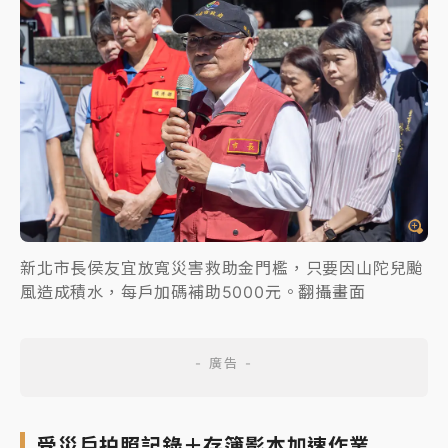
新北市長侯友宜放寬災害救助金門檻，只要因山陀兒颱
風造成積水，每戶加碼補助5000元。翻攝畫面
受災戶拍照記錄＋存簿影本加速作業