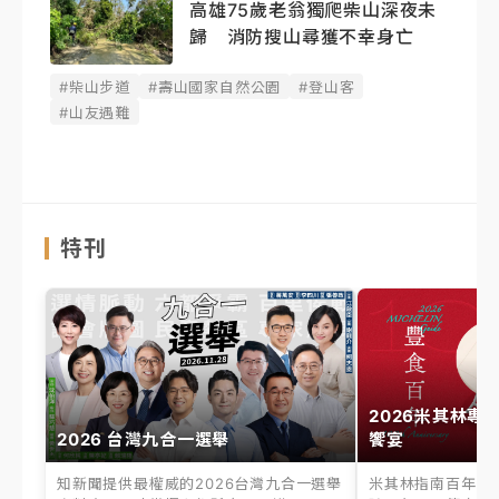
高雄75歲老翁獨爬柴山深夜未
歸 消防搜山尋獲不幸身亡
#柴山步道
#壽山國家自然公園
#登山客
#山友遇難
特刊
2026米其林專
2026 台灣九合一選舉
饗宴
知新聞提供最權威的2026台灣九合一選舉
米其林指南百年之