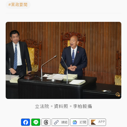
#黨政要聞
女律師陳昱瑄詐慈濟10億！黃金158kg遭查扣畫面曝光
暑假過三周才推「E宿新北打卡趣」！抽獎程序複雜 觀
旅局回應了
中信慈善基金會想增加董事人數！辜仲諒向法院聲請遭
駁 理由曝光
故宮《龍藏經》特展第2檔！今線上預約開賣一度塞車
周六起展出延長至晚上7時
台東農業處長涉圖利渡假村！東檢抗告成功 今重開羈
押庭
父親節泡湯了！中颱白海豚雨彈轟3天 「紅到發紫」降
立法院。資料照。李柏毅攝
雨熱區曝
APP
連結
訂閱