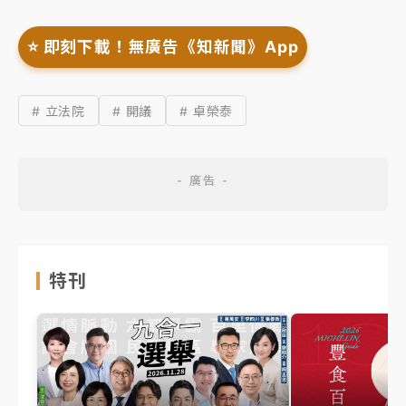
⭐️ 即刻下載！無廣告《知新聞》App
# 立法院
# 開議
# 卓榮泰
特刊