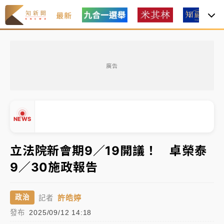
最新
女律師陳昱瑄詐慈濟10億！黃金158kg遭查扣畫面曝光
廣告
暑假過三周才推「E宿新北打卡趣」！抽獎程序複雜 觀
旅局回應了
中信慈善基金會想增加董事人數！辜仲諒向法院聲請遭
NEWS
駁 理由曝光
故宮《龍藏經》特展第2檔！今線上預約開賣一度塞車
立法院新會期9／19開議！ 卓榮泰
周六起展出延長至晚上7時
9／30施政報告
▲
台東農業處長涉圖利渡假村！東檢抗告成功 今重開羈
▼
押庭
許皓婷
政治
記者
父親節泡湯了！中颱白海豚雨彈轟3天 「紅到發紫」降
發布
2025/09/12 14:18
雨熱區曝