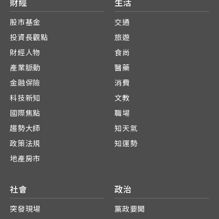
財經
生活
股市基金
交通
投資長觀點
旅遊
財經人物
食尚
產業脈動
醫藥
金融保險
消費
科技新知
文教
國際焦點
職場
趨勢大師
知天氣
政策法規
知運勢
地產房市
社會
政治
突發現場
黨政要聞