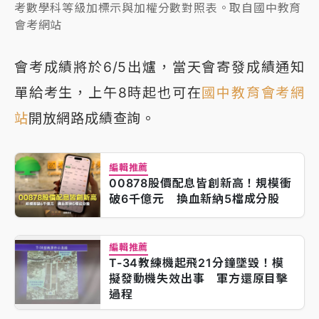
考數學科等級加標示與加權分數對照表。取自國中教育
會考網站
會考成績將於6/5出爐，當天會寄發成績通知
單給考生，上午8時起也可在
國中教育會考網
站
開放網路成績查詢。
編輯推薦
00878股價配息皆創新高！規模衝
破6千億元 換血新納5檔成分股
編輯推薦
T-34教練機起飛21分鐘墜毀！模
擬發動機失效出事 軍方還原目擊
過程