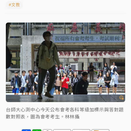
#文教
日職｜
林安可狀態正好卻因左膝疼痛下二軍 日媒感嘆
「好事多磨」
韓股最壞時期已過？大摩估去槓桿完成逾半 波動率降
至2個月低
「白海豚」雨炸新北！通報109件災情 侯友宜揭這類災
損最多
白海豚挾豪雨狂炸新北！時雨量破百毫米 水塔、雨棚
砸落毀車
台師大心測中心今天公布會考各科等級加標示與答對題
數對照表，圖為會考考生。林林攝