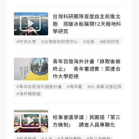
台灣科研團隊首度自主前進北
極 搭破冰船展開12天極地科
學研究
#中央大學
#台灣極地研究中心
#北極
#極地研究
青年百億海外計畫「錄取後被
終止」 青年署證實：突遭合
作大學拒絕
#青年百億海外圓夢計畫
#青年署
#AI 演算法遠征隊
#海外翱翔組
校事會議爭議｜民團提「第三
方機制」 調查人員專職化
#校事會議
#人本
#不適任教師
#第三方機制