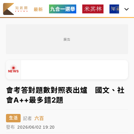
最新
金控第2季海外曝險破31兆創高 日本年增45%居冠
廣告
日職｜
林安可狀態正好卻因左膝疼痛下二軍 日媒感嘆
「好事多磨」
韓股最壞時期已過？大摩估去槓桿完成逾半 波動率降
NEWS
至2個月低
「白海豚」雨炸新北！通報109件災情 侯友宜揭這類災
會考答對題數對照表出爐 國文、社
損最多
會A++最多錯2題
白海豚挾豪雨狂炸新北！時雨量破百毫米 水塔、雨棚
▲
砸落毀車
▼
六百
生活
記者
金控第2季海外曝險破31兆創高 日本年增45%居冠
發布
2026/06/02 19:20