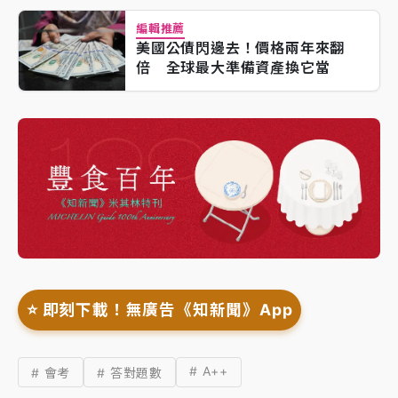
編輯推薦
美國公債閃邊去！價格兩年來翻
倍 全球最大準備資產換它當
⭐️ 即刻下載！無廣告《知新聞》App
# A++
# 會考
# 答對題數