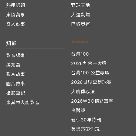
熱搜話題
野球天地
東協萬象
大運動場
奇人妙事
巴黎奧運
知影
台灣100
影音頻道
2026九合一大選
鴿知窩
台灣100 公益專區
影片故事
2026世界盃足球賽
圖片故事
大廚傳心法
攝影筆記
2026WBC精彩直擊
米其林大廚影音
良醫說
健保30年特刊
美樂蒂帶你玩