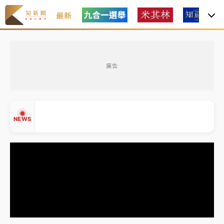
最新
女律師陳昱瑄詐慈濟10億！黃金158kg遭查扣畫面曝光
廣告
暑假過三周才推「E宿新北打卡趣」！抽獎程序複雜 觀
旅局回應了
中信慈善基金會想增加董事人數！辜仲諒向法院聲請遭
NEWS
駁 理由曝光
故宮《龍藏經》特展第2檔！今線上預約開賣一度塞車
周六起展出延長至晚上7時
台東農業處長涉圖利渡假村！東檢抗告成功 今重開羈
▲
押庭
▼
父親節泡湯了！中颱白海豚雨彈轟3天 「紅到發紫」降
雨熱區曝