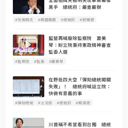
全面追緝矢板明夫攻擊案幕後
黑手 總統府：嚴查嚴辦
#矢板明夫
#跨國鎮壓
#總統府
#郭雅慧
藍營再喊廢除監察院 蕭美
琴：盼立院秉持憲政精神審查
監委人選
#監察院
#監委
#蕭美琴
在野批四大空「彈劾總統闖關
失敗」！ 總統府喊話立院：
快做有意義的事
#彈劾總統
#立法院
#總統府
#賴清德
川普稱不希望看到台獨 總統