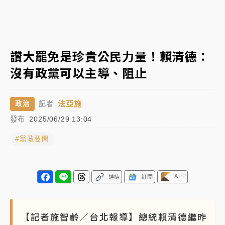
女律師陳昱瑄詐慈濟10億！黃金158kg遭查扣畫面曝光
暑假過三周才推「E宿新北打卡趣」！抽獎程序複雜 觀
讚大罷免是珍貴公民力量！賴清德：
旅局回應了
沒有政黨可以主導、阻止
中信慈善基金會想增加董事人數！辜仲諒向法院聲請遭
駁 理由曝光
法亞施
政治
記者
故宮《龍藏經》特展第2檔！今線上預約開賣一度塞車
發布
2025/06/29 13:04
周六起展出延長至晚上7時
#黨政要聞
台東農業處長涉圖利渡假村！東檢抗告成功 今重開羈
押庭
父親節泡湯了！中颱白海豚雨彈轟3天 「紅到發紫」降
APP
連結
訂閱
雨熱區曝
【記者施智齡／台北報導】總統賴清德繼昨