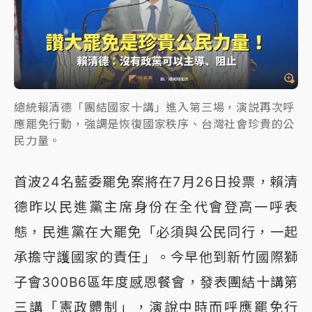
總統賴清德「團結國家十講」進入第三場，演説再次呼
應罷免行動，強調是恢復國家秩序、台灣社會珍貴的公
民力量。
首波24名藍委罷免案將在7月26日投票，賴清
德昨以民進黨主席身份在全代會登高一呼表
態，民進黨在大罷免「必須與公民同行，一起
承擔守護國家的責任」。今早他到新竹國際獅
子會300B6區年度感恩餐會，發表團結十講第
三講「憲政體制」，演說中時而呼應罷免行