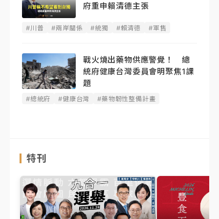
府重申賴清德主張
#川普
#兩岸關係
#統獨
#賴清德
#軍售
戰火燒出藥物供應警覺！ 總
統府健康台灣委員會明聚焦1課
題
#總統府
#健康台灣
#藥物韌性整備計畫
特刊