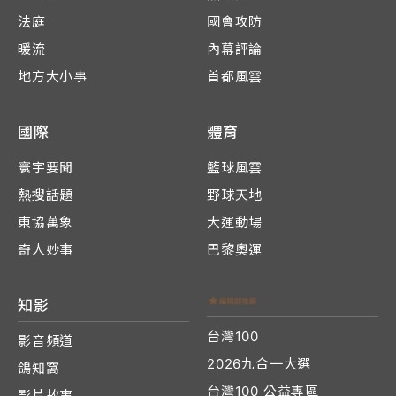
法庭
國會攻防
暖流
內幕評論
地方大小事
首都風雲
國際
體育
寰宇要聞
籃球風雲
熱搜話題
野球天地
東協萬象
大運動場
奇人妙事
巴黎奧運
知影
台灣100
影音頻道
2026九合一大選
鴿知窩
台灣100 公益專區
影片故事