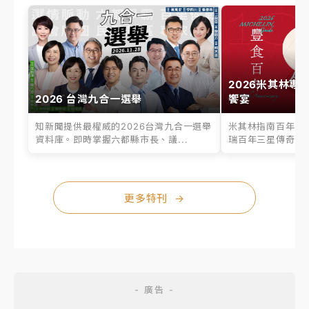
2026米其林專
2026 台灣九合一選舉
饗宴
知新聞提供最權威的2026台灣九合一選舉
米其林指南百年之
資料庫。即時掌握六都縣市長、議...
瑞百年三星傳奇、台
更多特刊
→