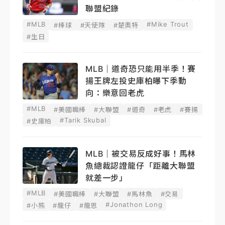
聯盟紀錄
#MLB
#Mike Trout
#棒球
#天使隊
#楚奧特
#生日
MLB｜道奇恐只能用半季！賽
揚王牌左投史庫柏曝下季動
向：樂意回老虎
#MLB
#美國職棒
#大聯盟
#道奇
#老虎
#賽揚
#Tarik Skubal
#史庫柏
MLB｜被交易反成好事！馬林
魚總裁認證龍仔「距離大聯盟
就差一步」
#MLB
#美國職棒
#大聯盟
#馬林魚
#交易
#Jonathon Long
#小熊
#龍仔
#龍恩