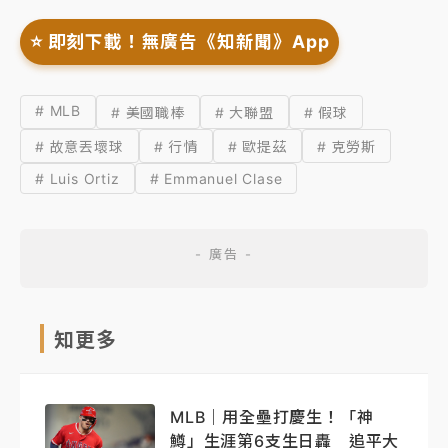
⭐️ 即刻下載！無廣告《知新聞》App
# MLB
# 美國職棒
# 大聯盟
# 假球
# 故意丟壞球
# 行情
# 歐提茲
# 克勞斯
# Luis Ortiz
# Emmanuel Clase
知更多
MLB｜用全壘打慶生！「神
鱒」生涯第6支生日轟 追平大