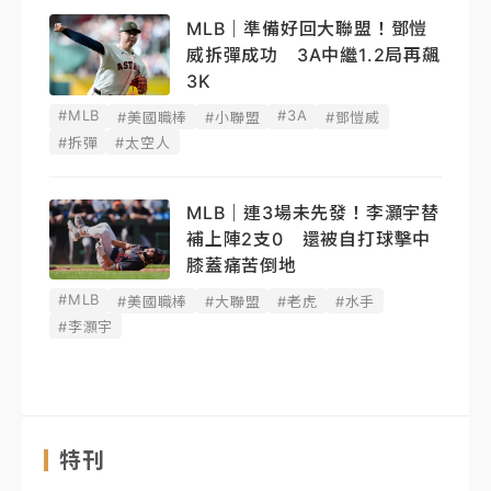
MLB｜準備好回大聯盟！鄧愷
威拆彈成功 3A中繼1.2局再飆
3K
#MLB
#3A
#美國職棒
#小聯盟
#鄧愷威
#拆彈
#太空人
MLB｜連3場未先發！李灝宇替
補上陣2支0 還被自打球擊中
膝蓋痛苦倒地
#MLB
#美國職棒
#大聯盟
#老虎
#水手
#李灝宇
特刊