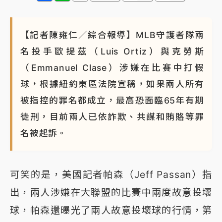
蔣萬安的建中同學！47歲法律學霸戰桃園 公開上任首
要3件事
【記者陳雍仁／綜合報導】MLB守護者隊兩
名投手歐提茲（Luis Ortiz）與克勞斯
（Emmanuel Clase）涉嫌在比賽中打假
球，根據紐約東區法院宣稱，如果兩人所有
被指控的罪名都成立，最高恐面臨65年有期
徒刑，目前兩人已依詐欺、共謀和賄賂等罪
名被起訴。
可笑的是，美國記者帕森（Jeff Passan）指
出，兩人涉嫌在大聯盟的比賽中兩度故意投壞
球，帕森還曝光了兩人故意投壞球的行情，第