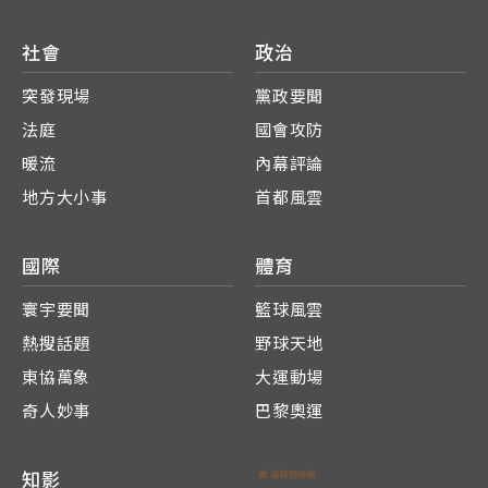
社會
政治
突發現場
黨政要聞
法庭
國會攻防
暖流
內幕評論
地方大小事
首都風雲
國際
體育
寰宇要聞
籃球風雲
熱搜話題
野球天地
東協萬象
大運動場
奇人妙事
巴黎奧運
知影