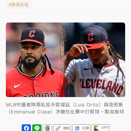
#野球天地
蔣萬安的建中同學！47歲法律學霸戰桃園 公開上任首
要3件事
父親節玩樂園！六福村今明2天「爸爸免費」 遠雄海洋
買1送1
白海豚逼近！新北高灘地停車場下午4時強制拖吊 中午
開放水門周邊紅黃線停車
中颱白海豚環流掠北海！今明防劇烈降雨 東部高溫飆
38度
周末精選｜
慈濟遭詐10億完整始末曝！律師掮客大玩兩
面手法 郭台銘、蔡英文成關鍵
本周爆款短影音｜
柯文哲帶電子手鐶拄拐杖現身／周玉
MLB守護者隊兩名投手歐提茲（Luis Ortiz）與克勞斯
蔻蔡玉真開撕爆料
（Emmanuel Clase）涉嫌在比賽中打假球。取自推特
周末精選｜
跨境網購族注意！EZ Way若改由政府委
APP
連結
訂閱
任 預算難關如何解？