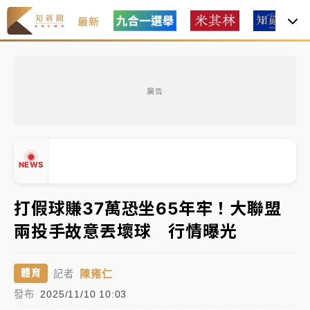
最新
父親節玩樂園！六福村今明2天「爸爸免費」 遠雄海洋
買1送1
廣告
白海豚逼近！新北高灘地停車場下午4時強制拖吊 中午
開放水門周邊紅黃線停車
中颱白海豚環流掠北海！今明防劇烈降雨 東部高溫飆
NEWS
38度
周末精選｜
慈濟遭詐10億完整始末曝！律師掮客大玩兩
打假球賺37萬恐坐65年牢！大聯盟
面手法 郭台銘、蔡英文成關鍵
兩投手故意丟壞球 行情曝光
▲
本周爆款短影音｜
柯文哲帶電子手鐶拄拐杖現身／周玉
▼
蔻蔡玉真開撕爆料
陳雍仁
體育
記者
周末精選｜
跨境網購族注意！EZ Way若改由政府委
發布
2025/11/10 10:03
任 預算難關如何解？