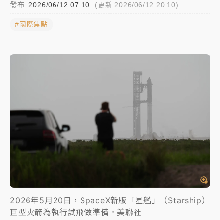
發布
2026/06/12 07:10
(更新 2026/06/12 20:10)
獨家｜
和欣客運總裁逝世！少東涉洗錢遭收押 戴手銬
#國際焦點
腳鐐提前奔靈堂畫面曝
知名婚紗「韓國藝匠」驚傳無預警倒閉！北市消保官急
赴門市：已接獲10件申訴
處置制度大變革！ 證交所今起縮短股票「關禁閉」天
數與撮合時間
才續任就飛美國大學面試 清大校長高為元致歉：機會
到來時引起我的好奇
2026年5月20日，SpaceX新版「星艦」（Starship）
巨型火箭為執行試飛做準備。美聯社