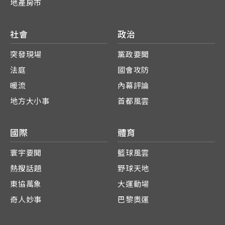
地產房市
社會
政治
突發現場
黨政要聞
法庭
國會攻防
暖流
內幕評論
地方大小事
首都風雲
國際
體育
寰宇要聞
籃球風雲
熱搜話題
野球天地
東協萬象
大運動場
奇人妙事
巴黎奧運