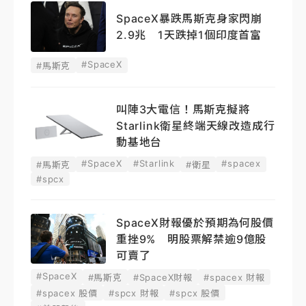
SpaceX暴跌馬斯克身家閃崩
2.9兆 1天跌掉1個印度首富
#SpaceX
#馬斯克
叫陣3大電信！馬斯克擬將
Starlink衛星終端天線改造成行
動基地台
#SpaceX
#Starlink
#spacex
#馬斯克
#衛星
#spcx
SpaceX財報優於預期為何股價
重挫9% 明股票解禁逾9億股
可賣了
#SpaceX
#馬斯克
#SpaceX財報
#spacex 財報
#spacex 股價
#spcx 財報
#spcx 股價