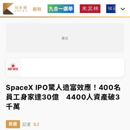
最新
中租控股7月營收創今年新高 前7月獲利成長6%
廣告
獨家｜
和欣客運總裁逝世！少東涉洗錢遭收押 戴手銬
腳鐐提前奔靈堂畫面曝
知名婚紗「韓國藝匠」驚傳無預警倒閉！北市消保官急
NEWS
赴門市：已接獲10件申訴
處置制度大變革！ 證交所今起縮短股票「關禁閉」天
SpaceX IPO驚人造富效應！400名
數與撮合時間
員工身家達30億 4400人資產破3
才續任就飛美國大學面試 清大校長高為元致歉：機會
▲
千萬
到來時引起我的好奇
▼
中租控股7月營收創今年新高 前7月獲利成長6%
SJ
財經
記者