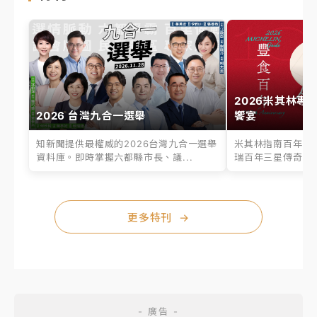
2026米其林專
2026 台灣九合一選舉
饗宴
知新聞提供最權威的2026台灣九合一選舉
米其林指南百年之
資料庫。即時掌握六都縣市長、議...
瑞百年三星傳奇、台
更多特刊
→