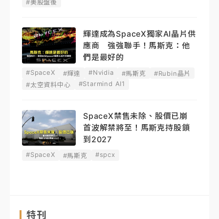
#美股盤後
輝達成為SpaceX獨家AI晶片供
應商 強強聯手！馬斯克：他
們是最好的
#SpaceX
#Nvidia
#輝達
#馬斯克
#Rubin晶片
#Starmind AI1
#太空資料中心
SpaceX禁售未除、股價已崩
首波解禁將至！馬斯克持股鎖
到2027
#SpaceX
#spcx
#馬斯克
特刊