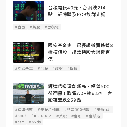
台積電殺40元、台股跌214
點 記憶體及PCB族群走揚
#台股
#美股
#台積電
國安基金史上最長護盤買進這8
檔權值股 出清持股大賺近百
億
#國安基金
#台股
#護盤
#關稅
輝達帶道瓊創新高、標普500
卻翻黑！聯電ADR摔6.5% 台
股夜盤跌259點
#道瓊指數
#美股台積電
#標普500指數
#美股adr
#sndk
#mu stock
#美股
#台股
#台積電
#tsm
#nvda