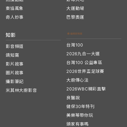
東協萬象
大運動場
奇人妙事
巴黎奧運
知影
台灣100
影音頻道
2026九合一大選
鴿知窩
台灣100 公益專區
影片故事
2026世界盃足球賽
圖片故事
大廚傳心法
攝影筆記
2026WBC精彩直擊
米其林大廚影音
良醫說
健保30年特刊
美樂蒂帶你玩
頭家有事嗎