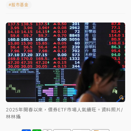
#股市基金
日職｜
林安可狀態正好卻因左膝疼痛下二軍 日媒感嘆
「好事多磨」
韓股最壞時期已過？大摩估去槓桿完成逾半 波動率降
至2個月低
「白海豚」雨炸新北！通報109件災情 侯友宜揭這類災
損最多
白海豚挾豪雨狂炸新北！時雨量破百毫米 水塔、雨棚
砸落毀車
2025年開春以來，債券ETF市場人氣續旺。資料照片/
林林攝