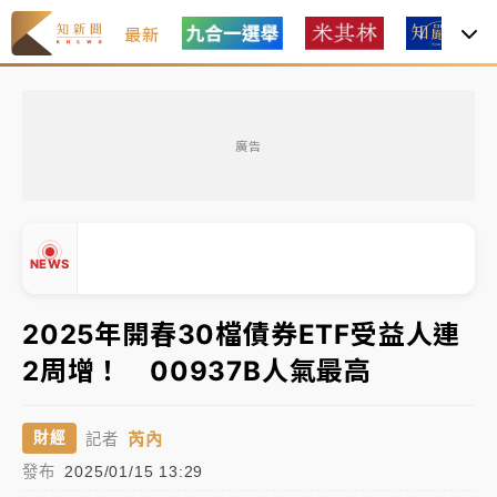
最新
金控第2季海外曝險破31兆創高 日本年增45%居冠
廣告
日職｜
林安可狀態正好卻因左膝疼痛下二軍 日媒感嘆
「好事多磨」
韓股最壞時期已過？大摩估去槓桿完成逾半 波動率降
NEWS
至2個月低
「白海豚」雨炸新北！通報109件災情 侯友宜揭這類災
2025年開春30檔債券ETF受益人連
損最多
2周增！ 00937B人氣最高
白海豚挾豪雨狂炸新北！時雨量破百毫米 水塔、雨棚
▲
砸落毀車
▼
芮內
財經
記者
金控第2季海外曝險破31兆創高 日本年增45%居冠
發布
2025/01/15 13:29