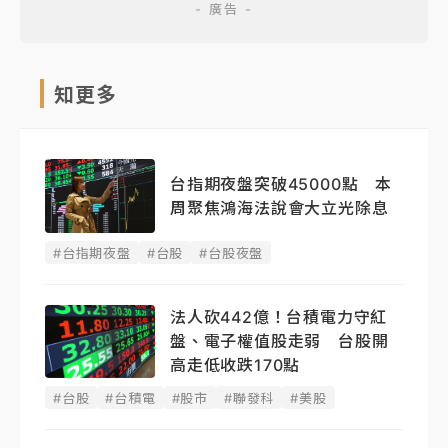
知更多
台指期夜盤突破45000點 本
周聚焦鴻海法說會大立光除息
#台指期夜盤
#台股
#台股夜盤
法人砍442億！台積電力守紅
盤、電子權值股走弱 台股開
高走低收跌170點
#台股
#台積電
#股市
#聯發科
#美股