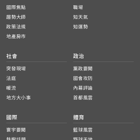
國際焦點
職場
趨勢大師
知天氣
政策法規
知運勢
地產房市
社會
政治
突發現場
黨政要聞
法庭
國會攻防
暖流
內幕評論
地方大小事
首都風雲
國際
體育
寰宇要聞
籃球風雲
熱搜話題
野球天地